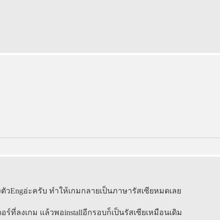
ด้ลงตัวEngอ่ะครับ ทำให้เกมกลายเป็นภาษารัสเซียหมดเลย
์ที่ลงเกม แล้วพอinstallอีกรอบก็เป็นรัสเซียเหมือนเดิม