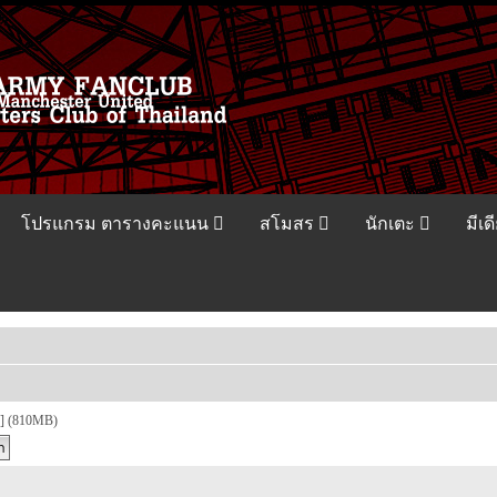
โปรแกรม ตารางคะแนน
สโมสร
นักเตะ
มีเด
 (810MB)