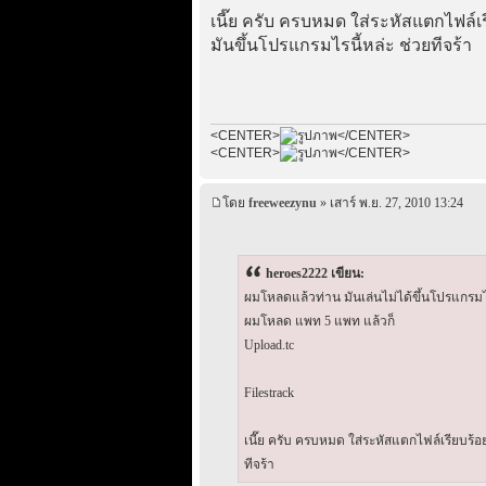
เนี๊ย ครับ ครบหมด ใส่ระหัสแตกไฟล์เร
มันขึ้นโปรแกรมไรนี้หล่ะ ช่วยทีจร้า
<CENTER>
</CENTER>
<CENTER>
</CENTER>
โดย
freeweezynu
» เสาร์ พ.ย. 27, 2010 13:24
heroes2222 เขียน:
ผมโหลดแล้วท่าน มันเล่นไม่ได้ขึ้นโปรแกรมไร
ผมโหลด แพท 5 แพท แล้วก็
Upload.tc
Filestrack
เนี๊ย ครับ ครบหมด ใส่ระหัสแตกไฟล์เรียบร้อย
ทีจร้า