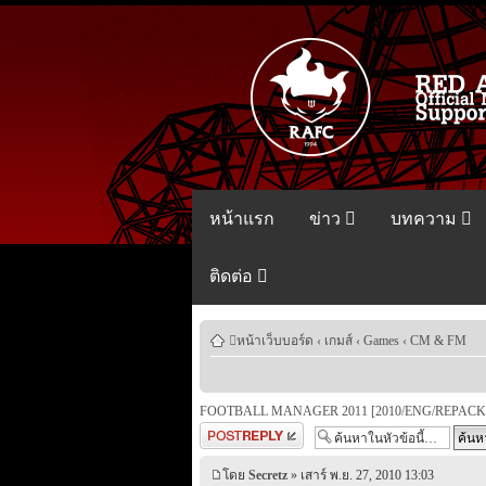
หน้าแรก
ข่าว
บทความ
ติดต่อ
หน้าเว็บบอร์ด
‹
เกมส์
‹
Games
‹
CM & FM
FOOTBALL MANAGER 2011 [2010/ENG/REPACK]
ตอบกระทู้
โดย
Secretz
» เสาร์ พ.ย. 27, 2010 13:03