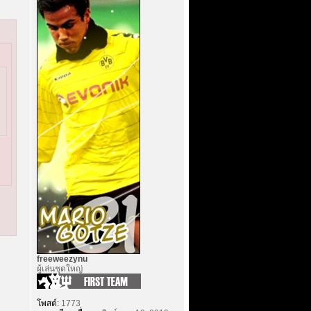
freeweezynu
ผู้เล่นชุดใหญ่
โพสต์:
1773