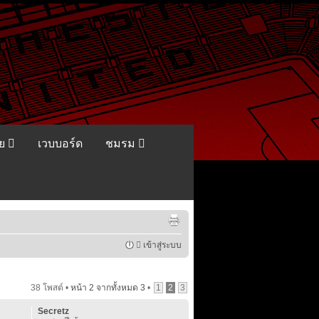
ีย
เวบบอร์ด
ชมรม
เข้าสู่ระบบ
38 โพสต์ •
หน้า
2
จากทั้งหมด
3
•
1
2
3
Secretz