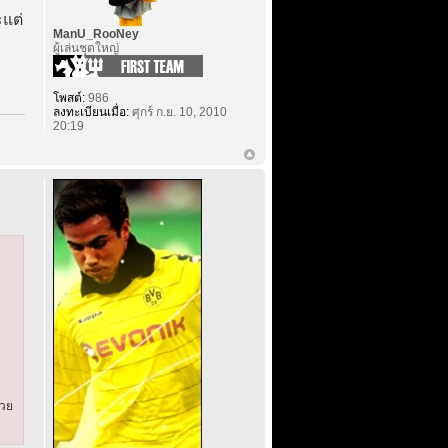
ะแต่
ManU_RooNey
ผู้เล่นชุดใหญ่
โพสต์:
986
ลงทะเบียนเมื่อ:
ศุกร์ ก.ย. 10, 2010
20:19
่วย