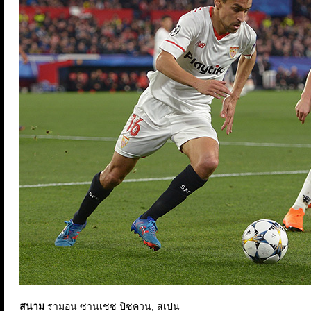
สนาม
รามอน ซานเชซ ปิซควน, สเปน