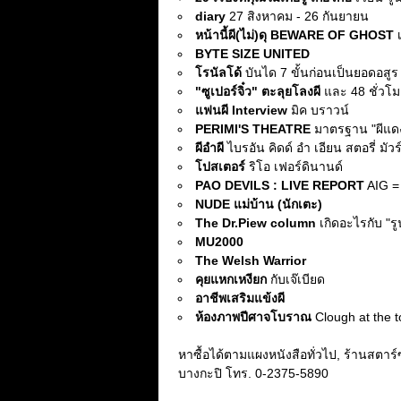
diary
27 สิงหาคม - 26 กันยายน
หน้านี้ผี(ไม่)ดุ BEWARE OF GHOST
เ
BYTE SIZE UNITED
โรนัลโด้
บันได 7 ขั้นก่อนเป็นยอดอสูร
"ซูเปอร์จิ๋ว" ตะลุยโลงผี
และ 48 ชั่วโ
แฟนผี Interview
มิค บราวน์
PERIMI'S THEATRE
มาตรฐาน "ผีแด
ผีอำผี
ไบรอัน คิดด์ อำ เอียน สตอรี่ มัวร
โปสเตอร์
ริโอ เฟอร์ดินานด์
PAO DEVILS : LIVE REPORT
AIG = 
NUDE แม่บ้าน (นักเตะ)
The Dr.Piew column
เกิดอะไรกับ "รู
MU2000
The Welsh Warrior
คุยแหกเหงียก
กับเจ๊เบียด
อาชีพเสริมแข้งผี
ห้องภาพปีศาจโบราณ
Clough at the t
หาซื้อได้ตามแผงหนังสือทั่วไป, ร้านสตาร์
บางกะปิ โทร. 0-2375-5890