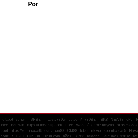
Por
ufabet
sunwin
SHBET
https://789winco.com/
789BET
BK8
NEW88
ok9
f
un88
bomwin
https://fun88.support/
F168
W88
tải game haywin
https://sc88.
aobet
https://keonhacai95.com/
cm88
CM88
febet
rik vip
keo nha cai 5
Hayw
go88
SHBET
Fun888
Fly88.com
สล็อต
RR88
taladball แทงบอล ยูฟ่าเบท
iwi