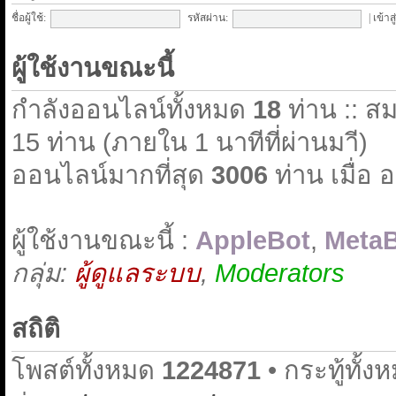
ชื่อผู้ใช้:
รหัสผ่าน:
|
เข้าส
ผู้ใช้งานขณะนี้
กำลังออนไลน์ทั้งหมด
18
ท่าน :: สม
15 ท่าน (ภายใน 1 นาทีที่ผ่านมาี)
ออนไลน์มากที่สุด
3006
ท่าน เมื่อ 
ผู้ใช้งานขณะนี้ :
AppleBot
,
Meta
กลุ่ม:
ผู้ดูแลระบบ
,
Moderators
สถิติ
โพสต์ทั้งหมด
1224871
• กระทู้ทั้