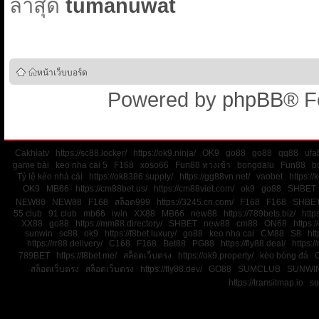
ล่าสุด
tumanuwat
หน้าเว็บบอร์ด
Powered by
phpBB
® F
Cakhiatv
https://sc88.locker/
https://ok9.ninja/
OK9
go88
go88
qq88
ufa
game bài
keo nha cai 5
F168
xoso66
Fun88 ทางเข้า
bongdalu
Fun88
b
Tỷ lệ kèo nhà cái
https://ok8386.supply/
https://gg88vn.net/
vaobet
https:/
OK9
MB66
https://cm88bet.us/
https://cm88viet.com/
ok9
go88
SHBET
NEW88
NEW88
F168
สล็อต999
https://3245.cn.com/
F168
F168
SHBE
55 club
91 club
mb66
iwin
XX88
MB66
new88
https://789bets.biz/
http
XX88
go88
https://mm88.directory/
SHBET
new88
cm88
ON68
https:
sunwin
sc88
ok9
https://f8bet.luxury/
go88
keo nha cai
CM88
S8
htt
https://rr88.delivery/
C168
F168
Bet88
PG88
https://fly88.deal/
https://
789BET
https://f8bet.me/
สล็อตเว็บตรง
https://ok9.property/
kèo bóng đá
สล็อตเว็บตรง
สล็อตเว็บตรง
https://fly88.dev/
GO88
SUMCLUB
SUNWI
https://transitmap.io
su