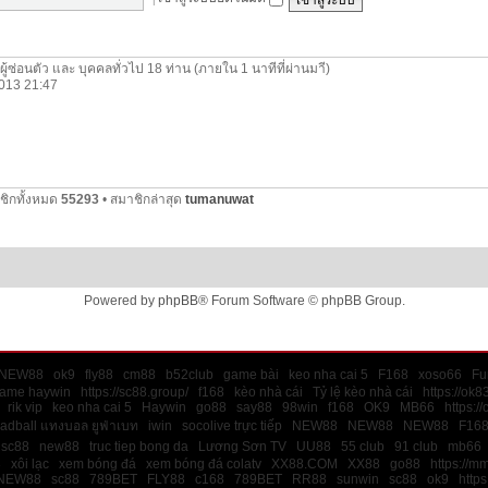
ีผู้ซ่อนตัว และ บุคคลทั่วไป 18 ท่าน (ภายใน 1 นาทีที่ผ่านมาี)
 2013 21:47
ชิกทั้งหมด
55293
• สมาชิกล่าสุด
tumanuwat
Powered by
phpBB
® Forum Software © phpBB Group.
NEW88
ok9
fly88
cm88
b52club
game bài
keo nha cai 5
F168
xoso66
Fu
game haywin
https://sc88.group/
f168
kèo nhà cái
Tỷ lệ kèo nhà cái
https://ok8
rik vip
keo nha cai 5
Haywin
go88
say88
98win
f168
OK9
MB66
https:/
ladball แทงบอล ยูฟ่าเบท
iwin
socolive trực tiếp
NEW88
NEW88
NEW88
F16
sc88
new88
truc tiep bong da
Lương Sơn TV
UU88
55 club
91 club
mb66
8
xôi lạc
xem bóng đá
xem bóng đá colatv
XX88.COM
XX88
go88
https://m
NEW88
sc88
789BET
FLY88
c168
789BET
RR88
sunwin
sc88
ok9
https