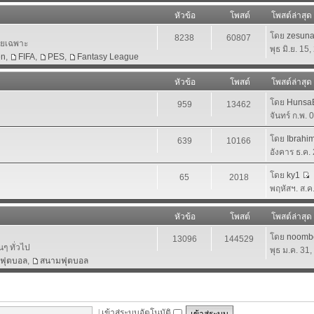
หัวข้อ
โพสต์
โพสต์ล่าสุด
โดย
zesun
8238
60807
โดยเฉพาะ
พุธ มิ.ย. 15
en
,
FIFA
,
PES
,
Fantasy League
หัวข้อ
โพสต์
โพสต์ล่าสุด
โดย
HunsaB
959
13462
จันทร์ ก.พ.
โดย
Ibrahi
639
10166
อังคาร ธ.ค.
โดย
ky1
65
2018
พฤหัสฯ. ส.ค
หัวข้อ
โพสต์
โพสต์ล่าสุด
โดย
noomb
13096
144529
นๆ ทั่วไป
พุธ ม.ค. 31
าฟุตบอล
,
สนามฟุตบอล
|
เข้าสู่ระบบอัตโนมัติ