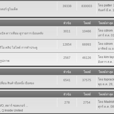
โดย
patter
39338
830003
ตอร์ ยูไนเต็ด
จันทร์ มี.ค.
หัวข้อ
โพสต์
โพสต์ล่าสุด
โดย
cdrom
3011
10466
เคเบิล ดาวเทียม ดูรายการ ย้อนหลัง
เสาร์ ส.ค. 
โดย
cdrom
12854
66993
ีดีโอ คลิป ไฮไลต์ การทำประตู
อาทิตย์ เม.
โดย
kim tay
2567
46126
นรูปภาพ
อังคาร ส.ค.
หัวข้อ
โพสต์
โพสต์ล่าสุด
โดย
toprac
6541
37575
ี่ยน สินค้ามือหนึ่ง มือสอง
พุธ ต.ค. 28
หัวข้อ
โพสต์
โพสต์ล่าสุด
โดย
Madri
278
2754
 สตาร์ ซอคเกอร์ ...
ศุกร์ ต.ค. 0
,
Inside United