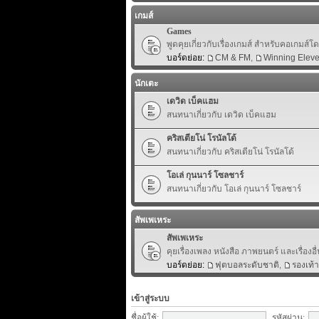
เกมส์
Games
พูดคุยเกี่ยวกับเรื่องเกมส์ สำหรับคอเกมส์
บอร์ดย่อย:
CM & FM
,
Winning Elev
นักเตะ
เดวิด เบ็คแฮม
สนทนาเกี่ยวกับ เดวิด เบ็คแฮม
คริสเตียโน่ โรนัลโด้
สนทนาเกี่ยวกับ คริสเตียโน่ โรนัลโด้
โอเล่ กุนนาร์ โซลชาร์
สนทนาเกี่ยวกับ โอเล่ กุนนาร์ โซลชาร์
สัพเพเหระ
สัพเพเหระ
คุยเรื่องเพลง หนังสือ ภาพยนตร์ และเรื่องอื่
บอร์ดย่อย:
ฟุตบอลระดับชาติ
,
รองเท้
เข้าสู่ระบบ
ชื่อผู้ใช้:
รหัสผ่าน: