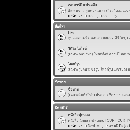
เรด อาร์มี่ แฟนคลับ
อัพเดทข่าว พูดคุยสนทนา เกี่ยวกับแมนเชสเ
บอร์ดย่อย:
RAFC
,
Academy
สื่อกีฬา
Live
ดูบอล ผ่านเน็ต ช่องถ่ายทอดสด ทีวี วิทยุ 
วีดีโอ ไฮไลท์
(เฉพาะคลิปกีฬา) โพสต์ลิ้งค์ ดาวน์โหลด ว
โพสต์รูป
(เฉพาะรูปกีฬา) ขอรูป โพสต์รูป แลกเปลี่ย
ซื้อขาย
ซื้อขาย
(เฉพาะสินค้ากีฬา) ประกาศ ซื้อ ขาย แลกเปล
นิตยสาร
หนังสือฟุตบอล
หนังสือ นิตยสารฟุตบอล, FOUR FOUR TWO,
บอร์ดย่อย:
Devil Mag
,
แฟนผี Project