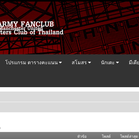
โปรแกรม ตารางคะแนน
สโมสร
นักเตะ
มีเดี
ว
หัวข้อ
โพสต์
โพสต์ล่าสุด