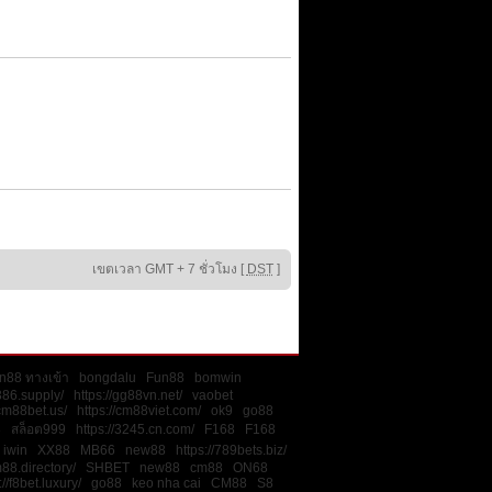
เขตเวลา GMT + 7 ชั่วโมง [
DST
]
n88 ทางเข้า
bongdalu
Fun88
bomwin
386.supply/
https://gg88vn.net/
vaobet
/cm88bet.us/
https://cm88viet.com/
ok9
go88
8
สล็อต999
https://3245.cn.com/
F168
F168
iwin
XX88
MB66
new88
https://789bets.biz/
m88.directory/
SHBET
new88
cm88
ON68
://f8bet.luxury/
go88
keo nha cai
CM88
S8