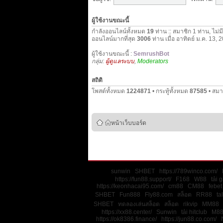
ผู้ใช้งานขณะนี้
กำลังออนไลน์ทั้งหมด
19
ท่าน :: สมาชิก 1 ท่าน, ไม่ม
ออนไลน์มากที่สุด
3006
ท่าน เมื่อ อาทิตย์ ม.ค. 13,
ผู้ใช้งานขณะนี้ :
SemrushBot
กลุ่ม:
ผู้ดูแลระบบ
,
Moderators
สถิติ
โพสต์ทั้งหมด
1224871
• กระทู้ทั้งหมด
87585
• สมา
หน้าเว็บบอร์ด
sunwin
SHBET
https://789winco.com/
https://fun88.support/
F168
W88
tải 
https://keonhacai95.com/
cm88
CM88
febet
SHBET
Fun888
Fly88.com
สล็อต
RR88
ta
SHBET
ทดลองเล่นสล็อต
สล็อต
rikvip
MM88
https://xx88.center/
Sunwin
tải hitclub
M8
https://ok8386.finance/
https://jun88.co.com/