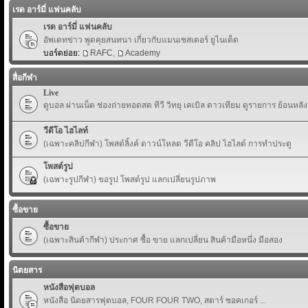
เรด อาร์มี่ แฟนคลับ
เรด อาร์มี่ แฟนคลับ
อัพเดทข่าว พูดคุยสนทนา เกี่ยวกับแมนเชสเตอร์ ยูไนเต็ด
บอร์ดย่อย:
RAFC
,
Academy
สื่อกีฬา
Live
ดูบอล ผ่านเน็ต ช่องถ่ายทอดสด ทีวี วิทยุ เคเบิล ดาวเทียม ดูรายการ ย้อนหลัง
วีดีโอ ไฮไลท์
(เฉพาะคลิปกีฬา) โพสต์ลิ้งค์ ดาวน์โหลด วีดีโอ คลิป ไฮไลต์ การทำประตู
โพสต์รูป
(เฉพาะรูปกีฬา) ขอรูป โพสต์รูป แลกเปลี่ยนรูปภาพ
ซื้อขาย
ซื้อขาย
(เฉพาะสินค้ากีฬา) ประกาศ ซื้อ ขาย แลกเปลี่ยน สินค้ามือหนึ่ง มือสอง
นิตยสาร
หนังสือฟุตบอล
หนังสือ นิตยสารฟุตบอล, FOUR FOUR TWO, สตาร์ ซอคเกอร์ ...