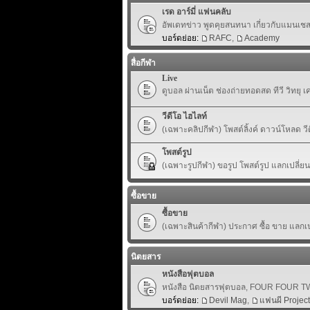
เรด อาร์มี่ แฟนคลับ
อัพเดทข่าว พูดคุยสนทนา เกี่ยวกับแมนเชสเ
บอร์ดย่อย:
RAFC
,
Academy
สื่อกีฬา
Live
ดูบอล ผ่านเน็ต ช่องถ่ายทอดสด ทีวี วิทยุ 
วีดีโอ ไฮไลท์
(เฉพาะคลิปกีฬา) โพสต์ลิ้งค์ ดาวน์โหลด ว
โพสต์รูป
(เฉพาะรูปกีฬา) ขอรูป โพสต์รูป แลกเปลี่ย
ซื้อขาย
ซื้อขาย
(เฉพาะสินค้ากีฬา) ประกาศ ซื้อ ขาย แลกเปล
นิตยสาร
หนังสือฟุตบอล
หนังสือ นิตยสารฟุตบอล, FOUR FOUR TWO,
บอร์ดย่อย:
Devil Mag
,
แฟนผี Project