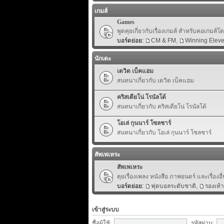
เกมส์
Games
พูดคุยเกี่ยวกับเรื่องเกมส์ สำหรับคอเกมส์
บอร์ดย่อย:
CM & FM
,
Winning Elev
นักเตะ
เดวิด เบ็คแฮม
สนทนาเกี่ยวกับ เดวิด เบ็คแฮม
คริสเตียโน่ โรนัลโด้
สนทนาเกี่ยวกับ คริสเตียโน่ โรนัลโด้
โอเล่ กุนนาร์ โซลชาร์
สนทนาเกี่ยวกับ โอเล่ กุนนาร์ โซลชาร์
สัพเพเหระ
สัพเพเหระ
คุยเรื่องเพลง หนังสือ ภาพยนตร์ และเรื่องอื่
บอร์ดย่อย:
ฟุตบอลระดับชาติ
,
รองเท้
เข้าสู่ระบบ
ชื่อผู้ใช้:
รหัสผ่าน: