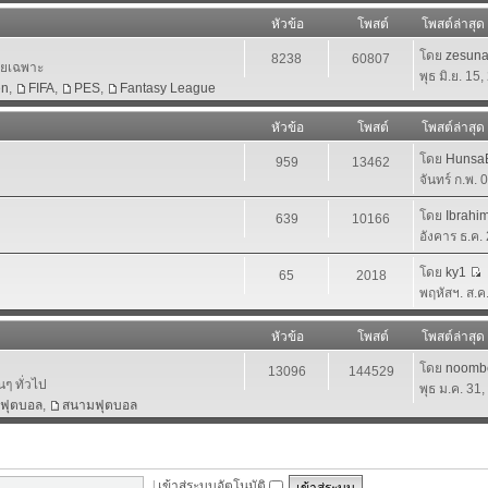
หัวข้อ
โพสต์
โพสต์ล่าสุด
โดย
zesun
8238
60807
โดยเฉพาะ
พุธ มิ.ย. 15
en
,
FIFA
,
PES
,
Fantasy League
หัวข้อ
โพสต์
โพสต์ล่าสุด
โดย
HunsaB
959
13462
จันทร์ ก.พ.
โดย
Ibrahi
639
10166
อังคาร ธ.ค.
โดย
ky1
65
2018
พฤหัสฯ. ส.ค
หัวข้อ
โพสต์
โพสต์ล่าสุด
โดย
noomb
13096
144529
นๆ ทั่วไป
พุธ ม.ค. 31
าฟุตบอล
,
สนามฟุตบอล
|
เข้าสู่ระบบอัตโนมัติ