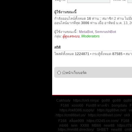
ผู้ใช้งานขณะนี้
กำลังออนไลน์ทั้งหมด
16
ท่าน :: สมาชิก 2 ท่าน ไม่มี
ออนไลน์มากที่สุด
3006
ท่าน เมื่อ อาทิตย์ ม.ค. 13,
ผู้ใช้งานขณะนี้ :
MetaBot
,
SemrushBot
กลุ่ม:
ผู้ดูแลระบบ
,
Moderators
สถิติ
โพสต์ทั้งหมด
1224871
• กระทู้ทั้งหมด
87585
• สมา
หน้าเว็บบอร์ด
Cakhiatv
https://ok9.ninja/
go88
go88
qq88
F168
xoso66
Fun88 ทางเข้า
bongdalu
F
https://ok8386.supply/
https://gg88vn.net/
v
https://cm88bet.us/
https://cm88viet.com/
ok9
F168
สล็อต999
https://3245.cn.com/
F168
mb66
iwin
XX88
MB66
new88
https://78
https://mm88.directory/
SHBET
new88
cm8