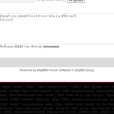
ผู้ซ่อนตัว และ บุคคลทั่วไป 14 ท่าน (ภายใน 1 นาทีที่ผ่านมาี)
 2013 21:47
ชิกทั้งหมด
55293
• สมาชิกล่าสุด
tumanuwat
Powered by
phpBB
® Forum Software © phpBB Group.
ufabet
sunwin
SHBET
https://789winco.com/
789BET
BK8
NEW88
ok9
f
un88
bomwin
https://fun88.support/
F168
W88
tải game haywin
https://sc88.
aobet
https://keonhacai95.com/
cm88
CM88
febet
rik vip
keo nha cai 5
Hayw
go88
SHBET
Fun888
Fly88.com
สล็อต
RR88
taladball แทงบอล ยูฟ่าเบท
iwi
F168
SHBET
ทดลองเล่นสล็อต
สล็อต
rikvip
MM88
sc88
new88
truc tiep bo
9bets.biz/
https://xx88.center/
Sunwin
tải hitclub
M88
xôi lạc
xem bóng đá
x
8
ON68
https://ok8386.finance/
https://jun88.co.com/
NEW88
sc88
789BET