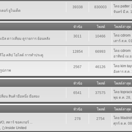
โดย
patter
39338
830003
ตอร์ ยูไนเต็ด
จันทร์ มี.ค.
หัวข้อ
โพสต์
โพสต์ล่าสุด
โดย
cdrom
3011
10466
เคเบิล ดาวเทียม ดูรายการ ย้อนหลัง
เสาร์ ส.ค. 
โดย
cdrom
12854
66993
ีดีโอ คลิป ไฮไลต์ การทำประตู
อาทิตย์ เม.
โดย
kim tay
2567
46126
นรูปภาพ
อังคาร ส.ค.
หัวข้อ
โพสต์
โพสต์ล่าสุด
โดย
toprac
6541
37575
ี่ยน สินค้ามือหนึ่ง มือสอง
พุธ ต.ค. 28
หัวข้อ
โพสต์
โพสต์ล่าสุด
โดย
Madri
278
2754
 สตาร์ ซอคเกอร์ ...
ศุกร์ ต.ค. 0
,
Inside United