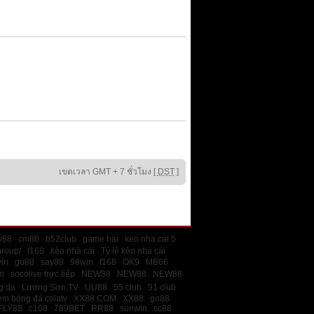
เขตเวลา GMT + 7 ชั่วโมง [
DST
]
ly88
cm88
b52club
game bài
keo nha cai 5
group/
f168
kèo nhà cái
Tỷ lệ kèo nhà cái
in
go88
say88
98win
f168
OK9
MB66
n
socolive trực tiếp
NEW88
NEW88
NEW88
ng da
Lương Sơn TV
UU88
55 club
91 club
em bóng đá colatv
XX88.COM
XX88
go88
FLY88
c168
789BET
RR88
sunwin
sc88