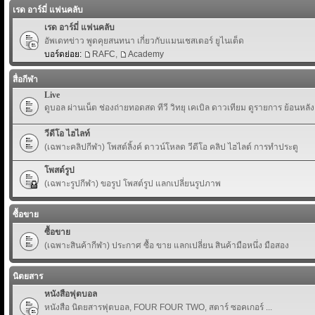
เรด อาร์มี่ แฟนคลับ
เรด อาร์มี่ แฟนคลับ
อัพเดทข่าว พูดคุยสนทนา เกี่ยวกับแมนเชสเตอร์ ยูไนเต็ด
บอร์ดย่อย:
RAFC
,
Academy
สื่อกีฬา
Live
ดูบอล ผ่านเน็ต ช่องถ่ายทอดสด ทีวี วิทยุ เคเบิล ดาวเทียม ดูรายการ ย้อนหลัง
วีดีโอ ไฮไลท์
(เฉพาะคลิปกีฬา) โพสต์ลิ้งค์ ดาวน์โหลด วีดีโอ คลิป ไฮไลต์ การทำประตู
โพสต์รูป
(เฉพาะรูปกีฬา) ขอรูป โพสต์รูป แลกเปลี่ยนรูปภาพ
ซื้อขาย
ซื้อขาย
(เฉพาะสินค้ากีฬา) ประกาศ ซื้อ ขาย แลกเปลี่ยน สินค้ามือหนึ่ง มือสอง
นิตยสาร
หนังสือฟุตบอล
หนังสือ นิตยสารฟุตบอล, FOUR FOUR TWO, สตาร์ ซอคเกอร์ ...