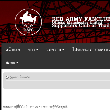
หน้าแรก
ข่าว
บทความ
โปรแกรม ตารางคะแ
ติดต่อ
หน้าเว็บบอร์ด
แสดงกระทู้ที่ยังไม่มีการตอบ
•
แสดงกระทู้ที่เปิดดูแล้ว