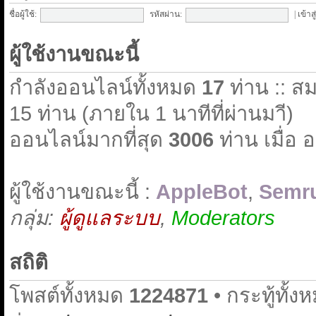
ชื่อผู้ใช้:
รหัสผ่าน:
|
เข้าส
ผู้ใช้งานขณะนี้
กำลังออนไลน์ทั้งหมด
17
ท่าน :: สม
15 ท่าน (ภายใน 1 นาทีที่ผ่านมาี)
ออนไลน์มากที่สุด
3006
ท่าน เมื่อ 
ผู้ใช้งานขณะนี้ :
AppleBot
,
Semr
กลุ่ม:
ผู้ดูแลระบบ
,
Moderators
สถิติ
โพสต์ทั้งหมด
1224871
• กระทู้ทั้