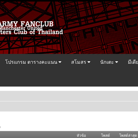
โปรแกรม ตารางคะแนน
สโมสร
นักเตะ
มีเดี
ว
หัวข้อ
โพสต์
โพสต์ล่าสุด