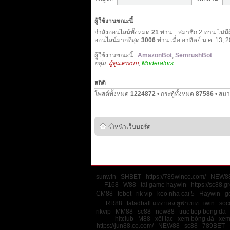
ผู้ใช้งานขณะนี้
กำลังออนไลน์ทั้งหมด
21
ท่าน :: สมาชิก 2 ท่าน ไม่มี
ออนไลน์มากที่สุด
3006
ท่าน เมื่อ อาทิตย์ ม.ค. 13,
ผู้ใช้งานขณะนี้ :
AmazonBot
,
SemrushBot
กลุ่ม:
ผู้ดูแลระบบ
,
Moderators
สถิติ
โพสต์ทั้งหมด
1224872
• กระทู้ทั้งหมด
87586
• สมา
หน้าเว็บบอร์ด
sunwin
SHBET
https://789winco.com/
NEW8
F168
W88
tải game haywin
https://sc88.g
CM88
febet
rik vip
keo nha cai 5
Haywin
g
RR88
taladball แทงบอล ยูฟ่าเบท
iwin
soco
rikvip
MM88
sc88
new88
truc tiep bong da
hitclub
M88
xôi lạc
xem bóng đá
xem
https://jun88.co.com/
NEW88
sc88
789BET