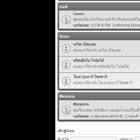
เกมส์
Games
พูดคุยเกี่ยวกับเรื่องเกมส์ สำหรับคอเกมส์
บอร์ดย่อย:
CM & FM
,
Winning Elev
นักเตะ
เดวิด เบ็คแฮม
สนทนาเกี่ยวกับ เดวิด เบ็คแฮม
คริสเตียโน่ โรนัลโด้
สนทนาเกี่ยวกับ คริสเตียโน่ โรนัลโด้
โอเล่ กุนนาร์ โซลชาร์
สนทนาเกี่ยวกับ โอเล่ กุนนาร์ โซลชาร์
สัพเพเหระ
สัพเพเหระ
คุยเรื่องเพลง หนังสือ ภาพยนตร์ และเรื่องอื่
บอร์ดย่อย:
ฟุตบอลระดับชาติ
,
รองเท้
เข้าสู่ระบบ
ชื่อผู้ใช้:
รหัสผ่าน: