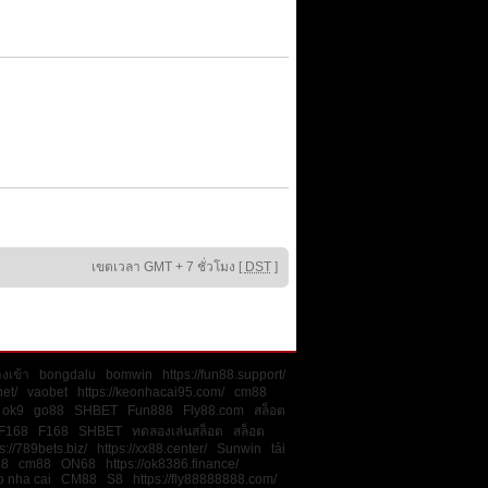
เขตเวลา GMT + 7 ชั่วโมง [
DST
]
งเข้า
bongdalu
bomwin
https://fun88.support/
net/
vaobet
https://keonhacai95.com/
cm88
ok9
go88
SHBET
Fun888
Fly88.com
สล็อต
F168
F168
SHBET
ทดลองเล่นสล็อต
สล็อต
s://789bets.biz/
https://xx88.center/
Sunwin
tải
88
cm88
ON68
https://ok8386.finance/
o nha cai
CM88
S8
https://fly88888888.com/