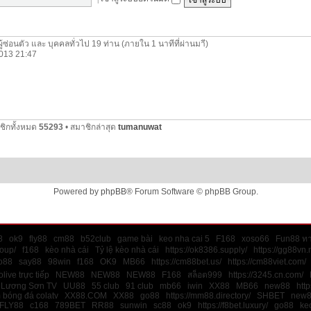
ผู้ซ่อนตัว และ บุคคลทั่วไป 19 ท่าน (ภายใน 1 นาทีที่ผ่านมาี)
 2013 21:47
ชิกทั้งหมด
55293
• สมาชิกล่าสุด
tumanuwat
Powered by
phpBB
® Forum Software © phpBB Group.
8
ok9
fly88
cm88
b52club
game bài
keo nha cai 5
F168
xoso66
Fun88 ทา
roup/
f168
kèo nhà cái
Tỷ lệ kèo nhà cái
https://ok8386.supply/
https://gg88vn.
o88
say88
98win
f168
OK9
MB66
https://cm88bet.us/
https://cm88viet.com/
live trực tiếp
NEW88
NEW88
NEW88
F168
สล็อต999
https://3245.cn.com/
Lương Sơn TV
UU88
55 club
91 club
mb66
iwin
XX88
MB66
new88
http
 bóng đá colatv
XX88.COM
XX88
go88
https://mm88.directory/
SHBET
new
FLY88
c168
789BET
RR88
sunwin
sc88
ok9
https://f8bet.luxury/
go88
ke