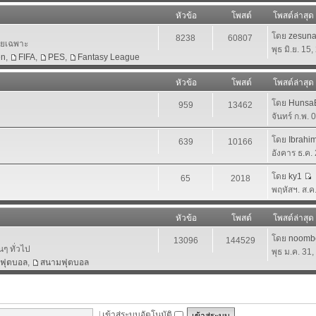
หัวข้อ
โพสต์
โพสต์ล่าสุด
โดย
zesun
8238
60807
โดยเฉพาะ
พุธ มิ.ย. 15
en
,
FIFA
,
PES
,
Fantasy League
หัวข้อ
โพสต์
โพสต์ล่าสุด
โดย
HunsaB
959
13462
จันทร์ ก.พ.
โดย
Ibrahi
639
10166
อังคาร ธ.ค.
โดย
ky1
65
2018
พฤหัสฯ. ส.ค
หัวข้อ
โพสต์
โพสต์ล่าสุด
โดย
noomb
13096
144529
นๆ ทั่วไป
พุธ ม.ค. 31
าฟุตบอล
,
สนามฟุตบอล
|
เข้าสู่ระบบอัตโนมัติ