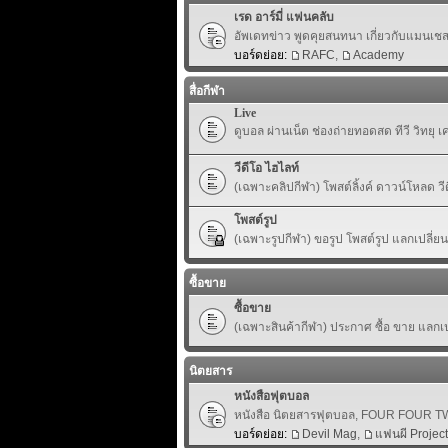
เรด อาร์มี่ แฟนคลับ
อัพเดทข่าว พูดคุยสนทนา เกี่ยวกับแมนเชสเ
บอร์ดย่อย:
RAFC
,
Academy
สื่อกีฬา
Live
ดูบอล ผ่านเน็ต ช่องถ่ายทอดสด ทีวี วิทยุ 
วีดีโอ ไฮไลท์
(เฉพาะคลิปกีฬา) โพสต์ลิ้งค์ ดาวน์โหลด ว
โพสต์รูป
(เฉพาะรูปกีฬา) ขอรูป โพสต์รูป แลกเปลี่ย
ซื้อขาย
ซื้อขาย
(เฉพาะสินค้ากีฬา) ประกาศ ซื้อ ขาย แลกเปล
นิตยสาร
หนังสือฟุตบอล
หนังสือ นิตยสารฟุตบอล, FOUR FOUR TWO,
บอร์ดย่อย:
Devil Mag
,
แฟนผี Project