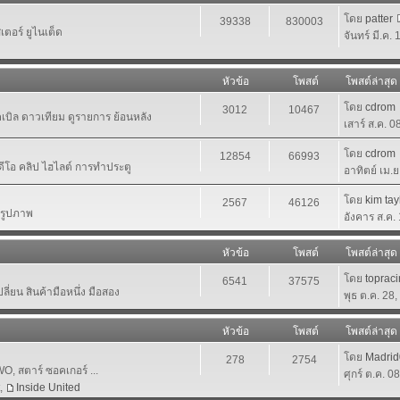
โดย
patter
39338
830003
ตอร์ ยูไนเต็ด
จันทร์ มี.ค.
หัวข้อ
โพสต์
โพสต์ล่าสุด
โดย
cdrom
3012
10467
เคเบิล ดาวเทียม ดูรายการ ย้อนหลัง
เสาร์ ส.ค. 
โดย
cdrom
12854
66993
ีดีโอ คลิป ไฮไลต์ การทำประตู
อาทิตย์ เม.
โดย
kim tay
2567
46126
นรูปภาพ
อังคาร ส.ค.
หัวข้อ
โพสต์
โพสต์ล่าสุด
โดย
toprac
6541
37575
ี่ยน สินค้ามือหนึ่ง มือสอง
พุธ ต.ค. 28
หัวข้อ
โพสต์
โพสต์ล่าสุด
โดย
Madri
278
2754
 สตาร์ ซอคเกอร์ ...
ศุกร์ ต.ค. 0
,
Inside United