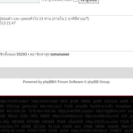
ผู้ซ่อนตัว และ บุคคลทั่วไป 14 ท่าน (ภายใน 1 นาทีที่ผ่านมาี)
 2013 21:47
ชิกทั้งหมด
55293
• สมาชิกล่าสุด
tumanuwat
Powered by
phpBB
® Forum Software © phpBB Group.
https://sc88.locker/
https://ok9.ninja/
OK9
go88
MB66
go88
b52club
qq88
u
88
b52club
game bài
keo nha cai 5
F168
xoso66
Fun88 ทางเข้า
bongdalu
168
kèo nhà cái
Tỷ lệ kèo nhà cái
https://ok8386.supply/
https://gg88vn.net/
va
y88
98win
f168
OK9
MB66
https://cm88bet.us/
https://cm88viet.com/
ok9
g
ực tiếp
NEW88
NEW88
NEW88
F168
สล็อต999
https://3245.cn.com/
F168
ơng Sơn TV
UU88
55 club
91 club
mb66
iwin
XX88
MB66
new88
https://
 bóng đá colatv
XX88.COM
XX88
go88
https://mm88.directory/
SHBET
new