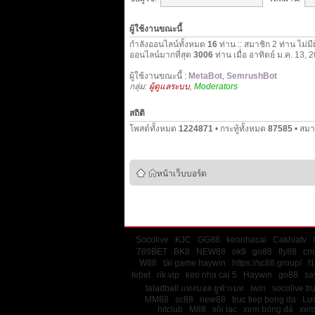
ผู้ใช้งานขณะนี้
กำลังออนไลน์ทั้งหมด
16
ท่าน :: สมาชิก 2 ท่าน ไม่มี
ออนไลน์มากที่สุด
3006
ท่าน เมื่อ อาทิตย์ ม.ค. 13,
ผู้ใช้งานขณะนี้ :
MetaBot
,
SemrushBot
กลุ่ม:
ผู้ดูแลระบบ
,
Moderators
สถิติ
โพสต์ทั้งหมด
1224871
• กระทู้ทั้งหมด
87585
• สมา
หน้าเว็บบอร์ด
Socolive
KJC
GG88
keonhacai
Cakhiatv
789BET
BK8
NEW88
ok9
go88
fly88
cm
W88
tải game haywin
https://sc88.group/
f
febet
rik vip
keo nha cai 5
Haywin
go88
sa
taladball แทงบอล ยูฟ่าเบท
iwin
socolive tr
MM88
sc88
new88
truc tiep bong da
Lư
hitclub
M88
xôi lạc
xem bóng đá
xem