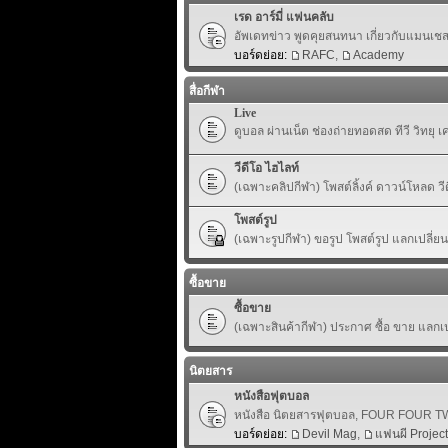
เรด อาร์มี่ แฟนคลับ
อัพเดทข่าว พูดคุยสนทนา เกี่ยวกับแมนเชสเ
บอร์ดย่อย:
RAFC
,
Academy
สื่อกีฬา
Live
ดูบอล ผ่านเน็ต ช่องถ่ายทอดสด ทีวี วิทยุ 
วีดีโอ ไฮไลท์
(เฉพาะคลิปกีฬา) โพสต์ลิ้งค์ ดาวน์โหลด ว
โพสต์รูป
(เฉพาะรูปกีฬา) ขอรูป โพสต์รูป แลกเปลี่ย
ซื้อขาย
ซื้อขาย
(เฉพาะสินค้ากีฬา) ประกาศ ซื้อ ขาย แลกเปล
นิตยสาร
หนังสือฟุตบอล
หนังสือ นิตยสารฟุตบอล, FOUR FOUR TWO,
บอร์ดย่อย:
Devil Mag
,
แฟนผี Project