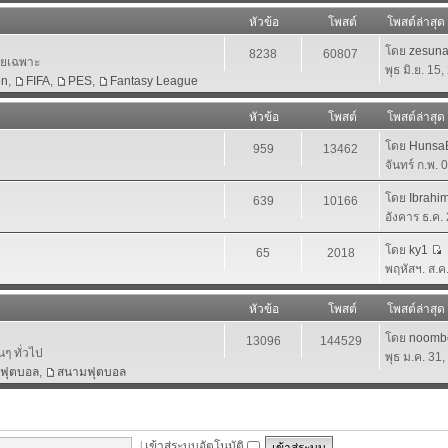
หัวข้อ
โพสต์
โพสต์ล่าสุด
โดย
zesun
8238
60807
โดยเฉพาะ
พุธ มิ.ย. 15
en
,
FIFA
,
PES
,
Fantasy League
หัวข้อ
โพสต์
โพสต์ล่าสุด
โดย
HunsaB
959
13462
จันทร์ ก.พ.
โดย
Ibrahi
639
10166
อังคาร ธ.ค.
โดย
ky1
65
2018
พฤหัสฯ. ส.ค
หัวข้อ
โพสต์
โพสต์ล่าสุด
โดย
noomb
13096
144529
นๆ ทั่วไป
พุธ ม.ค. 31
าฟุตบอล
,
สนามฟุตบอล
|
เข้าสู่ระบบอัตโนมัติ