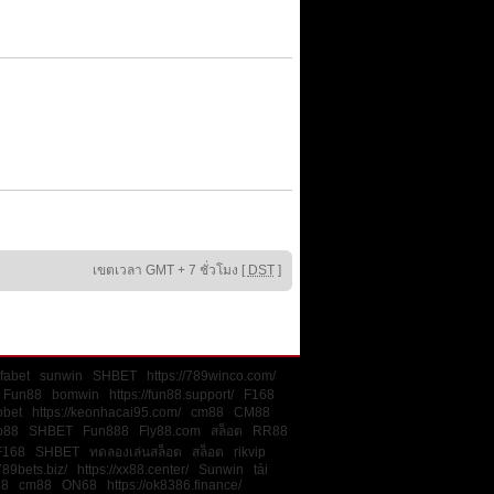
เขตเวลา GMT + 7 ชั่วโมง [
DST
]
fabet
sunwin
SHBET
https://789winco.com/
Fun88
bomwin
https://fun88.support/
F168
obet
https://keonhacai95.com/
cm88
CM88
o88
SHBET
Fun888
Fly88.com
สล็อต
RR88
F168
SHBET
ทดลองเล่นสล็อต
สล็อต
rikvip
789bets.biz/
https://xx88.center/
Sunwin
tải
88
cm88
ON68
https://ok8386.finance/