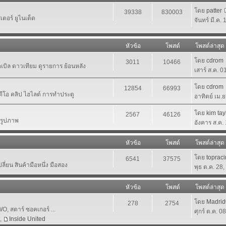
โดย
patter
39338
830003
ตอร์ ยูไนเต็ด
จันทร์ มี.ค.
หัวข้อ
โพสต์
โพสต์ล่าสุด
โดย
cdrom
3011
10466
เคเบิล ดาวเทียม ดูรายการ ย้อนหลัง
เสาร์ ส.ค. 
โดย
cdrom
12854
66993
ีดีโอ คลิป ไฮไลต์ การทำประตู
อาทิตย์ เม.
โดย
kim tay
2567
46126
นรูปภาพ
อังคาร ส.ค.
หัวข้อ
โพสต์
โพสต์ล่าสุด
โดย
toprac
6541
37575
ี่ยน สินค้ามือหนึ่ง มือสอง
พุธ ต.ค. 28
หัวข้อ
โพสต์
โพสต์ล่าสุด
โดย
Madri
278
2754
 สตาร์ ซอคเกอร์ ...
ศุกร์ ต.ค. 0
,
Inside United