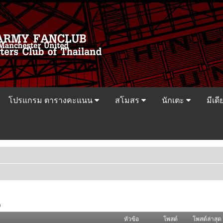
โปรแกรม ตารางคะแนน
สโมสร
นักเตะ
มีเดี
ว
หัวข้อ
โพสต์
โพสต์ล่าสุด