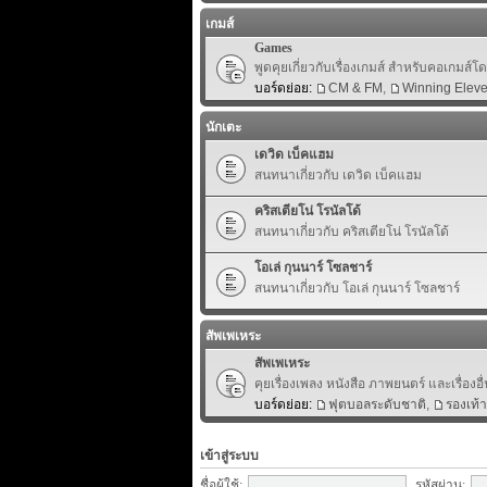
เกมส์
Games
พูดคุยเกี่ยวกับเรื่องเกมส์ สำหรับคอเกมส์
บอร์ดย่อย:
CM & FM
,
Winning Elev
นักเตะ
เดวิด เบ็คแฮม
สนทนาเกี่ยวกับ เดวิด เบ็คแฮม
คริสเตียโน่ โรนัลโด้
สนทนาเกี่ยวกับ คริสเตียโน่ โรนัลโด้
โอเล่ กุนนาร์ โซลชาร์
สนทนาเกี่ยวกับ โอเล่ กุนนาร์ โซลชาร์
สัพเพเหระ
สัพเพเหระ
คุยเรื่องเพลง หนังสือ ภาพยนตร์ และเรื่องอื่
บอร์ดย่อย:
ฟุตบอลระดับชาติ
,
รองเท้
เข้าสู่ระบบ
ชื่อผู้ใช้:
รหัสผ่าน: