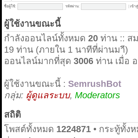
ชื่อผู้ใช้:
รหัสผ่าน:
|
เข้าส
ผู้ใช้งานขณะนี้
กำลังออนไลน์ทั้งหมด
20
ท่าน :: สม
19 ท่าน (ภายใน 1 นาทีที่ผ่านมาี)
ออนไลน์มากที่สุด
3006
ท่าน เมื่อ 
ผู้ใช้งานขณะนี้ :
SemrushBot
กลุ่ม:
ผู้ดูแลระบบ
,
Moderators
สถิติ
โพสต์ทั้งหมด
1224871
• กระทู้ทั้