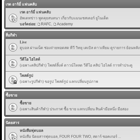
เรด อาร์มี่ แฟนคลับ
เรด อาร์มี่ แฟนคลับ
อัพเดทข่าว พูดคุยสนทนา เกี่ยวกับแมนเชสเตอร์ ยูไนเต็ด
บอร์ดย่อย:
RAFC
,
Academy
สื่อกีฬา
Live
ดูบอล ผ่านเน็ต ช่องถ่ายทอดสด ทีวี วิทยุ เคเบิล ดาวเทียม ดูรายการ ย้อนหลัง
วีดีโอ ไฮไลท์
(เฉพาะคลิปกีฬา) โพสต์ลิ้งค์ ดาวน์โหลด วีดีโอ คลิป ไฮไลต์ การทำประตู
โพสต์รูป
(เฉพาะรูปกีฬา) ขอรูป โพสต์รูป แลกเปลี่ยนรูปภาพ
ซื้อขาย
ซื้อขาย
(เฉพาะสินค้ากีฬา) ประกาศ ซื้อ ขาย แลกเปลี่ยน สินค้ามือหนึ่ง มือสอง
นิตยสาร
หนังสือฟุตบอล
หนังสือ นิตยสารฟุตบอล, FOUR FOUR TWO, สตาร์ ซอคเกอร์ ...