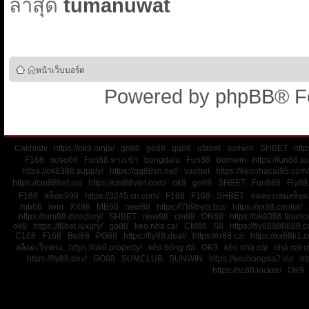
ล่าสุด
tumanuwat
หน้าเว็บบอร์ด
Powered by
phpBB
® F
Cakhiatv
https://ok9.ninja/
go88
go88
qq88
ufabet
sunwin
SHBET
http
F168
xoso66
Fun88 ทางเข้า
bongdalu
Fun88
bomwin
https://fun88.su
https://ok8386.supply/
https://gg88vn.net/
vaobet
https://keonhacai95.com/
https://cm88bet.us/
https://cm88viet.com/
ok9
go88
SHBET
Fun888
Fly88
F168
สล็อต999
https://3245.cn.com/
F168
F168
SHBET
ทดลองเล่นสล็อต
mb66
iwin
XX88
MB66
new88
https://789bets.biz/
https://xx88.center/
https://mm88.directory/
SHBET
new88
cm88
ON68
https://ok8386.financ
ok9
https://f8bet.luxury/
go88
keo nha cai
CM88
S8
https://fly88888888.c
C168
F168
Bet88
PG88
https://fly88.deal/
https://rr88.cz/
https://xx88k1.
สล็อตเว็บตรง
https://ok9.property/
kèo bóng đá
OK9
kèo nhà cái
nhà cái uy
https://fly88.dev/
GO88
SUMCLUB
SUNWIN
https://keobongda2.vip
ht
https://sc88.locker/
OK9