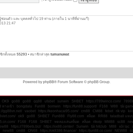
ผู้ซ่อนตัว และ บุคคลทั่วไป 19 ท่าน (ภายใน 1 นาทีที่ผ่านมาี)
 2013 21:47
ชิกทั้งหมด
55293
• สมาชิกล่าสุด
tumanuwat
Powered by
phpBB
® Forum Software © phpBB Group.
OK9
go88
go88
qq88
ufabet
sunwin
SHBET
https://789winco.com/
789B
 ทางเข้า
bongdalu
Fun88
bomwin
https://fun88.support/
F168
W88
tải gam
s://gg88vn.net/
vaobet
https://keonhacai95.com/
cm88
CM88
febet
rik vip
keo
8viet.com/
ok9
go88
SHBET
Fun888
Fly88.com
สล็อต
RR88
taladball แทง
45.cn.com/
F168
F168
SHBET
ทดลองเล่นสล็อต
สล็อต
rikvip
MM88
sc88
ne
ew88
https://789bets.biz/
https://xx88.center/
Sunwin
tải hitclub
M88
xôi lạc
new88
cm88
ON68
https://ok8386.finance/
https://jun88.co.com/
NEW88
s