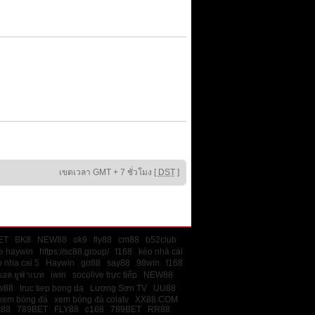
เขตเวลา GMT + 7 ชั่วโมง [
DST
]
ET
BK8
NEW88
ok9
fly88
cm88
b52club
e haywin
https://sc88.group/
f168
kèo nhà cái
 nha cai 5
Haywin
go88
say88
98win
f168
บอล ยูฟ่าเบท
iwin
socolive trực tiếp
NEW88
w88
truc tiep bong da
Lương Sơn TV
UU88
xem bóng đá
xem bóng đá colatv
XX88.COM
c88
789BET
FLY88
c168
789BET
RR88