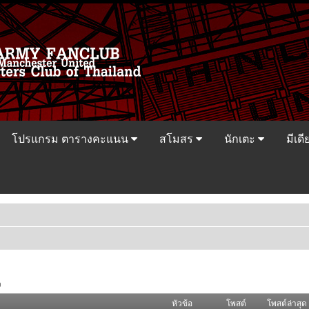
โปรแกรม ตารางคะแนน
สโมสร
นักเตะ
มีเดี
ว
หัวข้อ
โพสต์
โพสต์ล่าสุด