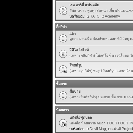
เรด อาร์มี่ แฟนคลับ
อัพเดทข่าว พูดคุยสนทนา เกี่ยวกับแมนเชสเ
บอร์ดย่อย:
RAFC
,
Academy
สื่อกีฬา
Live
ดูบอล ผ่านเน็ต ช่องถ่ายทอดสด ทีวี วิทยุ 
วีดีโอ ไฮไลท์
(เฉพาะคลิปกีฬา) โพสต์ลิ้งค์ ดาวน์โหลด ว
โพสต์รูป
(เฉพาะรูปกีฬา) ขอรูป โพสต์รูป แลกเปลี่ย
ซื้อขาย
ซื้อขาย
(เฉพาะสินค้ากีฬา) ประกาศ ซื้อ ขาย แลกเปล
นิตยสาร
หนังสือฟุตบอล
หนังสือ นิตยสารฟุตบอล, FOUR FOUR TWO,
บอร์ดย่อย:
Devil Mag
,
แฟนผี Project