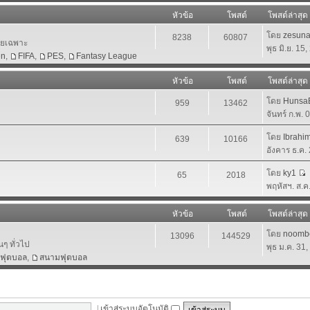
หัวข้อ
โพสต์
โพสต์ล่าสุด
โดย
zesun
8238
60807
โดยเฉพาะ
พุธ มิ.ย. 15
en
,
FIFA
,
PES
,
Fantasy League
หัวข้อ
โพสต์
โพสต์ล่าสุด
โดย
HunsaB
959
13462
จันทร์ ก.พ.
โดย
Ibrahi
639
10166
อังคาร ธ.ค.
โดย
ky1
65
2018
พฤหัสฯ. ส.ค
หัวข้อ
โพสต์
โพสต์ล่าสุด
โดย
noomb
13096
144529
นๆ ทั่วไป
พุธ ม.ค. 31
าฟุตบอล
,
สนามฟุตบอล
|
เข้าสู่ระบบอัตโนมัติ