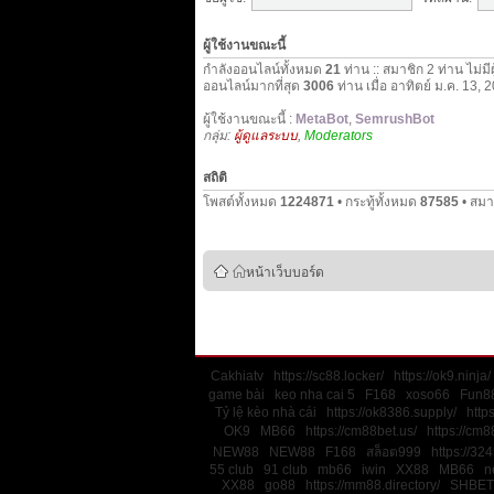
ผู้ใช้งานขณะนี้
กำลังออนไลน์ทั้งหมด
21
ท่าน :: สมาชิก 2 ท่าน ไม่มี
ออนไลน์มากที่สุด
3006
ท่าน เมื่อ อาทิตย์ ม.ค. 13,
ผู้ใช้งานขณะนี้ :
MetaBot
,
SemrushBot
กลุ่ม:
ผู้ดูแลระบบ
,
Moderators
สถิติ
โพสต์ทั้งหมด
1224871
• กระทู้ทั้งหมด
87585
• สมา
หน้าเว็บบอร์ด
Cakhiatv
https://sc88.locker/
https://ok9.ninja/
game bài
keo nha cai 5
F168
xoso66
Fun88
Tỷ lệ kèo nhà cái
https://ok8386.supply/
http
OK9
MB66
https://cm88bet.us/
https://cm8
NEW88
NEW88
F168
สล็อต999
https://32
55 club
91 club
mb66
iwin
XX88
MB66
n
XX88
go88
https://mm88.directory/
SHBET