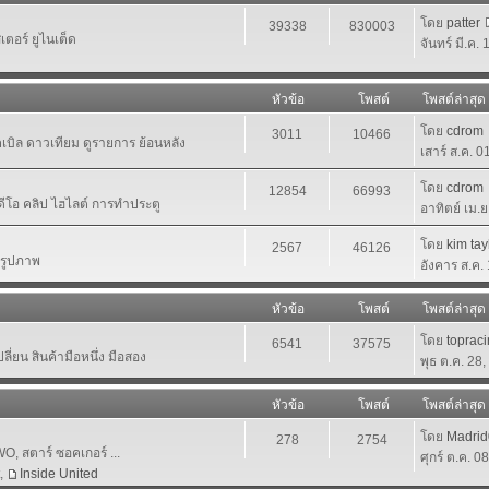
โดย
patter
39338
830003
ตอร์ ยูไนเต็ด
จันทร์ มี.ค.
หัวข้อ
โพสต์
โพสต์ล่าสุด
โดย
cdrom
3011
10466
เคเบิล ดาวเทียม ดูรายการ ย้อนหลัง
เสาร์ ส.ค. 
โดย
cdrom
12854
66993
ีดีโอ คลิป ไฮไลต์ การทำประตู
อาทิตย์ เม.
โดย
kim tay
2567
46126
นรูปภาพ
อังคาร ส.ค.
หัวข้อ
โพสต์
โพสต์ล่าสุด
โดย
toprac
6541
37575
ี่ยน สินค้ามือหนึ่ง มือสอง
พุธ ต.ค. 28
หัวข้อ
โพสต์
โพสต์ล่าสุด
โดย
Madri
278
2754
 สตาร์ ซอคเกอร์ ...
ศุกร์ ต.ค. 0
,
Inside United