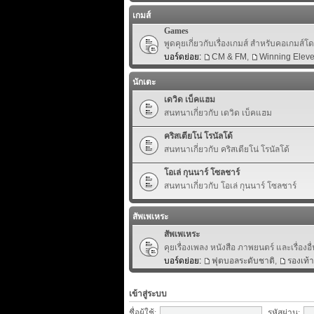
เกมส์
Games
พูดคุยเกี่ยวกับเรื่องเกมส์ สำหรับคอเกมส์
บอร์ดย่อย:
CM & FM
,
Winning Elev
นักเตะ
เดวิด เบ็คแฮม
สนทนาเกี่ยวกับ เดวิด เบ็คแฮม
คริสเตียโน่ โรนัลโด้
สนทนาเกี่ยวกับ คริสเตียโน่ โรนัลโด้
โอเล่ กุนนาร์ โซลชาร์
สนทนาเกี่ยวกับ โอเล่ กุนนาร์ โซลชาร์
สัพเพเหระ
สัพเพเหระ
คุยเรื่องเพลง หนังสือ ภาพยนตร์ และเรื่องอื่
บอร์ดย่อย:
ฟุตบอลระดับชาติ
,
รองเท้
เข้าสู่ระบบ
ชื่อผู้ใช้:
รหัสผ่าน: