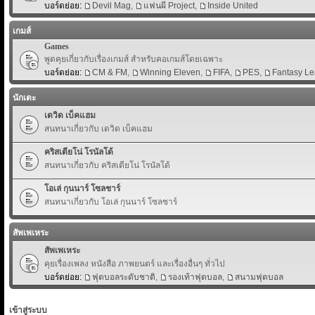
บอร์ดย่อย:
Devil Mag
,
แฟนผี Project
,
Inside United
เกมส์
Games
พูดคุยเกี่ยวกับเรื่องเกมส์ สำหรับคอเกมส์โดยเฉพาะ
บอร์ดย่อย:
CM & FM
,
Winning Eleven
,
FIFA
,
PES
,
Fantasy L
นักเตะ
เดวิด เบ็คแฮม
สนทนาเกี่ยวกับ เดวิด เบ็คแฮม
คริสเตียโน่ โรนัลโด้
สนทนาเกี่ยวกับ คริสเตียโน่ โรนัลโด้
โอเล่ กุนนาร์ โซลชาร์
สนทนาเกี่ยวกับ โอเล่ กุนนาร์ โซลชาร์
สัพเพเหระ
สัพเพเหระ
คุยเรื่องเพลง หนังสือ ภาพยนตร์ และเรื่องอื่นๆ ทั่วไป
บอร์ดย่อย:
ฟุตบอลระดับชาติ
,
รองเท้าฟุตบอล
,
สนามฟุตบอล
เข้าสู่ระบบ