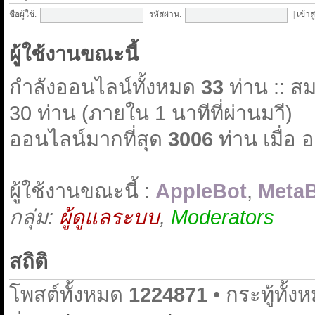
ชื่อผู้ใช้:
รหัสผ่าน:
|
เข้าส
ผู้ใช้งานขณะนี้
กำลังออนไลน์ทั้งหมด
33
ท่าน :: สม
30 ท่าน (ภายใน 1 นาทีที่ผ่านมาี)
ออนไลน์มากที่สุด
3006
ท่าน เมื่อ 
ผู้ใช้งานขณะนี้ :
AppleBot
,
Meta
กลุ่ม:
ผู้ดูแลระบบ
,
Moderators
สถิติ
โพสต์ทั้งหมด
1224871
• กระทู้ทั้