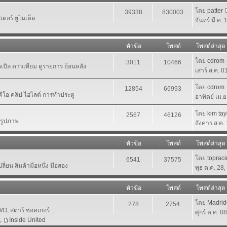
โดย
patter
39338
830003
ตอร์ ยูไนเต็ด
จันทร์ มี.ค.
หัวข้อ
โพสต์
โพสต์ล่าสุด
โดย
cdrom
3011
10466
เคเบิล ดาวเทียม ดูรายการ ย้อนหลัง
เสาร์ ส.ค. 
โดย
cdrom
12854
66993
ีดีโอ คลิป ไฮไลต์ การทำประตู
อาทิตย์ เม.
โดย
kim tay
2567
46126
นรูปภาพ
อังคาร ส.ค.
หัวข้อ
โพสต์
โพสต์ล่าสุด
โดย
toprac
6541
37575
ี่ยน สินค้ามือหนึ่ง มือสอง
พุธ ต.ค. 28
หัวข้อ
โพสต์
โพสต์ล่าสุด
โดย
Madri
278
2754
 สตาร์ ซอคเกอร์ ...
ศุกร์ ต.ค. 0
,
Inside United