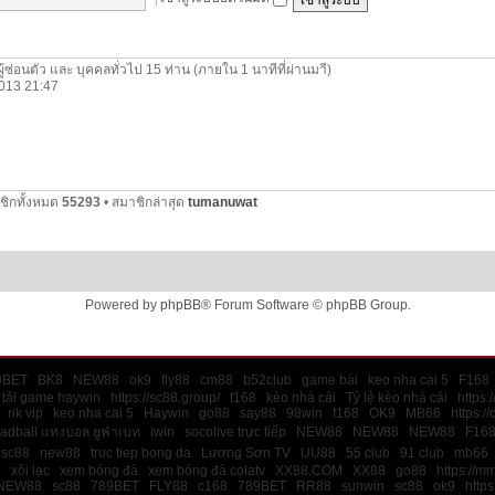
ผู้ซ่อนตัว และ บุคคลทั่วไป 15 ท่าน (ภายใน 1 นาทีที่ผ่านมาี)
 2013 21:47
ชิกทั้งหมด
55293
• สมาชิกล่าสุด
tumanuwat
Powered by
phpBB
® Forum Software © phpBB Group.
9BET
BK8
NEW88
ok9
fly88
cm88
b52club
game bài
keo nha cai 5
F168
tải game haywin
https://sc88.group/
f168
kèo nhà cái
Tỷ lệ kèo nhà cái
https:
rik vip
keo nha cai 5
Haywin
go88
say88
98win
f168
OK9
MB66
https:/
ladball แทงบอล ยูฟ่าเบท
iwin
socolive trực tiếp
NEW88
NEW88
NEW88
F16
sc88
new88
truc tiep bong da
Lương Sơn TV
UU88
55 club
91 club
mb66
8
xôi lạc
xem bóng đá
xem bóng đá colatv
XX88.COM
XX88
go88
https://m
NEW88
sc88
789BET
FLY88
c168
789BET
RR88
sunwin
sc88
ok9
https