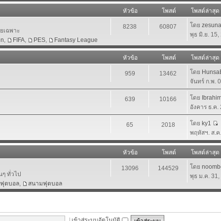
หัวข้อ
โพสต์
โพสต์ล่าสุด
โดย
zesun
8238
60807
โดยเฉพาะ
พุธ มิ.ย. 15
en
,
FIFA
,
PES
,
Fantasy League
หัวข้อ
โพสต์
โพสต์ล่าสุด
โดย
HunsaB
959
13462
จันทร์ ก.พ.
โดย
Ibrahi
639
10166
อังคาร ธ.ค.
โดย
ky1
65
2018
พฤหัสฯ. ส.ค
หัวข้อ
โพสต์
โพสต์ล่าสุด
โดย
noomb
13096
144529
นๆ ทั่วไป
พุธ ม.ค. 31
าฟุตบอล
,
สนามฟุตบอล
|
เข้าสู่ระบบอัตโนมัติ