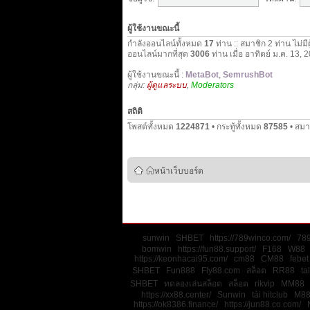
ผู้ใช้งานขณะนี้
กำลังออนไลน์ทั้งหมด
17
ท่าน :: สมาชิก 2 ท่าน ไม่มี
ออนไลน์มากที่สุด
3006
ท่าน เมื่อ อาทิตย์ ม.ค. 13,
ผู้ใช้งานขณะนี้ :
MetaBot
,
SemrushBot
กลุ่ม:
ผู้ดูแลระบบ
,
Moderators
สถิติ
โพสต์ทั้งหมด
1224871
• กระทู้ทั้งหมด
87585
• สมา
หน้าเว็บบอร์ด
sunwin
SHBET
https://789winco.com/
78
bomwin
https://fun88.support/
F168
W88
https://keonhacai95.com/
cm88
CM88
febet
SHBET
Fun888
Fly88.com
สล็อต
RR88
ta
SHBET
ทดลองเล่นสล็อต
สล็อต
rikvip
MM88
https://xx88.center/
Sunwin
tải hitclub
M8
https://ok8386.finance/
https://jun88.co.com/