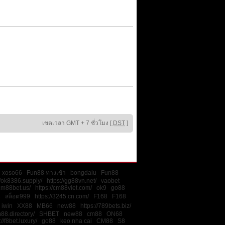
เขตเวลา GMT + 7 ชั่วโมง [
DST
]
xoso66
Fun88 ทางเข้า
bongdalu
Fun88
//ok8386.supply/
https://gg88vn.net/
vaobet
/cm88bet.us/
https://cm88viet.com/
ok9
go88
8
สล็อต999
https://3245.cn.com/
F168
F168
iwin
XX88
MB66
new88
https://789bets.biz/
m88.directory/
SHBET
new88
cm88
ON68
://f8bet.luxury/
go88
keo nha cai
CM88
S8