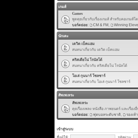
เกมส์
Games
พูดคุยเกี่ยวกับเรื่องเกมส์ สำหรับคอเกมส์
บอร์ดย่อย:
CM & FM
,
Winning Elev
นักเตะ
เดวิด เบ็คแฮม
สนทนาเกี่ยวกับ เดวิด เบ็คแฮม
คริสเตียโน่ โรนัลโด้
สนทนาเกี่ยวกับ คริสเตียโน่ โรนัลโด้
โอเล่ กุนนาร์ โซลชาร์
สนทนาเกี่ยวกับ โอเล่ กุนนาร์ โซลชาร์
สัพเพเหระ
สัพเพเหระ
คุยเรื่องเพลง หนังสือ ภาพยนตร์ และเรื่องอื่
บอร์ดย่อย:
ฟุตบอลระดับชาติ
,
รองเท้
เข้าสู่ระบบ
ชื่อผู้ใช้:
รหัสผ่าน: