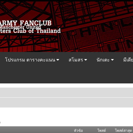
โปรแกรม ตารางคะแนน
สโมสร
นักเตะ
มีเดี
ว
หัวข้อ
โพสต์
โพสต์ล่าสุด