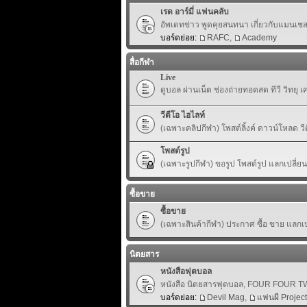
เรด อาร์มี่ แฟนคลับ
อัพเดทข่าว พูดคุยสนทนา เกี่ยวกับแมนเชสเ
บอร์ดย่อย:
RAFC
,
Academy
สื่อกีฬา
Live
ดูบอล ผ่านเน็ต ช่องถ่ายทอดสด ทีวี วิทยุ 
วีดีโอ ไฮไลท์
(เฉพาะคลิปกีฬา) โพสต์ลิ้งค์ ดาวน์โหลด ว
โพสต์รูป
(เฉพาะรูปกีฬา) ขอรูป โพสต์รูป แลกเปลี่ย
ซื้อขาย
ซื้อขาย
(เฉพาะสินค้ากีฬา) ประกาศ ซื้อ ขาย แลกเปล
นิตยสาร
หนังสือฟุตบอล
หนังสือ นิตยสารฟุตบอล, FOUR FOUR TWO,
บอร์ดย่อย:
Devil Mag
,
แฟนผี Project