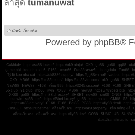
ล่าสุด
tumanuwat
หน้าเว็บบอร์ด
Powered by
phpBB
® F
Cakhiatv
https://sc88.locker/
https://ok9.ninja/
OK9
go88
go88
qq88
ufa
game bài
keo nha cai 5
F168
xoso66
Fun88 ทางเข้า
bongdalu
Fun88
b
Tỷ lệ kèo nhà cái
https://ok8386.supply/
https://gg88vn.net/
vaobet
https:/
OK9
MB66
https://cm88bet.us/
https://cm88viet.com/
ok9
go88
SHBET
NEW88
NEW88
F168
สล็อต999
https://3245.cn.com/
F168
F168
SHBE
55 club
91 club
mb66
iwin
XX88
MB66
new88
https://789bets.biz/
http
XX88
go88
https://mm88.directory/
SHBET
new88
cm88
ON68
https:
sunwin
sc88
ok9
https://f8bet.luxury/
go88
keo nha cai
CM88
S8
htt
https://rr88.delivery/
C168
F168
Bet88
PG88
https://fly88.deal/
https://
789BET
https://f8bet.me/
สล็อตเว็บตรง
https://ok9.property/
kèo bóng đá
สล็อตเว็บตรง
สล็อตเว็บตรง
https://fly88.dev/
GO88
SUMCLUB
SUNWI
https://transitmap.io
su