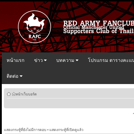
หน้าแรก
ข่าว
บทความ
โปรแกรม ตารางคะแ
ติดต่อ
หน้าเว็บบอร์ด
แสดงกระทู้ที่ยังไม่มีการตอบ
•
แสดงกระทู้ที่เปิดดูแล้ว