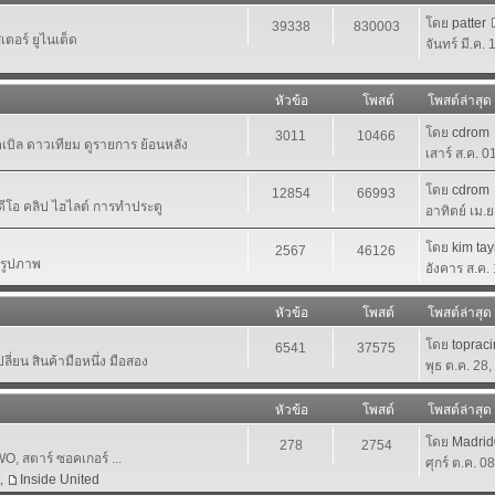
โดย
patter
39338
830003
ตอร์ ยูไนเต็ด
จันทร์ มี.ค.
หัวข้อ
โพสต์
โพสต์ล่าสุด
โดย
cdrom
3011
10466
เคเบิล ดาวเทียม ดูรายการ ย้อนหลัง
เสาร์ ส.ค. 
โดย
cdrom
12854
66993
ีดีโอ คลิป ไฮไลต์ การทำประตู
อาทิตย์ เม.
โดย
kim tay
2567
46126
นรูปภาพ
อังคาร ส.ค.
หัวข้อ
โพสต์
โพสต์ล่าสุด
โดย
toprac
6541
37575
ี่ยน สินค้ามือหนึ่ง มือสอง
พุธ ต.ค. 28
หัวข้อ
โพสต์
โพสต์ล่าสุด
โดย
Madri
278
2754
 สตาร์ ซอคเกอร์ ...
ศุกร์ ต.ค. 0
,
Inside United