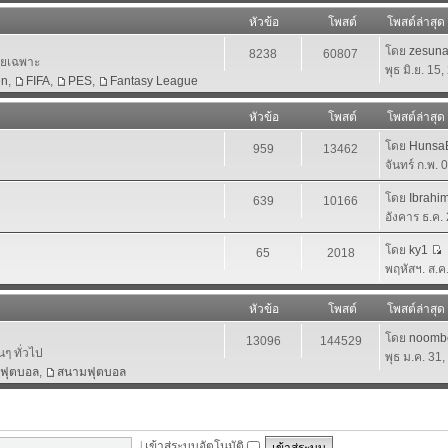
หัวข้อ
โพสต์
โพสต์ล่าสุด
โดย
zesun
8238
60807
โดยเฉพาะ
พุธ มิ.ย. 15
en
,
FIFA
,
PES
,
Fantasy League
หัวข้อ
โพสต์
โพสต์ล่าสุด
โดย
HunsaB
959
13462
จันทร์ ก.พ.
โดย
Ibrahi
639
10166
อังคาร ธ.ค.
โดย
ky1
65
2018
พฤหัสฯ. ส.ค
หัวข้อ
โพสต์
โพสต์ล่าสุด
โดย
noomb
13096
144529
นๆ ทั่วไป
พุธ ม.ค. 31
าฟุตบอล
,
สนามฟุตบอล
|
เข้าสู่ระบบอัตโนมัติ