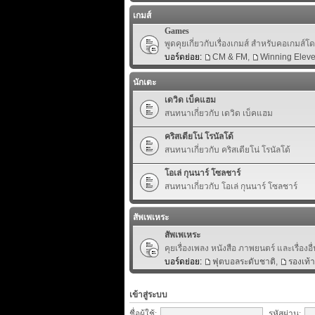
เกมส์
Games
พูดคุยเกี่ยวกับเรื่องเกมส์ สำหรับคอเกมส์
บอร์ดย่อย:
CM & FM
,
Winning Elev
นักเตะ
เดวิด เบ็คแฮม
สนทนาเกี่ยวกับ เดวิด เบ็คแฮม
คริสเตียโน่ โรนัลโด้
สนทนาเกี่ยวกับ คริสเตียโน่ โรนัลโด้
โอเล่ กุนนาร์ โซลชาร์
สนทนาเกี่ยวกับ โอเล่ กุนนาร์ โซลชาร์
สัพเพเหระ
สัพเพเหระ
คุยเรื่องเพลง หนังสือ ภาพยนตร์ และเรื่องอื่
บอร์ดย่อย:
ฟุตบอลระดับชาติ
,
รองเท้
เข้าสู่ระบบ
ชื่อผู้ใช้:
รหัสผ่าน: