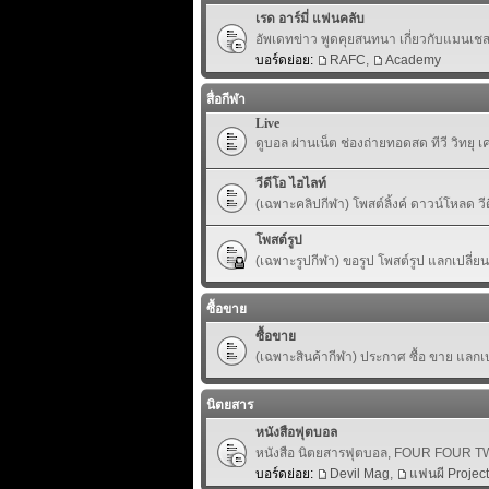
เรด อาร์มี่ แฟนคลับ
อัพเดทข่าว พูดคุยสนทนา เกี่ยวกับแมนเชสเ
บอร์ดย่อย:
RAFC
,
Academy
สื่อกีฬา
Live
ดูบอล ผ่านเน็ต ช่องถ่ายทอดสด ทีวี วิทยุ 
วีดีโอ ไฮไลท์
(เฉพาะคลิปกีฬา) โพสต์ลิ้งค์ ดาวน์โหลด ว
โพสต์รูป
(เฉพาะรูปกีฬา) ขอรูป โพสต์รูป แลกเปลี่ย
ซื้อขาย
ซื้อขาย
(เฉพาะสินค้ากีฬา) ประกาศ ซื้อ ขาย แลกเปล
นิตยสาร
หนังสือฟุตบอล
หนังสือ นิตยสารฟุตบอล, FOUR FOUR TWO,
บอร์ดย่อย:
Devil Mag
,
แฟนผี Project