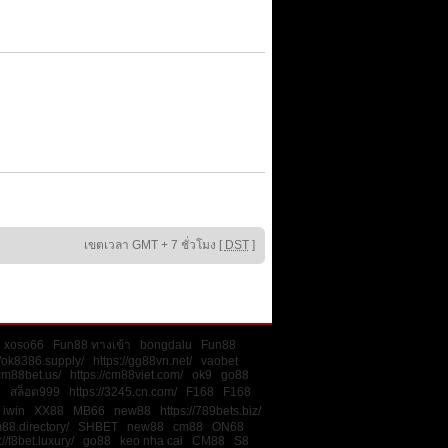
เขตเวลา GMT + 7 ชั่วโมง [
DST
]
xoso66
Fun88 ทางเข้า
bongdalu
Fun88
//ok8386.supply/
https://gg88vn.net/
vaobet
/cm88bet.us/
https://cm88viet.com/
ok9
go88
8
สล็อต999
https://3245.cn.com/
F168
F168
iwin
XX88
MB66
new88
https://789bets.biz/
m88.directory/
SHBET
new88
cm88
ON68
://f8bet.luxury/
go88
keo nha cai
CM88
S8