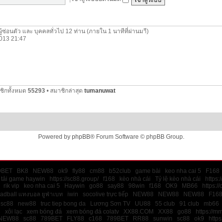
ผู้ซ่อนตัว และ บุคคลทั่วไป 12 ท่าน (ภายใน 1 นาทีที่ผ่านมาี)
 2013 21:47
ชิกทั้งหมด
55293
• สมาชิกล่าสุด
tumanuwat
Powered by
phpBB
® Forum Software © phpBB Group.
9BET
BK8
NEW88
ok9
fly88
cm88
b52club
game bài
keo nha cai 5
F168
tải game haywin
https://sc88.group/
f168
kèo nhà cái
Tỷ lệ kèo nhà cái
https:
rik vip
keo nha cai 5
Haywin
go88
say88
98win
f168
OK9
MB66
https:/
ladball แทงบอล ยูฟ่าเบท
iwin
socolive trực tiếp
NEW88
NEW88
NEW88
F16
sc88
new88
truc tiep bong da
Lương Sơn TV
UU88
55 club
91 club
mb66
8
xôi lạc
xem bóng đá
xem bóng đá colatv
XX88.COM
XX88
go88
https://m
NEW88
sc88
789BET
FLY88
c168
789BET
RR88
sunwin
sc88
ok9
https