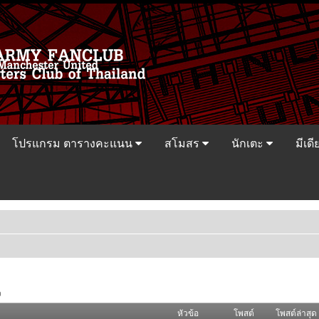
โปรแกรม ตารางคะแนน
สโมสร
นักเตะ
มีเดี
ว
หัวข้อ
โพสต์
โพสต์ล่าสุด