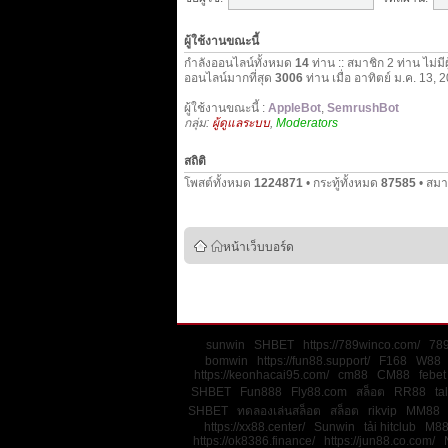
ผู้ใช้งานขณะนี้
กำลังออนไลน์ทั้งหมด
14
ท่าน :: สมาชิก 2 ท่าน ไม่มี
ออนไลน์มากที่สุด
3006
ท่าน เมื่อ อาทิตย์ ม.ค. 13,
ผู้ใช้งานขณะนี้ :
AppleBot
,
SemrushBot
กลุ่ม:
ผู้ดูแลระบบ
,
Moderators
สถิติ
โพสต์ทั้งหมด
1224871
• กระทู้ทั้งหมด
87585
• สมา
หน้าเว็บบอร์ด
sunwin
SHBET
https://789winco.com/
78
bomwin
https://fun88.support/
F168
W88
https://keonhacai95.com/
cm88
CM88
febet
SHBET
Fun888
Fly88.com
สล็อต
RR88
ta
SHBET
ทดลองเล่นสล็อต
สล็อต
rikvip
MM88
https://xx88.center/
Sunwin
tải hitclub
M8
https://ok8386.finance/
https://jun88.co.com/