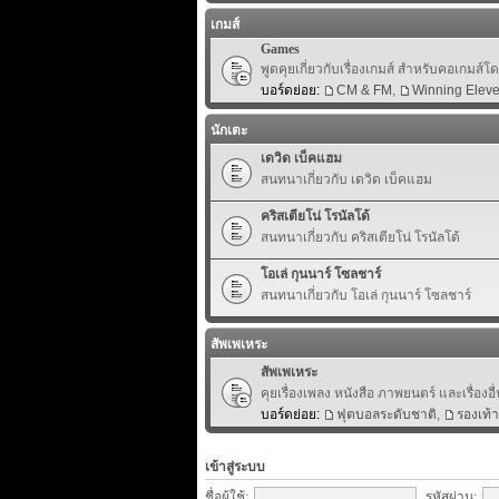
เกมส์
Games
พูดคุยเกี่ยวกับเรื่องเกมส์ สำหรับคอเกมส์
บอร์ดย่อย:
CM & FM
,
Winning Elev
นักเตะ
เดวิด เบ็คแฮม
สนทนาเกี่ยวกับ เดวิด เบ็คแฮม
คริสเตียโน่ โรนัลโด้
สนทนาเกี่ยวกับ คริสเตียโน่ โรนัลโด้
โอเล่ กุนนาร์ โซลชาร์
สนทนาเกี่ยวกับ โอเล่ กุนนาร์ โซลชาร์
สัพเพเหระ
สัพเพเหระ
คุยเรื่องเพลง หนังสือ ภาพยนตร์ และเรื่องอื่
บอร์ดย่อย:
ฟุตบอลระดับชาติ
,
รองเท้
เข้าสู่ระบบ
ชื่อผู้ใช้:
รหัสผ่าน: