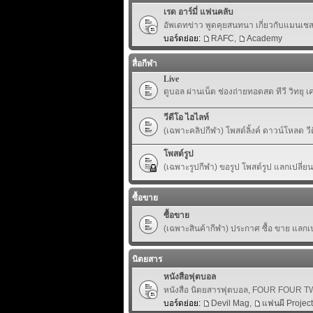
เรด อาร์มี่ แฟนคลับ
อัพเดทข่าว พูดคุยสนทนา เกี่ยวกับแมนเชสเ
บอร์ดย่อย:
RAFC
,
Academy
สื่อกีฬา
Live
ดูบอล ผ่านเน็ต ช่องถ่ายทอดสด ทีวี วิทยุ 
วีดีโอ ไฮไลท์
(เฉพาะคลิปกีฬา) โพสต์ลิ้งค์ ดาวน์โหลด ว
โพสต์รูป
(เฉพาะรูปกีฬา) ขอรูป โพสต์รูป แลกเปลี่ย
ซื้อขาย
ซื้อขาย
(เฉพาะสินค้ากีฬา) ประกาศ ซื้อ ขาย แลกเปล
นิตยสาร
หนังสือฟุตบอล
หนังสือ นิตยสารฟุตบอล, FOUR FOUR TWO,
บอร์ดย่อย:
Devil Mag
,
แฟนผี Project