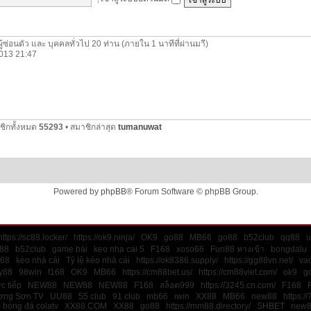
ผู้ซ่อนตัว และ บุคคลทั่วไป 20 ท่าน (ภายใน 1 นาทีที่ผ่านมาี)
 2013 21:47
ชิกทั้งหมด
55293
• สมาชิกล่าสุด
tumanuwat
Powered by
phpBB
® Forum Software © phpBB Group.
https://sc88.locker/
https://ok9.ninja/
OK9
go88
MB66
go88
b52club
qq88
u
88
b52club
game bài
keo nha cai 5
F168
xoso66
Fun88 ทางเข้า
bongdalu
168
kèo nhà cái
Tỷ lệ kèo nhà cái
https://ok8386.supply/
https://gg88vn.net/
va
y88
98win
f168
OK9
MB66
https://cm88bet.us/
https://cm88viet.com/
ok9
g
ực tiếp
NEW88
NEW88
NEW88
F168
สล็อต999
https://3245.cn.com/
F168
ơng Sơn TV
UU88
55 club
91 club
mb66
iwin
XX88
MB66
new88
https://
 bóng đá colatv
XX88.COM
XX88
go88
https://mm88.directory/
SHBET
new