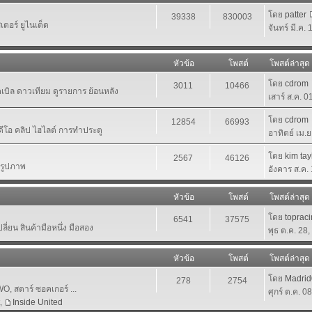
โดย
patter
39338
830003
ตอร์ ยูไนเต็ด
จันทร์ มี.ค.
หัวข้อ
โพสต์
โพสต์ล่าสุด
โดย
cdrom
3011
10466
เคเบิล ดาวเทียม ดูรายการ ย้อนหลัง
เสาร์ ส.ค. 
โดย
cdrom
12854
66993
ีดีโอ คลิป ไฮไลต์ การทำประตู
อาทิตย์ เม.
โดย
kim tay
2567
46126
นรูปภาพ
อังคาร ส.ค.
หัวข้อ
โพสต์
โพสต์ล่าสุด
โดย
toprac
6541
37575
ี่ยน สินค้ามือหนึ่ง มือสอง
พุธ ต.ค. 28
หัวข้อ
โพสต์
โพสต์ล่าสุด
โดย
Madri
278
2754
 สตาร์ ซอคเกอร์ ...
ศุกร์ ต.ค. 0
,
Inside United