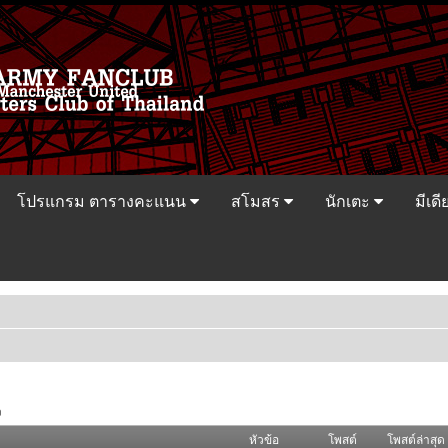
โปรแกรม ตารางคะแนน
สโมสร
นักเตะ
มีเดี
ว
หัวข้อ
โพสต์
โพสต์ล่าสุด