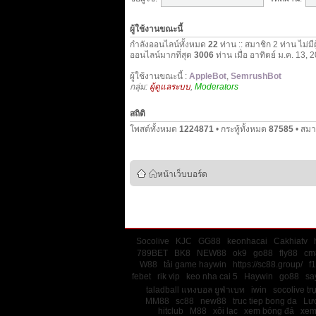
ผู้ใช้งานขณะนี้
กำลังออนไลน์ทั้งหมด
22
ท่าน :: สมาชิก 2 ท่าน ไม่มี
ออนไลน์มากที่สุด
3006
ท่าน เมื่อ อาทิตย์ ม.ค. 13,
ผู้ใช้งานขณะนี้ :
AppleBot
,
SemrushBot
กลุ่ม:
ผู้ดูแลระบบ
,
Moderators
สถิติ
โพสต์ทั้งหมด
1224871
• กระทู้ทั้งหมด
87585
• สมา
หน้าเว็บบอร์ด
Socolive
KJC
GG88
keonhacai
Cakhiatv
789BET
BK8
NEW88
ok9
go88
fly88
cm
W88
tải game haywin
https://sc88.group/
f
febet
rik vip
keo nha cai 5
Haywin
go88
sa
taladball แทงบอล ยูฟ่าเบท
iwin
socolive tr
MM88
sc88
new88
truc tiep bong da
Lư
hitclub
M88
xôi lạc
xem bóng đá
xem