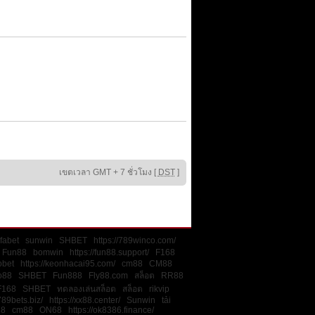
เขตเวลา GMT + 7 ชั่วโมง [
DST
]
fabet
sunwin
SHBET
https://789winco.com/
Fun88
bomwin
https://fun88.support/
F168
obet
https://keonhacai95.com/
cm88
CM88
o88
SHBET
Fun888
Fly88.com
สล็อต
RR88
F168
SHBET
ทดลองเล่นสล็อต
สล็อต
rikvip
789bets.biz/
https://xx88.center/
Sunwin
tải
88
cm88
ON68
https://ok8386.finance/