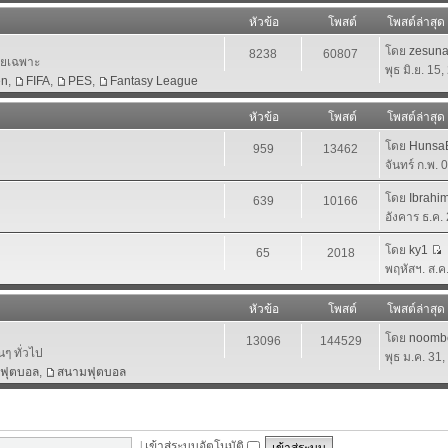
หัวข้อ
โพสต์
โพสต์ล่าสุด
โดย
zesun
8238
60807
โดยเฉพาะ
พุธ มิ.ย. 15
en
,
FIFA
,
PES
,
Fantasy League
หัวข้อ
โพสต์
โพสต์ล่าสุด
โดย
HunsaB
959
13462
จันทร์ ก.พ.
โดย
Ibrahi
639
10166
อังคาร ธ.ค.
โดย
ky1
65
2018
พฤหัสฯ. ส.ค
หัวข้อ
โพสต์
โพสต์ล่าสุด
โดย
noomb
13096
144529
นๆ ทั่วไป
พุธ ม.ค. 31
าฟุตบอล
,
สนามฟุตบอล
|
เข้าสู่ระบบอัตโนมัติ