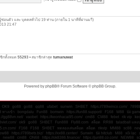
ผู้ซ่อนตัว และ บุคคลทั่วไป 19 ท่าน (ภายใน 1 นาทีที่ผ่านมาี)
 2013 21:47
ชิกทั้งหมด
55293
• สมาชิกล่าสุด
tumanuwat
Powered by
phpBB
® Forum Software © phpBB Group.
OK9
go88
go88
qq88
ufabet
sunwin
SHBET
https://789winco.com/
789B
 ทางเข้า
bongdalu
Fun88
bomwin
https://fun88.support/
F168
W88
tải gam
s://gg88vn.net/
vaobet
https://keonhacai95.com/
cm88
CM88
febet
rik vip
keo
8viet.com/
ok9
go88
SHBET
Fun888
Fly88.com
สล็อต
RR88
taladball แทง
45.cn.com/
F168
F168
SHBET
ทดลองเล่นสล็อต
สล็อต
rikvip
MM88
sc88
ne
ew88
https://789bets.biz/
https://xx88.center/
Sunwin
tải hitclub
M88
xôi lạc
new88
cm88
ON68
https://ok8386.finance/
https://jun88.co.com/
NEW88
s