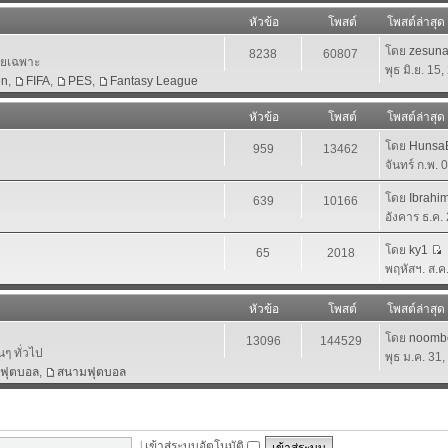
หัวข้อ
โพสต์
โพสต์ล่าสุด
โดย
zesun
8238
60807
โดยเฉพาะ
พุธ มิ.ย. 15
en
,
FIFA
,
PES
,
Fantasy League
หัวข้อ
โพสต์
โพสต์ล่าสุด
โดย
HunsaB
959
13462
จันทร์ ก.พ.
โดย
Ibrahi
639
10166
อังคาร ธ.ค.
โดย
ky1
65
2018
พฤหัสฯ. ส.ค
หัวข้อ
โพสต์
โพสต์ล่าสุด
โดย
noomb
13096
144529
นๆ ทั่วไป
พุธ ม.ค. 31
าฟุตบอล
,
สนามฟุตบอล
|
เข้าสู่ระบบอัตโนมัติ