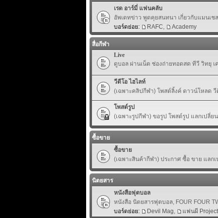
เรด อาร์มี่ แฟนคลับ
อัพเดทข่าว พูดคุยสนทนา เกี่ยวกับแมนเชสเ
บอร์ดย่อย:
RAFC
,
Academy
สื่อกีฬา
Live
ดูบอล ผ่านเน็ต ช่องถ่ายทอดสด ทีวี วิทยุ 
วีดีโอ ไฮไลท์
(เฉพาะคลิปกีฬา) โพสต์ลิ้งค์ ดาวน์โหลด ว
โพสต์รูป
(เฉพาะรูปกีฬา) ขอรูป โพสต์รูป แลกเปลี่ย
ซื้อขาย
ซื้อขาย
(เฉพาะสินค้ากีฬา) ประกาศ ซื้อ ขาย แลกเปล
นิตยสาร
หนังสือฟุตบอล
หนังสือ นิตยสารฟุตบอล, FOUR FOUR TWO,
บอร์ดย่อย:
Devil Mag
,
แฟนผี Project