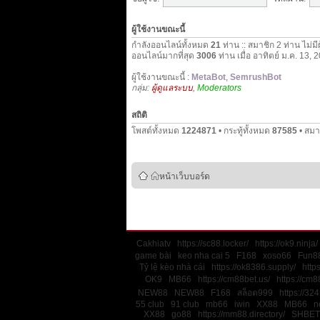
ผู้ใช้งานขณะนี้
กำลังออนไลน์ทั้งหมด
21
ท่าน :: สมาชิก 2 ท่าน ไม่มี
ออนไลน์มากที่สุด
3006
ท่าน เมื่อ อาทิตย์ ม.ค. 13,
ผู้ใช้งานขณะนี้ :
MetaBot
,
SemrushBot
กลุ่ม:
ผู้ดูแลระบบ
,
Moderators
สถิติ
โพสต์ทั้งหมด
1224871
• กระทู้ทั้งหมด
87585
• สมา
หน้าเว็บบอร์ด
Cakhiatv
https://sc88.locker/
https://ok9.ninja/
game bài
keo nha cai 5
F168
xoso66
Fun88
Tỷ lệ kèo nhà cái
https://ok8386.supply/
http
OK9
MB66
https://cm88bet.us/
https://cm8
NEW88
NEW88
F168
สล็อต999
https://32
55 club
91 club
mb66
iwin
XX88
MB66
n
XX88
go88
https://mm88.directory/
SHBET