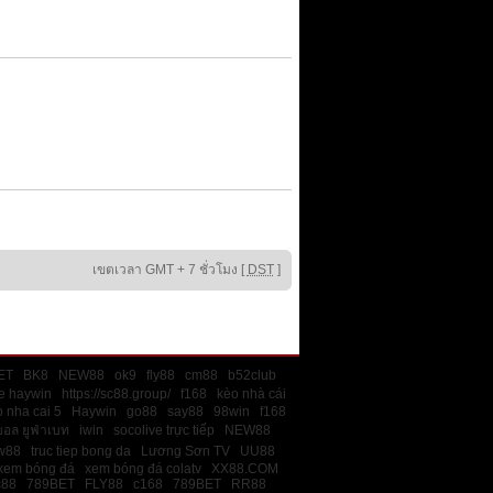
เขตเวลา GMT + 7 ชั่วโมง [
DST
]
ET
BK8
NEW88
ok9
fly88
cm88
b52club
e haywin
https://sc88.group/
f168
kèo nhà cái
 nha cai 5
Haywin
go88
say88
98win
f168
บอล ยูฟ่าเบท
iwin
socolive trực tiếp
NEW88
w88
truc tiep bong da
Lương Sơn TV
UU88
xem bóng đá
xem bóng đá colatv
XX88.COM
c88
789BET
FLY88
c168
789BET
RR88