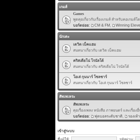
เกมส์
Games
พูดคุยเกี่ยวกับเรื่องเกมส์ สำหรับคอเกมส์
บอร์ดย่อย:
CM & FM
,
Winning Elev
นักเตะ
เดวิด เบ็คแฮม
สนทนาเกี่ยวกับ เดวิด เบ็คแฮม
คริสเตียโน่ โรนัลโด้
สนทนาเกี่ยวกับ คริสเตียโน่ โรนัลโด้
โอเล่ กุนนาร์ โซลชาร์
สนทนาเกี่ยวกับ โอเล่ กุนนาร์ โซลชาร์
สัพเพเหระ
สัพเพเหระ
คุยเรื่องเพลง หนังสือ ภาพยนตร์ และเรื่องอื่
บอร์ดย่อย:
ฟุตบอลระดับชาติ
,
รองเท้
เข้าสู่ระบบ
ชื่อผู้ใช้:
รหัสผ่าน: