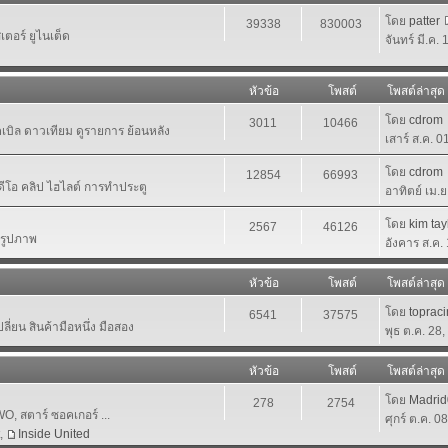
โดย
patter
39338
830003
ตอร์ ยูไนเต็ด
จันทร์ มี.ค.
หัวข้อ
โพสต์
โพสต์ล่าสุด
โดย
cdrom
3011
10466
เคเบิล ดาวเทียม ดูรายการ ย้อนหลัง
เสาร์ ส.ค. 
โดย
cdrom
12854
66993
ีดีโอ คลิป ไฮไลต์ การทำประตู
อาทิตย์ เม.
โดย
kim tay
2567
46126
นรูปภาพ
อังคาร ส.ค.
หัวข้อ
โพสต์
โพสต์ล่าสุด
โดย
toprac
6541
37575
ี่ยน สินค้ามือหนึ่ง มือสอง
พุธ ต.ค. 28
หัวข้อ
โพสต์
โพสต์ล่าสุด
โดย
Madri
278
2754
 สตาร์ ซอคเกอร์ ...
ศุกร์ ต.ค. 0
,
Inside United