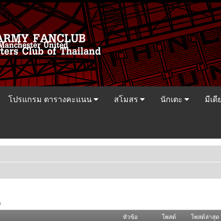
โปรแกรม ตารางคะแนน
สโมสร
นักเตะ
มีเดี
ว
หัวข้อ
โพสต์
โพสต์ล่าสุด