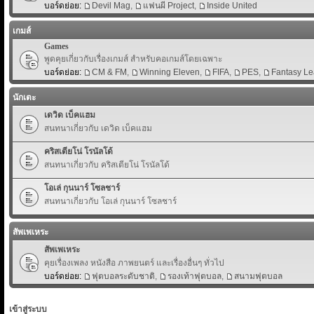
บอร์ดย่อย:
Devil Mag
,
แฟนผี Project
,
Inside United
เกมส์
Games
พูดคุยเกี่ยวกับเรื่องเกมส์ สำหรับคอเกมส์โดยเฉพาะ
บอร์ดย่อย:
CM & FM
,
Winning Eleven
,
FIFA
,
PES
,
Fantasy L
นักเตะ
เดวิด เบ็คแฮม
สนทนาเกี่ยวกับ เดวิด เบ็คแฮม
คริสเตียโน่ โรนัลโด้
สนทนาเกี่ยวกับ คริสเตียโน่ โรนัลโด้
โอเล่ กุนนาร์ โซลชาร์
สนทนาเกี่ยวกับ โอเล่ กุนนาร์ โซลชาร์
สัพเพเหระ
สัพเพเหระ
คุยเรื่องเพลง หนังสือ ภาพยนตร์ และเรื่องอื่นๆ ทั่วไป
บอร์ดย่อย:
ฟุตบอลระดับชาติ
,
รองเท้าฟุตบอล
,
สนามฟุตบอล
เข้าสู่ระบบ