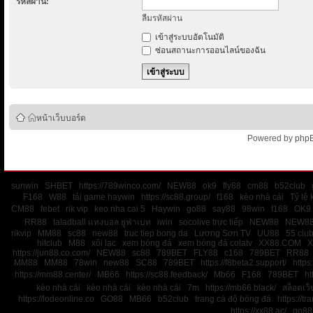
รหัสผ่าน:
ลืมรหัสผ่าน
เข้าสู่ระบบอัตโนมัติ
ซ่อนสถานะการออนไลน์ของฉัน
หน้าเว็บบอร์ด
Powered by
php
sunwin
SHBET
https://789winco.com/
NEW88
ok9
fly88
cm88
b52club
F168
W88
tải game haywin
https://sc88.group/
f168
kèo nhà cái
Tỷ lệ 
CM88
febet
rik vip
keo nha cai 5
Haywin
go88
say88
98win
f168
OK9
RR88
taladball แทงบอล ยูฟ่าเบท
iwin
socolive trực tiếp
NEW88
NEW8
rikvip
MM88
sc88
new88
truc tiep bong da
Lương Sơn TV
UU88
55 clu
hitclub
M88
xôi lạc
xem bóng đá
xem bóng đá colatv
XX88.COM
X
https://jun88.co.com/
NEW88
sc88
789BET
FLY88
c168
789BET
RR88
MM88
MM88
78win
new88
SC88
789BET
https://f8beta2.support/
https:
https://mm88.center/
MB66
https://sc88.feedback/
Mb66
F168
789BET
ht
kèo nhà cái
kèo nhà cái
kèo nhà cái
7m
https://mb66.black/
สล็อตเว
https://lodeonline.co
GO88
MB66
b52club
trang cá độ bóng đá
https://tr
https://xx88.ac/
go88