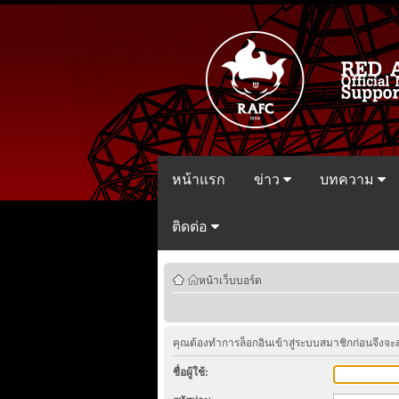
หน้าแรก
ข่าว
บทความ
ติดต่อ
หน้าเว็บบอร์ด
คุณต้องทำการล็อกอินเข้าสู่ระบบสมาชิกก่อนจึงจ
ชื่อผู้ใช้: