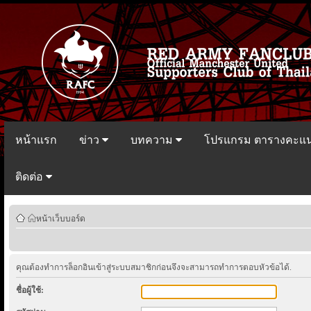
หน้าแรก
ข่าว
บทความ
โปรแกรม ตารางคะแ
ติดต่อ
หน้าเว็บบอร์ด
คุณต้องทำการล็อกอินเข้าสู่ระบบสมาชิกก่อนจึงจะสามารถทำการตอบหัวข้อได้.
ชื่อผู้ใช้: