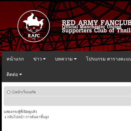
หน้าแรก
ข่าว
บทความ
โปรแกรม ตารางคะแ
ติดต่อ
หน้าเว็บบอร์ด
แสดงกระทู้ที่เปิดดูแล้ว
กลับไปหน้า การค้นหาชั้นสูง