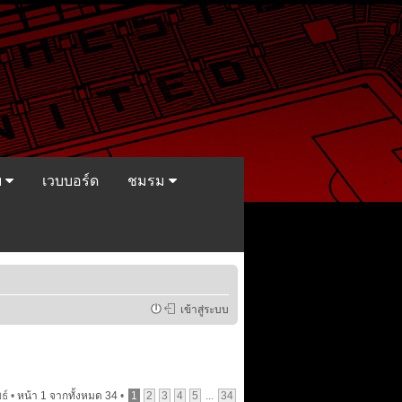
ย
เวบบอร์ด
ชมรม
เข้าสู่ระบบ
ธ์ •
หน้า
1
จากทั้งหมด
34
•
1
2
3
4
5
...
34