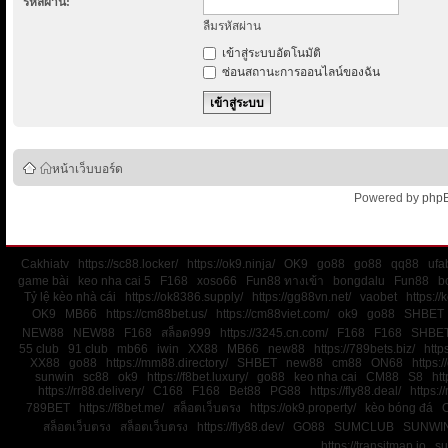
รหัสผ่าน:
ลืมรหัสผ่าน
เข้าสู่ระบบอัตโนมัติ
ซ่อนสถานะการออนไลน์ของฉัน
หน้าเว็บบอร์ด
Powered by
php
Cakhiatv
https://sc88.locker/
https://ok9.ninja/
OK9
go88
go88
qq88
ufa
game bài
keo nha cai 5
F168
xoso66
Fun88 ทางเข้า
bongdalu
Fun88
b
Tỷ lệ kèo nhà cái
https://ok8386.supply/
https://gg88vn.net/
vaobet
https:/
OK9
MB66
https://cm88bet.us/
https://cm88viet.com/
ok9
go88
SHBET
NEW88
NEW88
F168
สล็อต999
https://3245.cn.com/
F168
F168
SHBE
55 club
91 club
mb66
iwin
XX88
MB66
new88
https://789bets.biz/
http
XX88
go88
https://mm88.directory/
SHBET
new88
cm88
ON68
https:
sunwin
sc88
ok9
https://f8bet.luxury/
go88
keo nha cai
CM88
S8
htt
https://rr88.delivery/
C168
F168
Bet88
PG88
https://fly88.deal/
https://
789BET
https://f8bet.me/
สล็อตเว็บตรง
https://ok9.property/
kèo bóng đá
สล็อตเว็บตรง
สล็อตเว็บตรง
https://fly88.dev/
GO88
SUMCLUB
SUNWI
https://transitmap.io
su