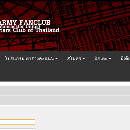
โปรแกรม ตารางคะแนน
สโมสร
นักเตะ
มีเดี