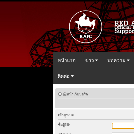
หน้าแรก
ข่าว
บทความ
ติดต่อ
หน้าเว็บบอร์ด
เข้าสู่ระบบ
ชื่อผู้ใช้: