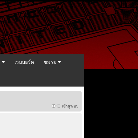
ย
เวบบอร์ด
ชมรม
เข้าสู่ระบบ