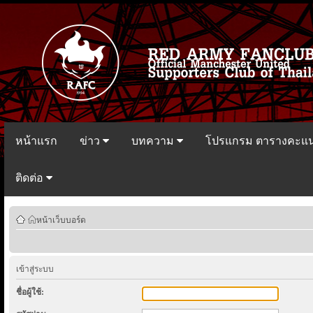
หน้าแรก
ข่าว
บทความ
โปรแกรม ตารางคะแ
ติดต่อ
หน้าเว็บบอร์ด
เข้าสู่ระบบ
ชื่อผู้ใช้: