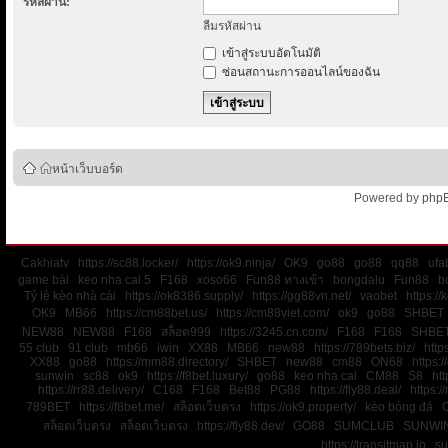
รหัสผ่าน:
ลืมรหัสผ่าน
เข้าสู่ระบบอัตโนมัติ
ซ่อนสถานะการออนไลน์ของฉัน
หน้าเว็บบอร์ด
Powered by
php
Cakhiatv
https://sc88.locker/
https://ok9.ninja/
OK9
go88
go88
qq88
ufa
game bài
keo nha cai 5
F168
xoso66
Fun88 ทางเข้า
bongdalu
Fun88
b
Tỷ lệ kèo nhà cái
https://ok8386.supply/
https://gg88vn.net/
vaobet
https:/
OK9
MB66
https://cm88bet.us/
https://cm88viet.com/
ok9
go88
SHBET
NEW88
NEW88
F168
สล็อต999
https://3245.cn.com/
F168
F168
SHBE
55 club
91 club
mb66
iwin
XX88
MB66
new88
https://789bets.biz/
http
XX88
go88
https://mm88.directory/
SHBET
new88
cm88
ON68
https:
sunwin
sc88
ok9
https://f8bet.luxury/
go88
keo nha cai
CM88
S8
htt
https://rr88.delivery/
C168
F168
Bet88
PG88
https://fly88.deal/
https://
789BET
https://f8bet.me/
สล็อตเว็บตรง
https://ok9.property/
kèo bóng đá
สล็อตเว็บตรง
สล็อตเว็บตรง
https://fly88.dev/
GO88
SUMCLUB
SUNWI
https://transitmap.io
su