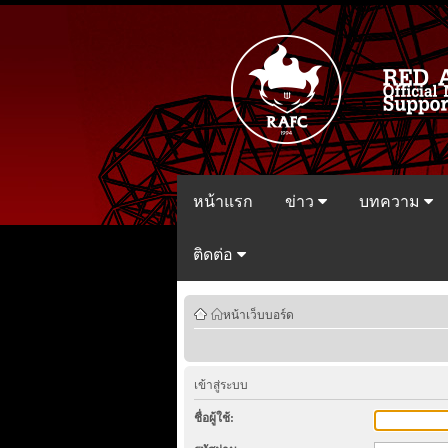
หน้าแรก
ข่าว
บทความ
ติดต่อ
หน้าเว็บบอร์ด
เข้าสู่ระบบ
ชื่อผู้ใช้: