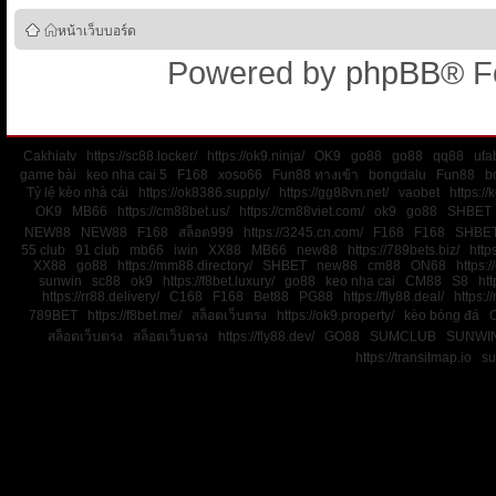
หน้าเว็บบอร์ด
Powered by
phpBB
® F
Cakhiatv
https://sc88.locker/
https://ok9.ninja/
OK9
go88
go88
qq88
ufa
game bài
keo nha cai 5
F168
xoso66
Fun88 ทางเข้า
bongdalu
Fun88
b
Tỷ lệ kèo nhà cái
https://ok8386.supply/
https://gg88vn.net/
vaobet
https:/
OK9
MB66
https://cm88bet.us/
https://cm88viet.com/
ok9
go88
SHBET
NEW88
NEW88
F168
สล็อต999
https://3245.cn.com/
F168
F168
SHBE
55 club
91 club
mb66
iwin
XX88
MB66
new88
https://789bets.biz/
http
XX88
go88
https://mm88.directory/
SHBET
new88
cm88
ON68
https:
sunwin
sc88
ok9
https://f8bet.luxury/
go88
keo nha cai
CM88
S8
htt
https://rr88.delivery/
C168
F168
Bet88
PG88
https://fly88.deal/
https://
789BET
https://f8bet.me/
สล็อตเว็บตรง
https://ok9.property/
kèo bóng đá
สล็อตเว็บตรง
สล็อตเว็บตรง
https://fly88.dev/
GO88
SUMCLUB
SUNWI
https://transitmap.io
su