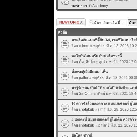
บอร์ดย่อย:
Academy
ตั้งกระทู้ใหม่
หัวข้อ
มาดริดอัดแมนซิตี้ยับ 3-0, เชลซีโดนปารีส
โดย
cdrom
» พฤหัสฯ. มี.ค. 12, 2026 10:
พอใจกันไหมครับ กับฟอร์มช่วงนี้
โดย
ตั้ม_สิบล้อ
» ศุกร์ ก.พ. 24, 2023 17:0
ตั้งกระทู้เผื่อมีคนมาเห็น
โดย
patter
» พฤหัสฯ. มี.ค. 18, 2021 00:0
มารู้จัก+ชมสกิล! "ดิยาลโล่" แข้งป้ายแดง
โดย
Sir-Oh
» อาทิตย์ ม.ค. 03, 2021 18:4
10 ดาวซัลโวตลอดกาล แมนเชสเตอร์ ยูไนเ
โดย
shotakub
» เสาร์ มี.ค. 28, 2020 12:
5 นักเตะที่ แมนเชสเตอร์ ยูไนเต็ด ควรคว้าร
โดย
shotakub
» อาทิตย์ มี.ค. 22, 2020 1
ฮัลโหล ชาวผี