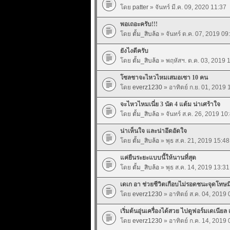
โดย
patter
» จันทร์ มี.ค. 09, 2020 11:37
พอเถอะครับ!!!
โดย
ตั้ม_สิบล้อ
» จันทร์ ต.ค. 07, 2019 09
ยังไงดีครับ
โดย
ตั้ม_สิบล้อ
» พฤหัสฯ. ต.ค. 03, 2019 
โซลชาจะไหวไหมเสมอเซา 10 คน
โดย
everz1230
» อาทิตย์ ก.ย. 01, 2019 
จะไหวไหมเนี่ย 3 นัด 4 แต้ม น่าเศร้าใจ
โดย
ตั้ม_สิบล้อ
» จันทร์ ส.ค. 26, 2019 10
น่าเห็นใจ และน่าอึดอัดใจ
โดย
ตั้ม_สิบล้อ
» พุธ ส.ค. 21, 2019 15:48
แค่ยืนระยะแบบนี้ให้นานที่สุด
โดย
ตั้ม_สิบล้อ
» พุธ ส.ค. 14, 2019 13:31
เดเก อา ช่วยชีวิตเกือบไม่รอดชนะจุดโทษม
โดย
everz1230
» อาทิตย์ ส.ค. 04, 2019 
เริ่มต้นอุ่นเครื่องได้สวย ไปดูฟอร์มเดเนียล
โดย
everz1230
» อาทิตย์ ก.ค. 14, 2019 