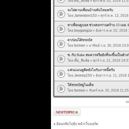
โดย
ตั้ม_สิบล้อ
» ศุกร์ พ.ย. 02, 2018 11:5
จะไล่ตามเพื่อนบ้านทันไหมครับ
โดย
Jamesbon153
» ศุกร์ ต.ค. 12, 2018
หาเพื่อนดูบอล ช่วงสงกรานคร้าบ 13 เมย. 
โดย
boygangza
» อังคาร ต.ค. 02, 2018 
ลาก่อนโค้ชรถบัส
โดย
formen
» อาทิตย์ ก.ย. 30, 2018 23:
ช. กับ Dalot สมควรหรือยังที่จะขึ้นเป็นตัวจร
โดย
ตั้ม_สิบล้อ
» ศุกร์ ก.ย. 21, 2018 19:3
แฟนแมนยูคิดยังไงกับภาพนี้ครับ
โดย
Jeremy153
» อังคาร ก.ย. 11, 2018 
โค้ชรถบัสยูไนเต็ท
โดย
formen
» จันทร์ ส.ค. 20, 2018 21:25
แ
ตั้งกระทู้ใหม่
ย้อนกลับไปยัง หน้าเว็บบอร์ด