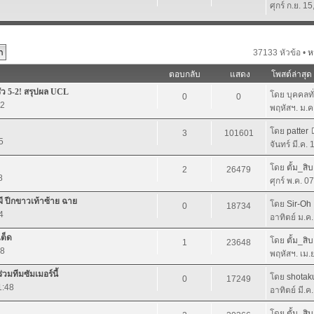
ศุกร์ ก.ย. 1
37133 หัวข้อ •
ห
ตอบกลับ
แสดง
โพสต์ล่าสุด
รัว 5-2! สรุปผล UCL
โดย บุคคลท
0
0
22
พฤหัสฯ. ม.ค
โดย
patter
3
101601
5
จันทร์ มี.ค.
โดย
ตั้ม_สิบ
2
26479
8
ศุกร์ พ.ค. 0
ผี ปีกขาวเท้าซ้าย ฉาย
โดย
Sir-Oh
0
18734
4
อาทิตย์ ม.ค
ต็ด
โดย
ตั้ม_สิบ
1
23648
58
พฤหัสฯ. เม.
่วมทีมซัมเมอร์นี้
โดย
shotak
0
17249
1:48
อาทิตย์ มี.ค
โดย
ตั้ม_สิบ