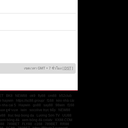
เขตเวลา GMT + 7 ชั่วโมง [
DST
]
ET
BK8
NEW88
ok9
fly88
cm88
b52club
e haywin
https://sc88.group/
f168
kèo nhà cái
 nha cai 5
Haywin
go88
say88
98win
f168
บอล ยูฟ่าเบท
iwin
socolive trực tiếp
NEW88
w88
truc tiep bong da
Lương Sơn TV
UU88
xem bóng đá
xem bóng đá colatv
XX88.COM
c88
789BET
FLY88
c168
789BET
RR88