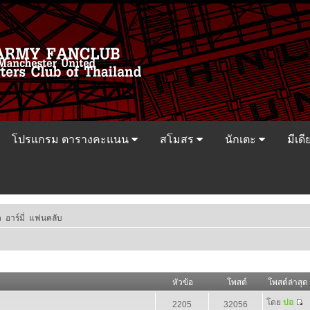
โปรแกรม ตารางคะแนน
สโมสร
นักเตะ
มีเดี
ด อาร์มี่ แฟนคลับ
หัวข้อ
โพสต์
โพสต์ล่าสุด
โดย
ปอ
2205
32056