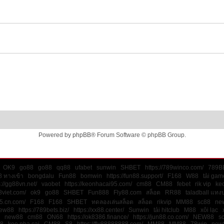
Powered by
phpBB
® Forum Software © phpBB Group.
OK9
go88
go88
qq88
ufabet
sunwin
SHBET
https://789winco.com/
789B
 ทางเข้า
bongdalu
Fun88
bomwin
https://fun88.support/
F168
W88
tải gam
s://gg88vn.net/
vaobet
https://keonhacai95.com/
cm88
CM88
febet
rik vip
keo
8viet.com/
ok9
go88
SHBET
Fun888
Fly88.com
สล็อต
RR88
taladball แทง
45.cn.com/
F168
F168
SHBET
ทดลองเล่นสล็อต
สล็อต
rikvip
MM88
sc88
ne
ew88
https://789bets.biz/
https://xx88.center/
Sunwin
tải hitclub
M88
xôi lạc
new88
cm88
ON68
https://ok8386.finance/
https://jun88.co.com/
NEW88
s