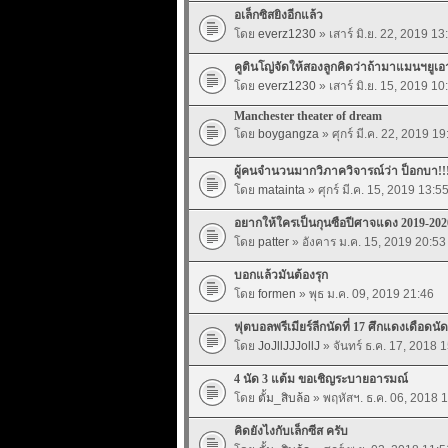
อเล็กซิสยิงอีกแล้ว
โดย
everz1230
» เสาร์ มิ.ย. 22, 2019 13
คูตินโญ่จัดให้สองลูกคิดว่าถ้ามาแมนฯยูเ
โดย
everz1230
» เสาร์ มิ.ย. 15, 2019 10
Manchester theater of dream
โดย
boygangza
» ศุกร์ มี.ค. 22, 2019 19
ผู้คนจำนวนมากวิภาควิจารณ์ว่า ป็อกบา!!
โดย
matainta
» ศุกร์ มี.ค. 15, 2019 13:5
อยากให้ใครเป็นกุนซือปีศาจแดง 2019-202
โดย
patter
» อังคาร ม.ค. 15, 2019 20:53
บอกแล้วมันต้องรุก
โดย
formen
» พุธ ม.ค. 09, 2019 21:46
ฟุตบอลพรีเมียร์ลีกนัดที่ 17 ศึกแดงเดือด
โดย
JoJllJJJollJ
» จันทร์ ธ.ค. 17, 2018 
4 นัด 3 แต้ม ขอเชิญระบายอารมณ์
โดย
ตั้ม_สิบล้อ
» พฤหัสฯ. ธ.ค. 06, 2018 
คิดยังไงกับเล็กซีส ครับ