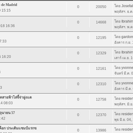
o de Madrid
โดย
Josefa
0
20050
0 15:15
พฤหัสฯ. ธ.ค
โดย
Ibrahi
0
14668
018 16:36
พฤหัสฯ. พ.ค
โดย
gardor
0
12195
7:33
อังคาร ก.ย.
โดย
Ibrahi
0
12329
6 16:20
เสาร์ เม.ย. 
โดย
yvonn
0
12161
8
จันทร์ มี.ค.
โดย
yvonn
0
12310
23
อังคาร มี.ค
สายฟ้าไล่จี้จ่าฝูงแต
โดย
residen
0
12758
14 08:03
พฤหัสฯ. มิ.
ิถุนายน 57
โดย
residen
0
12370
5:42
พุธ มิ.ย. 04
งค็อก ประเดิมแชมป์แรกข
โดย
residen
0
13986