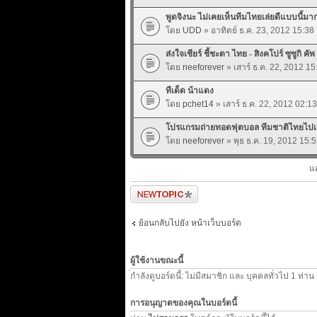
พูดจิงนะ ไม่เคยเห็นทีมไทยเล่ยดีแบบนี้มา
โดย
UDD
» อาทิตย์ ธ.ค. 23, 2012 15:38
ส่งใจเชียร์ ชี้ชะตา ไทย - สิงคโปร์ ซูซูกิ คัพ
โดย
neeforever
» เสาร์ ธ.ค. 22, 2012 15
ทีเด็ด น้าแดง
โดย
pchet14
» เสาร์ ธ.ค. 22, 2012 02:13
โปรแกรมถ่ายทอดฟุตบอล ทีมชาติไทยไปเยือน
โดย
neeforever
» พุธ ธ.ค. 19, 2012 15:
แ
ตั้งกระทู้ใหม่
ย้อนกลับไปยัง หน้าเว็บบอร์ด
ผู้ใช้งานขณะนี้
่กำลังดูบอร์ดนี้: ไม่มีสมาชิก และ บุคคลทั่วไป 1 ท่าน
การอนุญาตของคุณในบอร์ดนี้