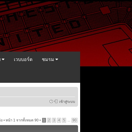
ย
เวบบอร์ด
ชมรม
เข้าสู่ระบบ
้อ •
หน้า
1
จากทั้งหมด
90
•
1
2
3
4
5
...
90