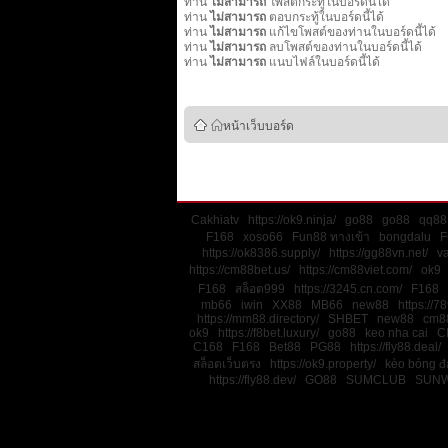
ท่าน
ไม่สามารถ
โพสต์กระทู้ในบอร์ดนี้ได้
ท่าน
ไม่สามารถ
ตอบกระทู้ในบอร์ดนี้ได้
ท่าน
ไม่สามารถ
แก้ไขโพสต์ของท่านในบอร์ดนี้ได้
ท่าน
ไม่สามารถ
ลบโพสต์ของท่านในบอร์ดนี้ได้
ท่าน
ไม่สามารถ
แนบไฟล์ในบอร์ดนี้ได้
หน้าเว็บบอร์ด
Cakhiatv
https://ok9.ninja/
go88
go88
qq88
F168
xoso66
Fun88 ทางเข้า
bongdalu
F
https://ok8386.supply/
https://gg88vn.net/
v
https://cm88bet.us/
https://cm88viet.com/
ok9
F168
สล็อต999
https://3245.cn.com/
F168
mb66
iwin
XX88
MB66
new88
https://78
https://mm88.directory/
SHBET
new88
cm8
ok9
https://f8bet.luxury/
go88
keo nha cai
C
C168
F168
Bet88
PG88
https://fly88.deal/
สล็อตเว็บตรง
https://ok9.property/
kèo bóng đ
https://fly88.dev/
GO88
SUMCLUB
SUNW