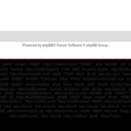
Powered by
phpBB
® Forum Software © phpBB Group.
ufabet
sunwin
SHBET
https://789winco.com/
789BET
BK8
NEW88
ok9
f
un88
bomwin
https://fun88.support/
F168
W88
tải game haywin
https://sc88.
aobet
https://keonhacai95.com/
cm88
CM88
febet
rik vip
keo nha cai 5
Hayw
go88
SHBET
Fun888
Fly88.com
สล็อต
RR88
taladball แทงบอล ยูฟ่าเบท
iwi
F168
SHBET
ทดลองเล่นสล็อต
สล็อต
rikvip
MM88
sc88
new88
truc tiep bo
9bets.biz/
https://xx88.center/
Sunwin
tải hitclub
M88
xôi lạc
xem bóng đá
x
8
ON68
https://ok8386.finance/
https://jun88.co.com/
NEW88
sc88
789BET
M88
S8
https://fly88888888.com/
MM88
MM88
78win
new88
SC88
789BE
https://rr88.cz/
https://xx88k1.com/
https://mm88.center/
MB66
https://sc88.feed
á
OK9
kèo nhà cái
nhà cái uy tín
kèo nhà cái
kèo nhà cái
kèo nhà cái
7m
h
IN
https://keobongda2.vip
https://lodeonline.co
GO88
MB66
b52club
trang 
https://sc88.locker/
OK9
hitclub
https://xx88.ac/
go88
สล็อตเว็บตรง