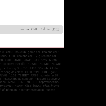
เขตเวลา GMT + 7 ชั่วโมง [
DST
]
ly88
cm88
b52club
game bài
keo nha cai 5
group/
f168
kèo nhà cái
Tỷ lệ kèo nhà cái
in
go88
say88
98win
f168
OK9
MB66
n
socolive trực tiếp
NEW88
NEW88
NEW88
ng da
Lương Sơn TV
UU88
55 club
91 club
em bóng đá colatv
XX88.COM
XX88
go88
FLY88
c168
789BET
RR88
sunwin
sc88
T
https://f8beta2.support/
https://rr88.delivery/
back/
Mb66
F168
789BET
https://f8bet.me/
ttps://mb66.black/
สล็อตเว็บตรง
สล็อตเว็บตรง
cá độ bóng đá
https://transitmap.io
sunwin