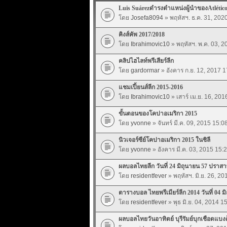
Luis Suárezดำรงตำแหน่งผู้นำของAtlétic
โดย
Josefa8094
» พฤหัสฯ. ธ.ค. 31, 202
คิงส์คัพ 2017/2018
โดย
Ibrahimovic10
» พฤหัสฯ. พ.ค. 03, 2
คลิปไฮไลท์พรีเสียร์ลีก
โดย
gardormar
» อังคาร ก.ย. 12, 2017 1
แชมเปี้ยนส์ลีก 2015-2016
โดย
Ibrahimovic10
» เสาร์ เม.ย. 16, 201
ขั้นตอนของโคปาอเมริกา 2015
โดย
yvonne
» จันทร์ มี.ค. 09, 2015 15:0
นิวเจอร์ซีย์โคปาอเมริกา 2015 ในชิลี
โดย
yvonne
» อังคาร มี.ค. 03, 2015 15:
ผลบอลไทยลีก วันที่ 24 มิถุนายน 57 ปราสาท
โดย
residentfever
» พฤหัสฯ. มิ.ย. 26, 20
ตารางบอล ไทยพรีเมียร์ลีก 2014 วันที่ 04 ม
โดย
residentfever
» พุธ มิ.ย. 04, 2014 1
ผลบอลไทยวันอาทิตย์ บุรีรัมย์บุกเชือดแบ