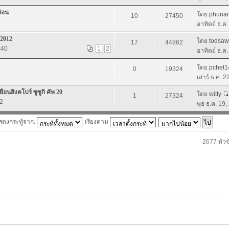
ก่อน
โดย
phuna
10
27450
อาทิตย์ ธ.ค
 2012
โดย
todsaw
17
44862
:40
1
2
อาทิตย์ ธ.ค
โดย
pchet1
0
19324
เสาร์ ธ.ค. 
สิงคโปร์ ซูซูกิ คัพ 20
โดย
witty
1
27324
52
พุธ ธ.ค. 19
สดงกระทู้จาก:
เรียงตาม
2677 หัวข