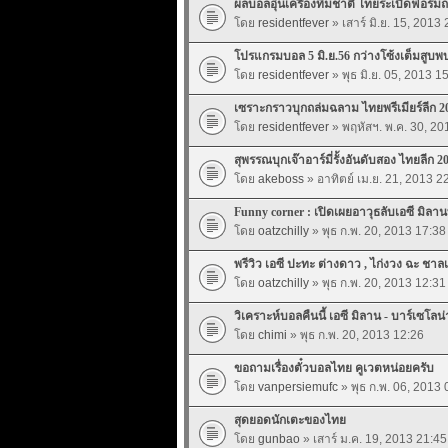
ผลบอลอุ่นเครื่องทีมชาติ ไทยระเบิดฟอร์มถล่
โดย
residentfever
» เสาร์ มิ.ย. 15, 2013
โปรแกรมบอล 5 มิ.ย.56 กว่างโซ้งเต็มสู
โดย
residentfever
» พุธ มิ.ย. 05, 2013 1
เซราะกราวบุกถล่มฉลาม ไทยพรีเมียร์ลีก 
โดย
residentfever
» พฤหัสฯ. พ.ค. 30, 20
สุพรรณบุกเจ๊าอาร์มี่รั้งอันดับสอง ไทยลีก 
โดย
akeboss
» อาทิตย์ เม.ย. 21, 2013 2
Funny corner : เปิดเผยอาวุธลับเอซี มิลาน
โดย
oatzchilly
» พุธ ก.พ. 20, 2013 17:38
พรีวิว เอซี ปะทะ ต่างดาว , ไก่งวง ฉะ ชาลเ
โดย
oatzchilly
» พุธ ก.พ. 20, 2013 12:31
วิเคราะห์บอลคืนนี้ เอซี มิลาน - บาร์เซโลน่
โดย
chimi
» พุธ ก.พ. 20, 2013 12:26
ขอถามเรื่องตั๋วบอลไทย คูเวตหน่อยครับ
โดย
vanpersiemufc
» พุธ ก.พ. 06, 2013 
สุดยอดนักเตะของไทย
โดย
gunbao
» เสาร์ ม.ค. 19, 2013 21:45