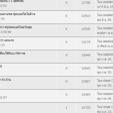
มจีน 5-1 อดิศักดิ์เ
โดย
residen
0
12798
 22:52
เสาร์ มิ.ย. 
บพบฉลามชล ฟุตบอลโตโยต้าล
โดย
residen
0
12810
5:55
พุธ มิ.ย. 05
2013 สรุปผลบอลไทยวันพุธ
โดย
residen
0
12530
13 00:48
พฤหัสฯ. พ.ค
2013 เลกแรก
โดย
akebo
0
13179
2:25
อาทิตย์ เม.
ที่จะใช้กับบาร์ซ่าฯค
โดย
oatzchi
0
13048
พุธ ก.พ. 20
ก้
โดย
oatzchi
0
12645
พุธ ก.พ. 20
า 02.45น.
โดย
chimi
0
12967
พุธ ก.พ. 20
โดย
vanper
0
13493
01:07
พุธ ก.พ. 06
โดย
cmyk
1
14733
พุธ ม.ค. 23