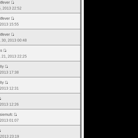
tfever
15, 2013 22:52
tfever
, 2013 15:55
tfever
. 30, 2013 00:48
ss
ย. 21, 2013 22:25
lly
, 2013 17:38
lly
, 2013 12:31
, 2013 12:26
siemufc
, 2013 01:07
, 2013 23:19