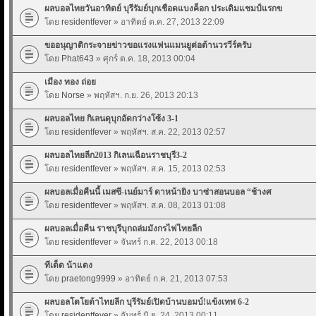
ผลบอลไทยวันอาทิตย์ บุรีรัมย์บุกเชือดแบงค็อก ประเดิมแชมป์แรกข
โดย
residentfever
» อาทิตย์ ต.ค. 27, 2013 22:09
ขออนุญาติกระจายข่าวขอแรงแฟนแมนยูต่อต้านวรวีร์ครับ
โดย
Phat643
» ศุกร์ ต.ค. 18, 2013 00:04
เมือง ทอง ถ่อย
โดย
Norse
» พฤหัสฯ. ก.ย. 26, 2013 20:13
ผลบอลไทย กิเลนดุบุกอัดกว่างโซ้ง 3-1
โดย
residentfever
» พฤหัสฯ. ส.ค. 22, 2013 02:57
ผลบอลไทยลีก2013 กิเลนเฉือนราชบุรี3-2
โดย
residentfever
» พฤหัสฯ. ส.ค. 15, 2013 02:53
ผลบอลเมื่อคืนนี้ เมสซี-เนย์มาร์ ดาหน้ายิง บาซ่าสอนบอล “ช้างศ
โดย
residentfever
» พฤหัสฯ. ส.ค. 08, 2013 01:08
ผลบอลเมื่อคืน ราชบุรีบุกถล่มมังกรไฟไทยลีก
โดย
residentfever
» จันทร์ ก.ค. 22, 2013 00:18
ทีเด็ด น้าแดง
โดย
praetong9999
» อาทิตย์ ก.ค. 21, 2013 07:53
ผลบอลโตโยต้าไทยลีก บุรีรัมย์เปิดบ้านบอมบ์!แข้งเทพ 6-2
โดย
residentfever
» จันทร์ มิ.ย. 24, 2013 00:11