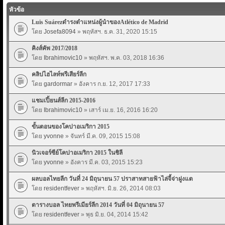
หัวข้อ
Luis Suárezดำรงตำแหน่งผู้นำของAtlético de Madrid
โดย
Josefa8094
» พฤหัสฯ. ธ.ค. 31, 2020 15:15
คิงส์คัพ 2017/2018
โดย
Ibrahimovic10
» พฤหัสฯ. พ.ค. 03, 2018 16:36
คลิปไฮไลท์พรีเสียร์ลีก
โดย
gardormar
» อังคาร ก.ย. 12, 2017 17:33
แชมเปี้ยนส์ลีก 2015-2016
โดย
Ibrahimovic10
» เสาร์ เม.ย. 16, 2016 16:20
ขั้นตอนของโคปาอเมริกา 2015
โดย
yvonne
» จันทร์ มี.ค. 09, 2015 15:08
นิวเจอร์ซีย์โคปาอเมริกา 2015 ในชิลี
โดย
yvonne
» อังคาร มี.ค. 03, 2015 15:23
ผลบอลไทยลีก วันที่ 24 มิถุนายน 57 ปราสาทสายฟ้าไล่จี้จ่าฝูงแต
โดย
residentfever
» พฤหัสฯ. มิ.ย. 26, 2014 08:03
ตารางบอล ไทยพรีเมียร์ลีก 2014 วันที่ 04 มิถุนายน 57
โดย
residentfever
» พุธ มิ.ย. 04, 2014 15:42