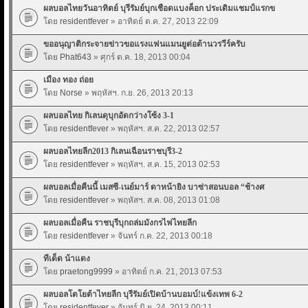
ผลบอลไทยวันอาทิตย์ บุรีรัมย์บุกเชือดแบงค็อก ประเดิมแชมป์แรกข
โดย
residentfever
» อาทิตย์ ต.ค. 27, 2013 22:09
ขออนุญาติกระจายข่าวขอแรงแฟนแมนยูต่อต้านวรวีร์ครับ
โดย
Phat643
» ศุกร์ ต.ค. 18, 2013 00:04
เมือง ทอง ถ่อย
โดย
Norse
» พฤหัสฯ. ก.ย. 26, 2013 20:13
ผลบอลไทย กิเลนดุบุกอัดกว่างโซ้ง 3-1
โดย
residentfever
» พฤหัสฯ. ส.ค. 22, 2013 02:57
ผลบอลไทยลีก2013 กิเลนเฉือนราชบุรี3-2
โดย
residentfever
» พฤหัสฯ. ส.ค. 15, 2013 02:53
ผลบอลเมื่อคืนนี้ เมสซี-เนย์มาร์ ดาหน้ายิง บาซ่าสอนบอล “ช้างศ
โดย
residentfever
» พฤหัสฯ. ส.ค. 08, 2013 01:08
ผลบอลเมื่อคืน ราชบุรีบุกถล่มมังกรไฟไทยลีก
โดย
residentfever
» จันทร์ ก.ค. 22, 2013 00:18
ทีเด็ด น้าแดง
โดย
praetong9999
» อาทิตย์ ก.ค. 21, 2013 07:53
ผลบอลโตโยต้าไทยลีก บุรีรัมย์เปิดบ้านบอมบ์!แข้งเทพ 6-2
โดย
residentfever
» จันทร์ มิ.ย. 24, 2013 00:11