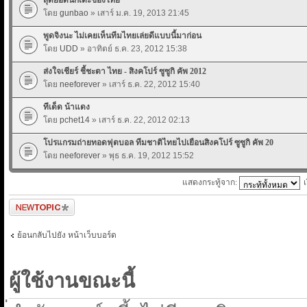
โดย
gunbao
» เสาร์ ม.ค. 19, 2013 21:45
พูดจิงนะ ไม่เคยเห็นทีมไทยเล่ยดีแบบนี้มาก่อน
โดย
UDD
» อาทิตย์ ธ.ค. 23, 2012 15:38
ส่งใจเชียร์ ชี้ชะตา ไทย - สิงคโปร์ ซูซูกิ คัพ 2012
โดย
neeforever
» เสาร์ ธ.ค. 22, 2012 15:40
ทีเด็ด น้าแดง
โดย
pchet14
» เสาร์ ธ.ค. 22, 2012 02:13
โปรแกรมถ่ายทอดฟุตบอล ทีมชาติไทยไปเยือนสิงคโปร์ ซูซูกิ คัพ 20
โดย
neeforever
» พุธ ธ.ค. 19, 2012 15:52
แสดงกระทู้จาก:
ตั้งกระทู้ใหม่
ย้อนกลับไปยัง หน้าเว็บบอร์ด
ผู้ใช้งานขณะนี้