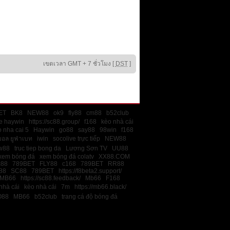
เขตเวลา GMT + 7 ชั่วโมง [
DST
]
ET
BK8
NEW88
ok9
fly88
cm88
b52club
e haywin
https://sc88.group/
f168
kèo nhà cái
 nha cai 5
Haywin
go88
say88
98win
f168
บอล ยูฟ่าเบท
iwin
socolive trực tiếp
NEW88
w88
truc tiep bong da
Lương Sơn TV
UU88
xem bóng đá
xem bóng đá colatv
XX88.COM
c88
789BET
FLY88
c168
789BET
RR88
88
SC88
789BET
https://f8beta2.support/
MB66
https://sc88.feedback/
Mb66
F168
nhà cái
kèo nhà cái
7m
https://mb66.black/
O88
MB66
b52club
trang cá độ bóng đá