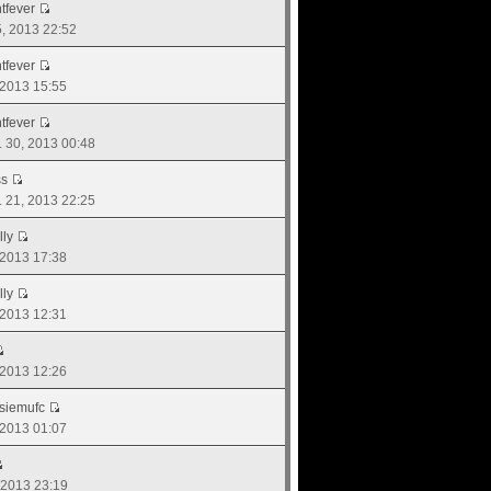
tfever
15, 2013 22:52
tfever
, 2013 15:55
tfever
. 30, 2013 00:48
ss
ย. 21, 2013 22:25
lly
, 2013 17:38
lly
, 2013 12:31
, 2013 12:26
siemufc
, 2013 01:07
, 2013 23:19