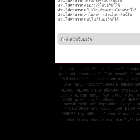
ท่าน
ไม่สามารถ
โพสต์กระทู้ในบอร์ดนี้ได้
ท่าน
ไม่สามารถ
ตอบกระทู้ในบอร์ดนี้ได้
ท่าน
ไม่สามารถ
แก้ไขโพสต์ของท่านในบอร์ดนี้ได้
ท่าน
ไม่สามารถ
ลบโพสต์ของท่านในบอร์ดนี้ได้
ท่าน
ไม่สามารถ
แนบไฟล์ในบอร์ดนี้ได้
หน้าเว็บบอร์ด
Cakhiatv
https://sc88.locker/
https://ok9.ninja/
game bài
keo nha cai 5
F168
xoso66
Fun88
Tỷ lệ kèo nhà cái
https://ok8386.supply/
http
OK9
MB66
https://cm88bet.us/
https://cm8
NEW88
NEW88
F168
สล็อต999
https://32
55 club
91 club
mb66
iwin
XX88
MB66
n
XX88
go88
https://mm88.directory/
SHBET
sunwin
sc88
ok9
https://f8bet.luxury/
go8
https://rr88.delivery/
C168
F168
Bet88
789BET
https://f8bet.me/
สล็อตเว็บตรง
https
สล็อตเว็บตรง
สล็อตเว็บตรง
https://fly88.de