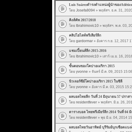
Luis Suárezดำรงตำแหน่งผู้นำของAtlétic
โดย
Josefa8094
» พฤหัสฯ. ธ.ค. 31, 202
คิงส์คัพ 2017/2018
โดย
Ibrahimovic10
» พฤหัสฯ. พ.ค. 03, 2
คลิปไฮไลท์พรีเสียร์ลีก
โดย
gardormar
» อังคาร ก.ย. 12, 2017 1
แชมเปี้ยนส์ลีก 2015-2016
โดย
Ibrahimovic10
» เสาร์ เม.ย. 16, 201
ขั้นตอนของโคปาอเมริกา 2015
โดย
yvonne
» จันทร์ มี.ค. 09, 2015 15:0
นิวเจอร์ซีย์โคปาอเมริกา 2015 ในชิลี
โดย
yvonne
» อังคาร มี.ค. 03, 2015 15:
ผลบอลไทยลีก วันที่ 24 มิถุนายน 57 ปราสาท
โดย
residentfever
» พฤหัสฯ. มิ.ย. 26, 20
ตารางบอล ไทยพรีเมียร์ลีก 2014 วันที่ 04 ม
โดย
residentfever
» พุธ มิ.ย. 04, 2014 1
ผลบอลไทยวันอาทิตย์ บุรีรัมย์บุกเชือดแบ