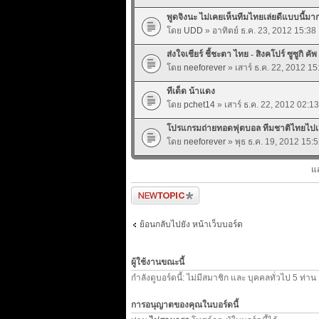
พูดจิงนะ ไม่เคยเห็นทีมไทยเล่ยดีแบบนี้มา
โดย
UDD
» อาทิตย์ ธ.ค. 23, 2012 15:38
ส่งใจเชียร์ ชี้ชะตา ไทย - สิงคโปร์ ซูซูกิ คัพ
โดย
neeforever
» เสาร์ ธ.ค. 22, 2012 15
ทีเด็ด น้าแดง
โดย
pchet14
» เสาร์ ธ.ค. 22, 2012 02:13
โปรแกรมถ่ายทอดฟุตบอล ทีมชาติไทยไปเยือน
โดย
neeforever
» พุธ ธ.ค. 19, 2012 15:
แ
ตั้งกระทู้ใหม่
ย้อนกลับไปยัง หน้าเว็บบอร์ด
ผู้ใช้งานขณะนี้
กำลังดูบอร์ดนี้: ไม่มีสมาชิก และ บุคคลทั่วไป 5 ท่าน
การอนุญาตของคุณในบอร์ดนี้