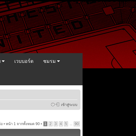
ย
เวบบอร์ด
ชมรม
เข้าสู่ระบบ
้อ •
หน้า
1
จากทั้งหมด
90
•
1
2
3
4
5
...
90