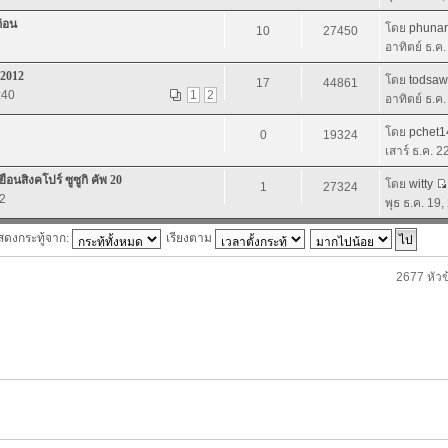
ก่อน
โดย
phuna
10
27450
อาทิตย์ ธ.ค
 2012
โดย
todsaw
17
44861
:40
1
2
อาทิตย์ ธ.ค
โดย
pchet1
0
19324
เสาร์ ธ.ค. 
สิงคโปร์ ซูซูกิ คัพ 20
โดย
witty
1
27324
52
พุธ ธ.ค. 19
สดงกระทู้จาก:
เรียงตาม
2677 หัวข