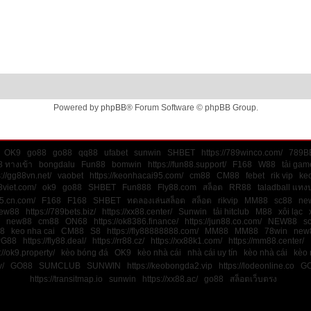
Powered by
phpBB
® Forum Software © phpBB Group.
OK9
go88
go88
qq88
ufabet
sunwin
SHBET
https://789winco.com/
789B
 ทางเข้า
bongdalu
Fun88
bomwin
https://fun88.support/
F168
W88
tải gam
s://gg88vn.net/
vaobet
https://keonhacai95.com/
cm88
CM88
febet
rik vip
keo
8viet.com/
ok9
go88
SHBET
Fun888
Fly88.com
สล็อต
RR88
taladball แทง
45.cn.com/
F168
F168
SHBET
ทดลองเล่นสล็อต
สล็อต
rikvip
MM88
sc88
ne
ew88
https://789bets.biz/
https://xx88.center/
Sunwin
tải hitclub
M88
xôi lạc
new88
cm88
ON68
https://ok8386.finance/
https://jun88.co.com/
NEW88
s
8
keo nha cai
CM88
S8
https://fly88888888.com/
MM88
MM88
78win
new
PG88
https://fly88.deal/
https://rr88.cz/
https://xx88k1.com/
https://mm88.center/
://ok9.property/
kèo bóng đá
OK9
kèo nhà cái
nhà cái uy tín
kèo nhà cái
kèo 
v/
GO88
SUMCLUB
SUNWIN
https://keobongda2.vip
https://lodeonline.co
G
https://transitmap.io
sunwin
https://xx88.ac/
go88
สล็อตเว็บตรง