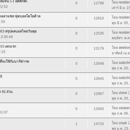
มจีน 5-1 อดิศักดิ์เ
โดย
residen
0
12798
 22:52
เสาร์ มิ.ย. 
บพบฉลามชล ฟุตบอลโตโยต้าล
โดย
residen
0
12810
5:55
พุธ มิ.ย. 05
2013 สรุปผลบอลไทยวันพุธ
โดย
residen
0
12530
13 00:48
พฤหัสฯ. พ.ค
2013 เลกแรก
โดย
akebo
0
13179
2:25
อาทิตย์ เม.
ที่จะใช้กับบาร์ซ่าฯค
โดย
oatzchi
0
13048
พุธ ก.พ. 20
ก้
โดย
oatzchi
0
12645
พุธ ก.พ. 20
า 02.45น.
โดย
chimi
0
12967
พุธ ก.พ. 20
โดย
vanper
0
13493
01:07
พุธ ก.พ. 06
โดย
cmyk
1
14733
พุธ ม.ค. 23