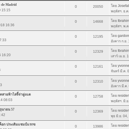
o de Madrid
โดย
Josefa
0
20050
0 15:15
พฤหัสฯ. ธ.ค
โดย
Ibrahi
0
14668
018 16:36
พฤหัสฯ. พ.ค
โดย
gardor
0
12195
7:33
อังคาร ก.ย.
โดย
Ibrahi
0
12329
6 16:20
เสาร์ เม.ย. 
โดย
yvonn
0
12161
8
จันทร์ มี.ค.
โดย
yvonn
0
12310
23
อังคาร มี.ค
สายฟ้าไล่จี้จ่าฝูงแต
โดย
residen
0
12758
14 08:03
พฤหัสฯ. มิ.
ิถุนายน 57
โดย
residen
0
12369
5:42
พุธ มิ.ย. 04
งค็อก ประเดิมแชมป์แรกข
โดย
residen
0
13986