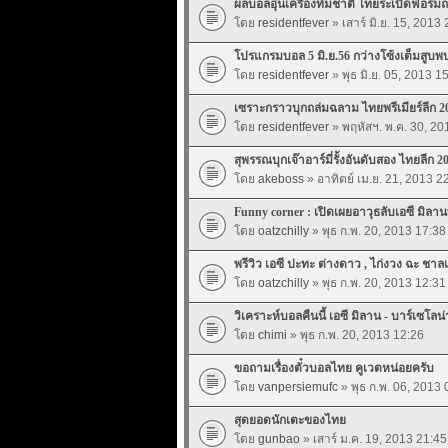
ผลบอลอุ่นเครื่องทีมชาติ ไทยระเบิดฟอร์มถล่
โดย
residentfever
» เสาร์ มิ.ย. 15, 2013
โปรแกรมบอล 5 มิ.ย.56 กว่างโซ้งเต็มสู
โดย
residentfever
» พุธ มิ.ย. 05, 2013 1
เซราะกราวบุกถล่มฉลาม ไทยพรีเมียร์ลีก 
โดย
residentfever
» พฤหัสฯ. พ.ค. 30, 20
สุพรรณบุกเจ๊าอาร์มี่รั้งอันดับสอง ไทยลีก 
โดย
akeboss
» อาทิตย์ เม.ย. 21, 2013 2
Funny corner : เปิดเผยอาวุธลับเอซี มิลาน
โดย
oatzchilly
» พุธ ก.พ. 20, 2013 17:38
พรีวิว เอซี ปะทะ ต่างดาว , ไก่งวง ฉะ ชาลเ
โดย
oatzchilly
» พุธ ก.พ. 20, 2013 12:31
วิเคราะห์บอลคืนนี้ เอซี มิลาน - บาร์เซโลน่
โดย
chimi
» พุธ ก.พ. 20, 2013 12:26
ขอถามเรื่องตั๋วบอลไทย คูเวตหน่อยครับ
โดย
vanpersiemufc
» พุธ ก.พ. 06, 2013 
สุดยอดนักเตะของไทย
โดย
gunbao
» เสาร์ ม.ค. 19, 2013 21:45