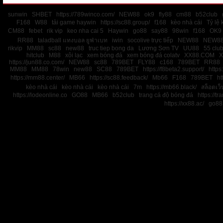
sunwin
SHBET
https://789winco.com/
NEW88
ok9
fly88
cm88
b52club
F168
W88
tải game haywin
https://sc88.group/
f168
kèo nhà cái
Tỷ lệ 
CM88
febet
rik vip
keo nha cai 5
Haywin
go88
say88
98win
f168
OK9
RR88
taladball แทงบอล ยูฟ่าเบท
iwin
socolive trực tiếp
NEW88
NEW8
rikvip
MM88
sc88
new88
truc tiep bong da
Lương Sơn TV
UU88
55 clu
hitclub
M88
xôi lạc
xem bóng đá
xem bóng đá colatv
XX88.COM
X
https://jun88.co.com/
NEW88
sc88
789BET
FLY88
c168
789BET
RR88
MM88
MM88
78win
new88
SC88
789BET
https://f8beta2.support/
https:
https://mm88.center/
MB66
https://sc88.feedback/
Mb66
F168
789BET
ht
kèo nhà cái
kèo nhà cái
kèo nhà cái
7m
https://mb66.black/
สล็อตเว
https://lodeonline.co
GO88
MB66
b52club
trang cá độ bóng đá
https://tr
https://xx88.ac/
go88