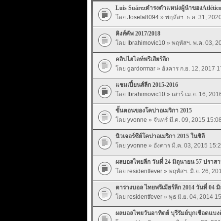
Luis Suárezดำรงตำแหน่งผู้นำของAtlétic
โดย
Josefa8094
» พฤหัสฯ. ธ.ค. 31, 202
คิงส์คัพ 2017/2018
โดย
Ibrahimovic10
» พฤหัสฯ. พ.ค. 03, 2
คลิปไฮไลท์พรีเสียร์ลีก
โดย
gardormar
» อังคาร ก.ย. 12, 2017 1
แชมเปี้ยนส์ลีก 2015-2016
โดย
Ibrahimovic10
» เสาร์ เม.ย. 16, 201
ขั้นตอนของโคปาอเมริกา 2015
โดย
yvonne
» จันทร์ มี.ค. 09, 2015 15:0
นิวเจอร์ซีย์โคปาอเมริกา 2015 ในชิลี
โดย
yvonne
» อังคาร มี.ค. 03, 2015 15:
ผลบอลไทยลีก วันที่ 24 มิถุนายน 57 ปราสาท
โดย
residentfever
» พฤหัสฯ. มิ.ย. 26, 20
ตารางบอล ไทยพรีเมียร์ลีก 2014 วันที่ 04 ม
โดย
residentfever
» พุธ มิ.ย. 04, 2014 1
ผลบอลไทยวันอาทิตย์ บุรีรัมย์บุกเชือดแบ