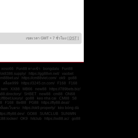
เขตเวลา GMT + 7 ชั่วโมง [
DST
]
xoso66
Fun88 ทางเข้า
bongdalu
Fun88
//ok8386.supply/
https://gg88vn.net/
vaobet
/cm88bet.us/
https://cm88viet.com/
ok9
go88
8
สล็อต999
https://3245.cn.com/
F168
F168
iwin
XX88
MB66
new88
https://789bets.biz/
m88.directory/
SHBET
new88
cm88
ON68
://f8bet.luxury/
go88
keo nha cai
CM88
S8
8
F168
Bet88
PG88
https://fly88.deal/
สล็อตเว็บตรง
https://ok9.property/
kèo bóng đá
ttps://fly88.dev/
GO88
SUMCLUB
SUNWIN
sc88.locker/
OK9
hitclub
https://xx88.ac/
go88