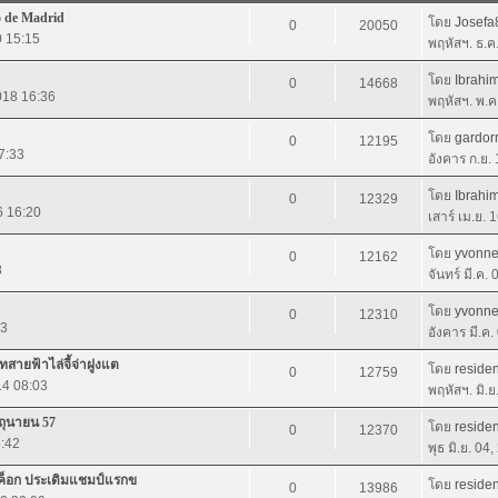
o de Madrid
โดย
Josefa
0
20050
0 15:15
พฤหัสฯ. ธ.ค
โดย
Ibrahi
0
14668
018 16:36
พฤหัสฯ. พ.ค
โดย
gardor
0
12195
7:33
อังคาร ก.ย.
โดย
Ibrahi
0
12329
6 16:20
เสาร์ เม.ย. 
โดย
yvonn
0
12162
8
จันทร์ มี.ค.
โดย
yvonn
0
12310
23
อังคาร มี.ค
สายฟ้าไล่จี้จ่าฝูงแต
โดย
residen
0
12759
14 08:03
พฤหัสฯ. มิ.
ิถุนายน 57
โดย
residen
0
12370
5:42
พุธ มิ.ย. 04
งค็อก ประเดิมแชมป์แรกข
โดย
residen
0
13986