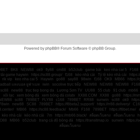
Powered by
phpBB
® Forum Software © phpBB Group.
9BET
BK8
NEW88
ok9
fly88
cm88
b52club
game bài
keo nha cai 5
F168
tải game haywin
https://sc88.group/
f168
kèo nhà cái
Tỷ lệ kèo nhà cái
https:
rik vip
keo nha cai 5
Haywin
go88
say88
98win
f168
OK9
MB66
https:/
ladball แทงบอล ยูฟ่าเบท
iwin
socolive trực tiếp
NEW88
NEW88
NEW88
F16
sc88
new88
truc tiep bong da
Lương Sơn TV
UU88
55 club
91 club
mb66
8
xôi lạc
xem bóng đá
xem bóng đá colatv
XX88.COM
XX88
go88
https://m
NEW88
sc88
789BET
FLY88
c168
789BET
RR88
sunwin
sc88
ok9
https
78win
new88
SC88
789BET
https://f8beta2.support/
https://rr88.delivery/
C16
.center/
MB66
https://sc88.feedback/
Mb66
F168
789BET
https://f8bet.me/
kèo nhà cái
kèo nhà cái
7m
https://mb66.black/
สล็อตเว็บตรง
สล็อตเว็บตรง
h
O88
MB66
b52club
trang cá độ bóng đá
https://transitmap.io
sunwin
https://
สล็อตเว็บตรง