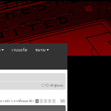
ย
เวบบอร์ด
ชมรม
เข้าสู่ระบบ
้อ •
หน้า
1
จากทั้งหมด
90
•
1
2
3
4
5
...
90