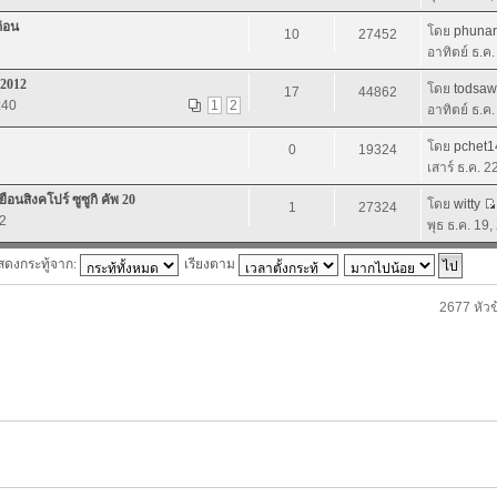
ก่อน
โดย
phuna
10
27452
อาทิตย์ ธ.ค
 2012
โดย
todsaw
17
44862
:40
1
2
อาทิตย์ ธ.ค
โดย
pchet1
0
19324
เสาร์ ธ.ค. 
สิงคโปร์ ซูซูกิ คัพ 20
โดย
witty
1
27324
52
พุธ ธ.ค. 19
สดงกระทู้จาก:
เรียงตาม
2677 หัวข