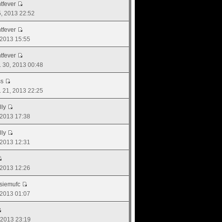
tfever
15, 2013 22:52
tfever
, 2013 15:55
tfever
. 30, 2013 00:48
ss
ย. 21, 2013 22:25
lly
, 2013 17:38
lly
, 2013 12:31
, 2013 12:26
siemufc
, 2013 01:07
, 2013 23:19