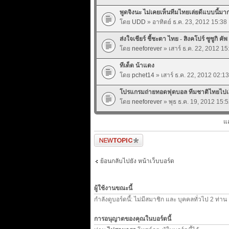
พูดจิงนะ ไม่เคยเห็นทีมไทยเล่ยดีแบบนี้มา
โดย
UDD
» อาทิตย์ ธ.ค. 23, 2012 15:38
ส่งใจเชียร์ ชี้ชะตา ไทย - สิงคโปร์ ซูซูกิ คัพ
โดย
neeforever
» เสาร์ ธ.ค. 22, 2012 15
ทีเด็ด น้าแดง
โดย
pchet14
» เสาร์ ธ.ค. 22, 2012 02:13
โปรแกรมถ่ายทอดฟุตบอล ทีมชาติไทยไปเยือน
โดย
neeforever
» พุธ ธ.ค. 19, 2012 15:
แ
ตั้งกระทู้ใหม่
ย้อนกลับไปยัง หน้าเว็บบอร์ด
ผู้ใช้งานขณะนี้
กำลังดูบอร์ดนี้: ไม่มีสมาชิก และ บุคคลทั่วไป 2 ท่าน
การอนุญาตของคุณในบอร์ดนี้