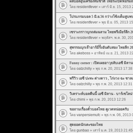
ผลบอลอุ่นเครื่องทีมชาติ ไทยระเบิดฟอร์มถล่
โดย
residentfever
» เสาร์ มิ.ย. 15, 2013
โปรแกรมบอล 5 มิ.ย.56 กว่างโซ้งเต็มสู
โดย
residentfever
» พุธ มิ.ย. 05, 2013 1
เซราะกราวบุกถล่มฉลาม ไทยพรีเมียร์ลีก 
โดย
residentfever
» พฤหัสฯ. พ.ค. 30, 20
สุพรรณบุกเจ๊าอาร์มี่รั้งอันดับสอง ไทยลีก 
โดย
akeboss
» อาทิตย์ เม.ย. 21, 2013 2
Funny corner : เปิดเผยอาวุธลับเอซี มิลาน
โดย
oatzchilly
» พุธ ก.พ. 20, 2013 17:38
พรีวิว เอซี ปะทะ ต่างดาว , ไก่งวง ฉะ ชาลเ
โดย
oatzchilly
» พุธ ก.พ. 20, 2013 12:31
วิเคราะห์บอลคืนนี้ เอซี มิลาน - บาร์เซโลน่
โดย
chimi
» พุธ ก.พ. 20, 2013 12:26
ขอถามเรื่องตั๋วบอลไทย คูเวตหน่อยครับ
โดย
vanpersiemufc
» พุธ ก.พ. 06, 2013 
สุดยอดนักเตะของไทย
โดย
gunbao
» เสาร์ ม.ค. 19, 2013 21:45