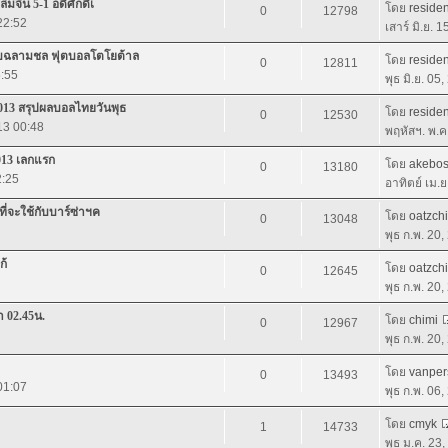
มจีน 5-1 อดิศักดิ์เ
โดย
residen
0
12798
 22:52
เสาร์ มิ.ย. 
บพบฉลามชล ฟุตบอลโตโยต้าล
โดย
residen
0
12811
5:55
พุธ มิ.ย. 05
2013 สรุปผลบอลไทยวันพุธ
โดย
residen
0
12530
13 00:48
พฤหัสฯ. พ.ค
2013 เลกแรก
โดย
akebo
0
13180
2:25
อาทิตย์ เม.
ที่จะใช้กับบาร์ซ่าฯค
โดย
oatzchi
0
13048
พุธ ก.พ. 20
ก้
โดย
oatzchi
0
12645
พุธ ก.พ. 20
า 02.45น.
โดย
chimi
0
12967
พุธ ก.พ. 20
โดย
vanper
0
13493
01:07
พุธ ก.พ. 06
โดย
cmyk
1
14733
พุธ ม.ค. 23