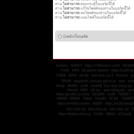
ท่าน
ไม่สามารถ
ตอบกระทู้ในบอร์ดนี้ได้
ท่าน
ไม่สามารถ
แก้ไขโพสต์ของท่านในบอร์ดนี้ได้
ท่าน
ไม่สามารถ
ลบโพสต์ของท่านในบอร์ดนี้ได้
ท่าน
ไม่สามารถ
แนบไฟล์ในบอร์ดนี้ได้
หน้าเว็บบอร์ด
sunwin
SHBET
https://789winco.com/
NEW8
F168
W88
tải game haywin
https://sc88.g
CM88
febet
rik vip
keo nha cai 5
Haywin
g
RR88
taladball แทงบอล ยูฟ่าเบท
iwin
soco
rikvip
MM88
sc88
new88
truc tiep bong da
hitclub
M88
xôi lạc
xem bóng đá
xem
https://jun88.co.com/
NEW88
sc88
789BET
MM88
MM88
78win
new88
SC88
789BET
https://mm88.center/
MB66
https://sc88.feedb
kèo nhà cái
kèo nhà cái
kèo nhà cái
7
https://lodeonline.co
GO88
MB66
b52club