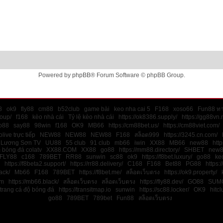
Powered by
phpBB
® Forum Software © phpBB Group.
8
ok9
fly88
cm88
b52club
game bài
keo nha cai 5
F168
xoso66
Fun88 ทา
roup/
f168
kèo nhà cái
Tỷ lệ kèo nhà cái
https://ok8386.supply/
https://gg88vn.
o88
say88
98win
f168
OK9
MB66
https://cm88bet.us/
https://cm88viet.com/
live trực tiếp
NEW88
NEW88
NEW88
F168
สล็อต999
https://3245.cn.com/
Lương Sơn TV
UU88
55 club
91 club
mb66
iwin
XX88
MB66
new88
http
 bóng đá colatv
XX88.COM
XX88
go88
https://mm88.directory/
SHBET
new
FLY88
c168
789BET
RR88
sunwin
sc88
ok9
https://f8bet.luxury/
go88
ke
https://f8beta2.support/
https://rr88.delivery/
C168
F168
Bet88
PG88
https:/
ack/
Mb66
F168
789BET
https://f8bet.me/
สล็อตเว็บตรง
https://ok9.property/
m
https://mb66.black/
สล็อตเว็บตรง
สล็อตเว็บตรง
https://fly88.dev/
GO88
SUM
trang cá độ bóng đá
https://transitmap.io
sunwin
https://sc88.locker/
OK9
hitcl
go88
789BET
789bet
Fun88
สล็อตเว็บตรง