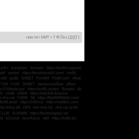
เขตเวลา GMT + 7 ชั่วโมง [
DST
]
งเข้า
bongdalu
bomwin
https://fun88.support/
net/
vaobet
https://keonhacai95.com/
cm88
ok9
go88
SHBET
Fun888
Fly88.com
สล็อต
F168
F168
SHBET
ทดลองเล่นสล็อต
สล็อต
s://789bets.biz/
https://xx88.center/
Sunwin
tải
88
cm88
ON68
https://ok8386.finance/
o nha cai
CM88
S8
https://fly88888888.com/
/fly88.deal/
https://rr88.cz/
https://xx88k1.com/
kèo bóng đá
OK9
kèo nhà cái
nhà cái uy tín
CLUB
SUNWIN
https://keobongda2.vip
ub
b52club
keonhacai
ok9
https://xx88.ac/