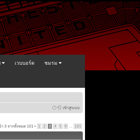
ย
เวบบอร์ด
ชมรม
เข้าสู่ระบบ
น้า
3
จากทั้งหมด
101
•
1
2
3
4
5
6
...
101