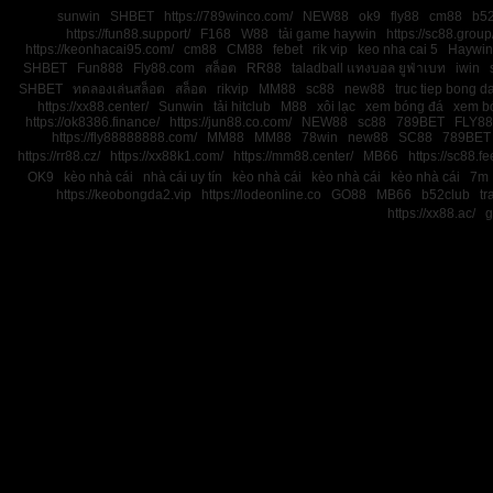
sunwin
SHBET
https://789winco.com/
NEW88
ok9
fly88
cm88
b52
https://fun88.support/
F168
W88
tải game haywin
https://sc88.group
https://keonhacai95.com/
cm88
CM88
febet
rik vip
keo nha cai 5
Haywin
SHBET
Fun888
Fly88.com
สล็อต
RR88
taladball แทงบอล ยูฟ่าเบท
iwin
SHBET
ทดลองเล่นสล็อต
สล็อต
rikvip
MM88
sc88
new88
truc tiep bong d
https://xx88.center/
Sunwin
tải hitclub
M88
xôi lạc
xem bóng đá
xem bó
https://ok8386.finance/
https://jun88.co.com/
NEW88
sc88
789BET
FLY88
https://fly88888888.com/
MM88
MM88
78win
new88
SC88
789BET
https://rr88.cz/
https://xx88k1.com/
https://mm88.center/
MB66
https://sc88.f
OK9
kèo nhà cái
nhà cái uy tín
kèo nhà cái
kèo nhà cái
kèo nhà cái
7m
https://keobongda2.vip
https://lodeonline.co
GO88
MB66
b52club
tr
https://xx88.ac/
g