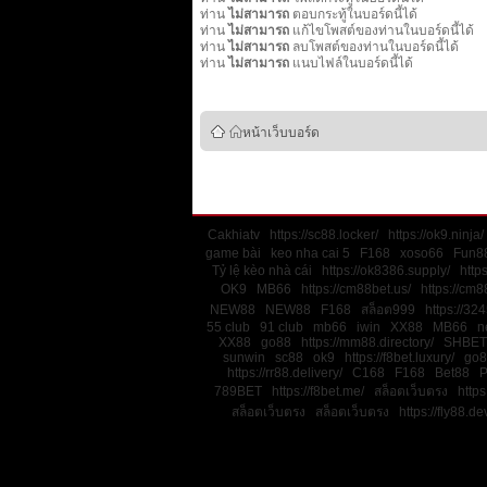
ท่าน
ไม่สามารถ
ตอบกระทู้ในบอร์ดนี้ได้
ท่าน
ไม่สามารถ
แก้ไขโพสต์ของท่านในบอร์ดนี้ได้
ท่าน
ไม่สามารถ
ลบโพสต์ของท่านในบอร์ดนี้ได้
ท่าน
ไม่สามารถ
แนบไฟล์ในบอร์ดนี้ได้
หน้าเว็บบอร์ด
Cakhiatv
https://sc88.locker/
https://ok9.ninja/
game bài
keo nha cai 5
F168
xoso66
Fun88
Tỷ lệ kèo nhà cái
https://ok8386.supply/
http
OK9
MB66
https://cm88bet.us/
https://cm8
NEW88
NEW88
F168
สล็อต999
https://32
55 club
91 club
mb66
iwin
XX88
MB66
n
XX88
go88
https://mm88.directory/
SHBET
sunwin
sc88
ok9
https://f8bet.luxury/
go8
https://rr88.delivery/
C168
F168
Bet88
789BET
https://f8bet.me/
สล็อตเว็บตรง
https
สล็อตเว็บตรง
สล็อตเว็บตรง
https://fly88.de