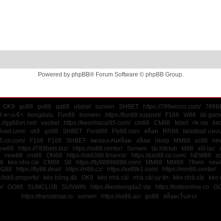
Powered by
phpBB
® Forum Software © phpBB Group.
OK9
go88
go88
qq88
ufabet
sunwin
SHBET
https://789winco.com/
789B
 ทางเข้า
bongdalu
Fun88
bomwin
https://fun88.support/
F168
W88
tải gam
s://gg88vn.net/
vaobet
https://keonhacai95.com/
cm88
CM88
febet
rik vip
keo
8viet.com/
ok9
go88
SHBET
Fun888
Fly88.com
สล็อต
RR88
taladball แทง
45.cn.com/
F168
F168
SHBET
ทดลองเล่นสล็อต
สล็อต
rikvip
MM88
sc88
ne
ew88
https://789bets.biz/
https://xx88.center/
Sunwin
tải hitclub
M88
xôi lạc
new88
cm88
ON68
https://ok8386.finance/
https://jun88.co.com/
NEW88
s
8
keo nha cai
CM88
S8
https://fly88888888.com/
MM88
MM88
78win
new
PG88
https://fly88.deal/
https://rr88.cz/
https://xx88k1.com/
https://mm88.center/
://ok9.property/
kèo bóng đá
OK9
kèo nhà cái
nhà cái uy tín
kèo nhà cái
kèo 
v/
GO88
SUMCLUB
SUNWIN
https://keobongda2.vip
https://lodeonline.co
G
https://transitmap.io
sunwin
https://xx88.ac/
go88
สล็อตเว็บตรง