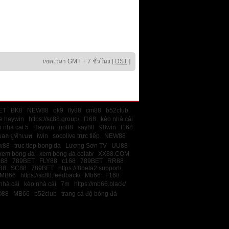
เขตเวลา GMT + 7 ชั่วโมง [
DST
]
ET
BK8
NEW88
ok9
fly88
cm88
b52club
e haywin
https://sc88.group/
f168
kèo nhà cái
 nha cai 5
Haywin
go88
say88
98win
f168
บอล ยูฟ่าเบท
iwin
socolive trực tiếp
NEW88
w88
truc tiep bong da
Lương Sơn TV
UU88
xem bóng đá
xem bóng đá colatv
XX88.COM
c88
789BET
FLY88
c168
789BET
RR88
88
SC88
789BET
https://f8beta2.support/
MB66
https://sc88.feedback/
Mb66
F168
nhà cái
kèo nhà cái
7m
https://mb66.black/
O88
MB66
b52club
trang cá độ bóng đá