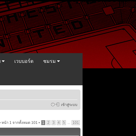
ย
เวบบอร์ด
ชมรม
เข้าสู่ระบบ
•
หน้า
1
จากทั้งหมด
101
•
1
2
3
4
5
...
101