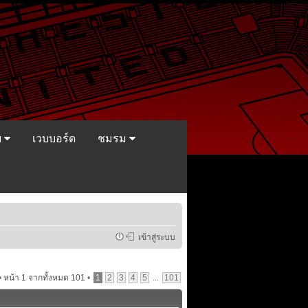
ย
เวบบอร์ด
ชมรม
เข้าสู่ระบบ
•
หน้า
1
จากทั้งหมด
101
•
1
2
3
4
5
...
101