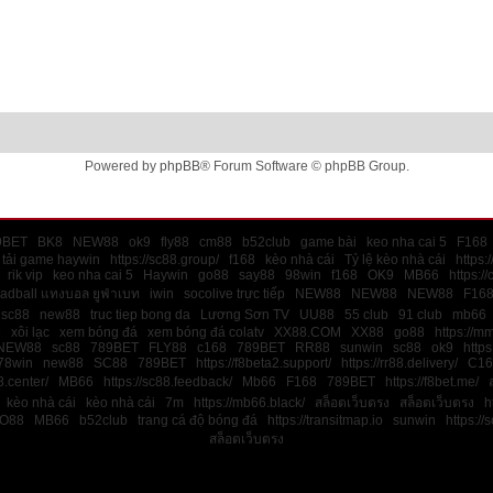
Powered by
phpBB
® Forum Software © phpBB Group.
9BET
BK8
NEW88
ok9
fly88
cm88
b52club
game bài
keo nha cai 5
F168
tải game haywin
https://sc88.group/
f168
kèo nhà cái
Tỷ lệ kèo nhà cái
https:
rik vip
keo nha cai 5
Haywin
go88
say88
98win
f168
OK9
MB66
https:/
ladball แทงบอล ยูฟ่าเบท
iwin
socolive trực tiếp
NEW88
NEW88
NEW88
F16
sc88
new88
truc tiep bong da
Lương Sơn TV
UU88
55 club
91 club
mb66
8
xôi lạc
xem bóng đá
xem bóng đá colatv
XX88.COM
XX88
go88
https://m
NEW88
sc88
789BET
FLY88
c168
789BET
RR88
sunwin
sc88
ok9
https
78win
new88
SC88
789BET
https://f8beta2.support/
https://rr88.delivery/
C16
.center/
MB66
https://sc88.feedback/
Mb66
F168
789BET
https://f8bet.me/
kèo nhà cái
kèo nhà cái
7m
https://mb66.black/
สล็อตเว็บตรง
สล็อตเว็บตรง
h
O88
MB66
b52club
trang cá độ bóng đá
https://transitmap.io
sunwin
https://
สล็อตเว็บตรง