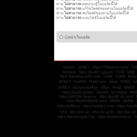
ท่าน
ไม่สามารถ
ตอบกระทู้ในบอร์ดนี้ได้
ท่าน
ไม่สามารถ
แก้ไขโพสต์ของท่านในบอร์ดนี้ได้
ท่าน
ไม่สามารถ
ลบโพสต์ของท่านในบอร์ดนี้ได้
ท่าน
ไม่สามารถ
แนบไฟล์ในบอร์ดนี้ได้
หน้าเว็บบอร์ด
sunwin
SHBET
https://789winco.com/
78
bomwin
https://fun88.support/
F168
W88
https://keonhacai95.com/
cm88
CM88
febet
SHBET
Fun888
Fly88.com
สล็อต
RR88
ta
SHBET
ทดลองเล่นสล็อต
สล็อต
rikvip
MM88
https://xx88.center/
Sunwin
tải hitclub
M8
https://ok8386.finance/
https://jun88.co.com/
https://fly88888888.com/
MM88
MM88
https://rr88.cz/
https://xx88k1.com/
https://mm88
OK9
kèo nhà cái
nhà cái uy tín
kèo nhà cái
https://keobongda2.vip
https://lodeonline.co
G