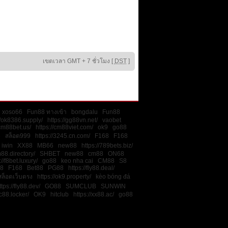
เขตเวลา GMT + 7 ชั่วโมง [
DST
]
xoso66
Fun88 ทางเข้า
bongdalu
Fun88
//ok8386.supply/
https://gg88vn.net/
vaobet
/cm88bet.us/
https://cm88viet.com/
ok9
go88
8
สล็อต999
https://3245.cn.com/
F168
F168
iwin
XX88
MB66
new88
https://789bets.biz/
m88.directory/
SHBET
new88
cm88
ON68
://f8bet.luxury/
go88
keo nha cai
CM88
S8
8
F168
Bet88
PG88
https://fly88.deal/
สล็อตเว็บตรง
https://ok9.property/
kèo bóng đá
ttps://fly88.dev/
GO88
SUMCLUB
SUNWIN
sc88.locker/
OK9
hitclub
https://xx88.ac/
go88