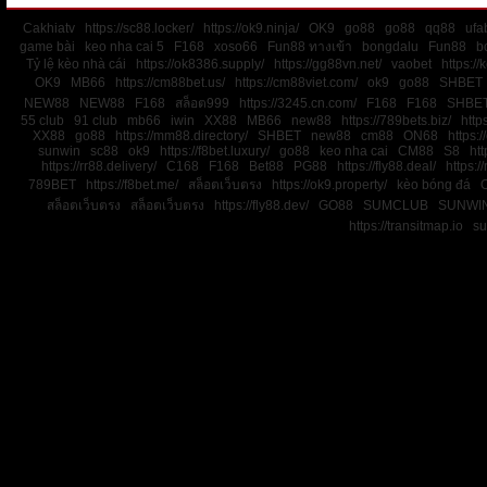
Cakhiatv
https://sc88.locker/
https://ok9.ninja/
OK9
go88
go88
qq88
ufa
game bài
keo nha cai 5
F168
xoso66
Fun88 ทางเข้า
bongdalu
Fun88
b
Tỷ lệ kèo nhà cái
https://ok8386.supply/
https://gg88vn.net/
vaobet
https:/
OK9
MB66
https://cm88bet.us/
https://cm88viet.com/
ok9
go88
SHBET
NEW88
NEW88
F168
สล็อต999
https://3245.cn.com/
F168
F168
SHBE
55 club
91 club
mb66
iwin
XX88
MB66
new88
https://789bets.biz/
http
XX88
go88
https://mm88.directory/
SHBET
new88
cm88
ON68
https:
sunwin
sc88
ok9
https://f8bet.luxury/
go88
keo nha cai
CM88
S8
htt
https://rr88.delivery/
C168
F168
Bet88
PG88
https://fly88.deal/
https://
789BET
https://f8bet.me/
สล็อตเว็บตรง
https://ok9.property/
kèo bóng đá
สล็อตเว็บตรง
สล็อตเว็บตรง
https://fly88.dev/
GO88
SUMCLUB
SUNWI
https://transitmap.io
su