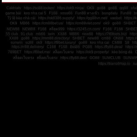
Cakhiatv
https://sc88.locker/
https://ok9.ninja/
OK9
go88
go88
qq88
ufa
game bài
keo nha cai 5
F168
xoso66
Fun88 ทางเข้า
bongdalu
Fun88
b
Tỷ lệ kèo nhà cái
https://ok8386.supply/
https://gg88vn.net/
vaobet
https:/
OK9
MB66
https://cm88bet.us/
https://cm88viet.com/
ok9
go88
SHBET
NEW88
NEW88
F168
สล็อต999
https://3245.cn.com/
F168
F168
SHBE
55 club
91 club
mb66
iwin
XX88
MB66
new88
https://789bets.biz/
http
XX88
go88
https://mm88.directory/
SHBET
new88
cm88
ON68
https:
sunwin
sc88
ok9
https://f8bet.luxury/
go88
keo nha cai
CM88
S8
htt
https://rr88.delivery/
C168
F168
Bet88
PG88
https://fly88.deal/
https://
789BET
https://f8bet.me/
สล็อตเว็บตรง
https://ok9.property/
kèo bóng đá
สล็อตเว็บตรง
สล็อตเว็บตรง
https://fly88.dev/
GO88
SUMCLUB
SUNWI
https://transitmap.io
su