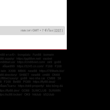
เขตเวลา GMT + 7 ชั่วโมง [
DST
]
n88 ทางเข้า
bongdalu
Fun88
bomwin
386.supply/
https://gg88vn.net/
vaobet
/cm88bet.us/
https://cm88viet.com/
ok9
go88
8
สล็อต999
https://3245.cn.com/
F168
F168
iwin
XX88
MB66
new88
https://789bets.biz/
m88.directory/
SHBET
new88
cm88
ON68
://f8bet.luxury/
go88
keo nha cai
CM88
S8
8
F168
Bet88
PG88
https://fly88.deal/
สล็อตเว็บตรง
https://ok9.property/
kèo bóng đá
ttps://fly88.dev/
GO88
SUMCLUB
SUNWIN
tps://sc88.locker/
OK9
hitclub
b52club