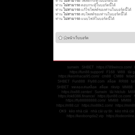
ท่าน
ไม่สามารถ
โพสต์กระทู้ในบอร์ดนี้ได้
ท่าน
ไม่สามารถ
ตอบกระทู้ในบอร์ดนี้ได้
ท่าน
ไม่สามารถ
แก้ไขโพสต์ของท่านในบอร์ดนี้ได้
ท่าน
ไม่สามารถ
ลบโพสต์ของท่านในบอร์ดนี้ได้
ท่าน
ไม่สามารถ
แนบไฟล์ในบอร์ดนี้ได้
หน้าเว็บบอร์ด
sunwin
SHBET
https://789winco.com/
https://fun88.support/
F168
W88
tải 
https://keonhacai95.com/
cm88
CM88
febet
SHBET
Fun888
Fly88.com
สล็อต
RR88
ta
SHBET
ทดลองเล่นสล็อต
สล็อต
rikvip
MM88
https://xx88.center/
Sunwin
tải hitclub
M8
https://ok8386.finance/
https://jun88.co.com/
https://fly88888888.com/
MM88
MM88
https://rr88.cz/
https://xx88k1.com/
https://mm88
OK9
kèo nhà cái
nhà cái uy tín
kèo nhà cái
https://keobongda2.vip
https://lodeonline