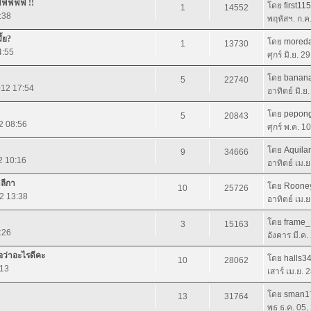
าฟฟฟฟฟ !!
โดย
first11
1
14552
:38
พฤหัสฯ. ก.ค
ั้ย?
โดย
mored
1
13730
4:55
ศุกร์ มิ.ย. 
โดย
banan
5
22740
012 17:54
อาทิตย์ มิ.ย
โดย
pepon
5
20843
12 08:56
ศุกร์ พ.ค. 1
โดย
Aquila
9
34666
2 10:16
อาทิตย์ เม.
าลีกา
โดย
Roone
10
25726
12 13:38
อาทิตย์ เม.
โดย
frame
3
15163
:26
อังคาร มี.ค
่อว่าอะไรดีคะ
โดย
halls3
10
28062
:13
เสาร์ เม.ย. 
โดย
sman1
13
31764
พุธ ธ.ค. 05