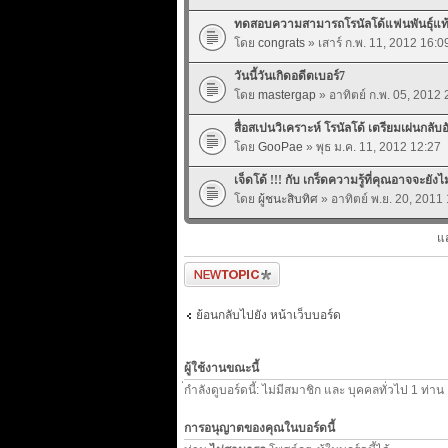
ทดสอบความสามารถโรนัลโด้แฟนพันธุ์แท้ต
โดย
congrats
» เสาร์ ก.พ. 11, 2012 16:0
วันนี้วันเกิดอดีตเบอร์7
โดย
mastergap
» อาทิตย์ ก.พ. 05, 2012 
สื่อสเปนวิเคราะห์ โรนัลโด้ เตรียมเผ่นกลับ
โดย
GooPae
» พุธ ม.ค. 11, 2012 12:27
เจ็ดโด้ !!! กับ เกร็ดความรู้ที่คุณอาจจะยังไม
โดย
ผู้ชนะสิบทิศ
» อาทิตย์ พ.ย. 20, 2011
แ
ตั้งกระทู้ใหม่
ย้อนกลับไปยัง หน้าเว็บบอร์ด
ผู้ใช้งานขณะนี้
่กำลังดูบอร์ดนี้: ไม่มีสมาชิก และ บุคคลทั่วไป 1 ท่าน
การอนุญาตของคุณในบอร์ดนี้