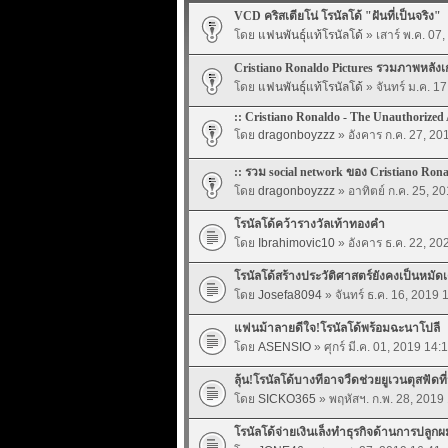
VCD คริสเตียโน่ โรนัลโด้ "ฝันที่เป็นจริง"
โดย
แฟนพันธุ์แท้โรนัลโด้
» เสาร์ พ.ค. 07
Cristiano Ronaldo Pictures รวมภาพหลังเ
โดย
แฟนพันธุ์แท้โรนัลโด้
» จันทร์ ม.ค. 1
:: Cristiano Ronaldo - The Unauthorized
โดย
dragonboyzzz
» อังคาร ก.ค. 27, 20
:: รวม social network ของ Cristiano Rona
โดย
dragonboyzzz
» อาทิตย์ ก.ค. 25, 2
โรนัลโด้คว้ารางวัลเท้าทองคำ
โดย
Ibrahimovic10
» อังคาร ธ.ค. 22, 20
โรนัลโด้สร้างประวัติศาสตร์ยังคงเป็นหมัดเ
โดย
Josefa8094
» จันทร์ ธ.ค. 16, 2019 
แฟนม้าลายดีใจ!โรนัลโด้พร้อมฉะนาโปลี
โดย
ASENSIO
» ศุกร์ มี.ค. 01, 2019 14:
ลุ้น!โรนัลโด้บางทีอาจวืดช่วยยูเวนตุสฟัดที
โดย
SICKO365
» พฤหัสฯ. ก.พ. 28, 2019
โรนัลโด้จ่ายเงินเล็งทำธุรกิจด้านการปลูกผ