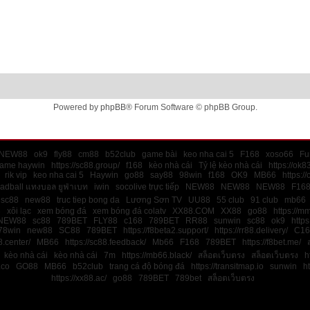
Powered by
phpBB
® Forum Software © phpBB Group.
NEW88
ok9
fly88
cm88
b52club
game bài
keo nha cai 5
F168
xoso66
Fu
game haywin
https://sc88.group/
f168
kèo nhà cái
Tỷ lệ kèo nhà cái
https://ok8
rik vip
keo nha cai 5
Haywin
go88
say88
98win
f168
OK9
MB66
https:/
ladball แทงบอล ยูฟ่าเบท
iwin
socolive trực tiếp
NEW88
NEW88
NEW88
F16
sc88
new88
truc tiep bong da
Lương Sơn TV
UU88
55 club
91 club
mb66
8
xôi lạc
xem bóng đá
xem bóng đá colatv
XX88.COM
XX88
go88
https://m
NEW88
sc88
789BET
FLY88
c168
789BET
RR88
sunwin
sc88
ok9
https
78win
new88
SC88
789BET
https://f8beta2.support/
https://rr88.delivery/
C16
.center/
MB66
https://sc88.feedback/
Mb66
F168
789BET
https://f8bet.me/
kèo nhà cái
kèo nhà cái
7m
https://mb66.black/
สล็อตเว็บตรง
สล็อตเว็บตรง
h
.co
GO88
MB66
b52club
trang cá độ bóng đá
https://transitmap.io
sunwin
ht
https://xx88.ac/
go88
789BET
789bet
สล็อตเว็บตรง