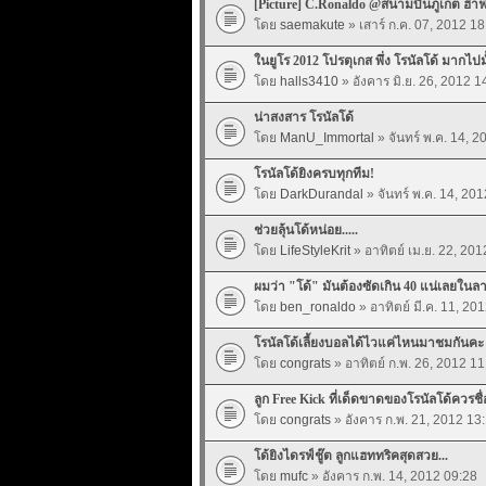
[Picture] C.Ronaldo @สนามบินภูเก็ต ฮ๊
โดย
saemakute
» เสาร์ ก.ค. 07, 2012 18
ในยูโร 2012 โปรตุเกส พึ่ง โรนัลโด้ มากไปม
โดย
halls3410
» อังคาร มิ.ย. 26, 2012 1
น่าสงสาร โรนัลโด้
โดย
ManU_Immortal
» จันทร์ พ.ค. 14, 2
โรนัลโด้ยิงครบทุกทีม!
โดย
DarkDurandal
» จันทร์ พ.ค. 14, 20
ช่วยลุ้นโด้หน่อย.....
โดย
LifeStyleKrit
» อาทิตย์ เม.ย. 22, 201
ผมว่า "โด้" มันต้องซัดเกิน 40 แน่เลยในล
โดย
ben_ronaldo
» อาทิตย์ มี.ค. 11, 20
โรนัลโด้เลี้ยงบอลได้ไวแค่ไหนมาชมกันคะ
โดย
congrats
» อาทิตย์ ก.พ. 26, 2012 11
ลูก Free Kick ที่เด็ดขาดของโรนัลโด้ควรชื
โดย
congrats
» อังคาร ก.พ. 21, 2012 13
โด้ยิงไดรฟ์ชู๊ต ลูกแฮททริคสุดสวย...
โดย
mufc
» อังคาร ก.พ. 14, 2012 09:28