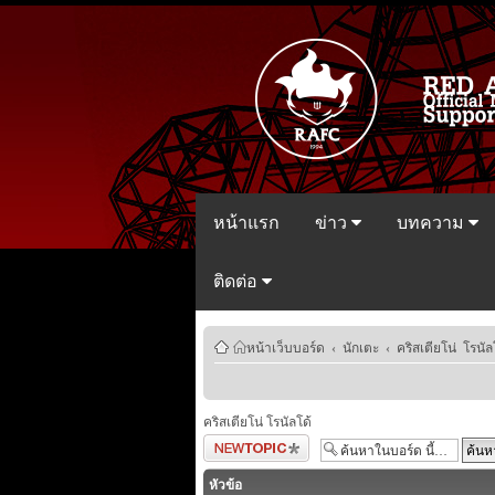
หน้าแรก
ข่าว
บทความ
ติดต่อ
หน้าเว็บบอร์ด
‹
นักเตะ
‹
คริสเตียโน่ โรนัล
คริสเตียโน่ โรนัลโด้
ตั้งกระทู้ใหม่
หัวข้อ