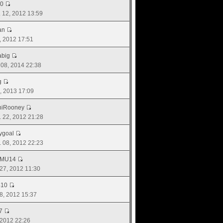
50
. 12, 2012 13:59
an
29, 2012 17:51
abig
. 08, 2014 22:38
g
0, 2013 17:09
niRooney
ย. 22, 2012 21:28
ygoal
ย. 08, 2012 22:23
_MU14
. 27, 2012 11:30
410
28, 2012 15:37
7
, 2012 22:26