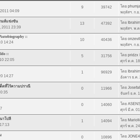
โดย
phumja
9
39742
, 2011 04:09
พฤหัสฯ. ก.ย
กมส์แข่งขัน
โดย
Ibrahi
13
47392
7, 2011 23:39
พฤหัสฯ. พ.ค
 Autobiography ::
โดย
onzevi
10
40436
10 14:24
พฤหัสฯ. ก.ย
ldo ::
โดย
pridzx
5
31756
010 22:05
ศุกร์ ต.ค. 1
โดย
Ibrahi
1
96929
20 14:27
อังคาร ธ.ค.
ด็ดที่ไร้ความปราณี
โดย
Josefa
0
11966
10:35
จันทร์ ธ.ค.
โดย
ASENS
0
14060
17
ศุกร์ มี.ค. 
่นาโปลี
โดย
Mario
1
14094
 17:13
ศุกร์ พ.ค. 2
ม
โดย
JONE4
0
10896