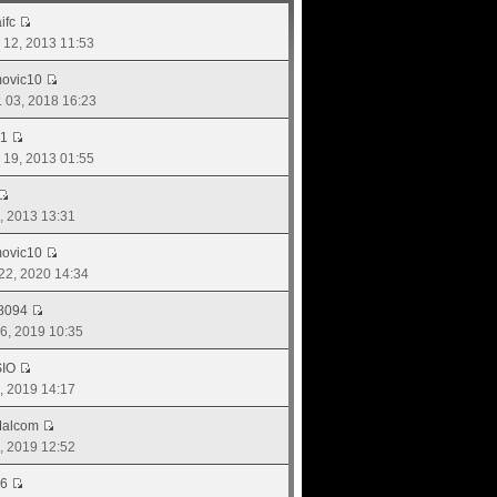
ifc
. 12, 2013 11:53
movic10
. 03, 2018 16:23
l1
. 19, 2013 01:55
8, 2013 13:31
movic10
 22, 2020 14:34
8094
 16, 2019 10:35
IO
01, 2019 14:17
Malcom
4, 2019 12:52
6