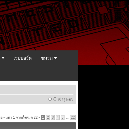
ย
เวบบอร์ด
ชมรม
เข้าสู่ระบบ
้อ •
หน้า
1
จากทั้งหมด
22
•
1
2
3
4
5
...
22