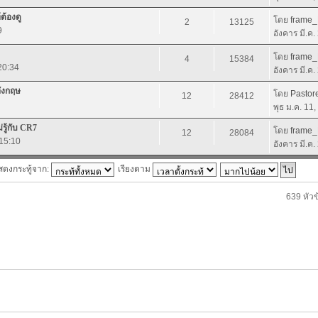
้องดู
โดย
frame
2
13125
9
อังคาร มี.ค
โดย
frame
4
15384
20:34
อังคาร มี.ค
อังกฤษ
โดย
Pastor
12
28412
พุธ ม.ค. 11
่รู้กับ CR7
โดย
frame
12
28084
 15:10
อังคาร มี.ค
สดงกระทู้จาก:
เรียงตาม
639 หัวข