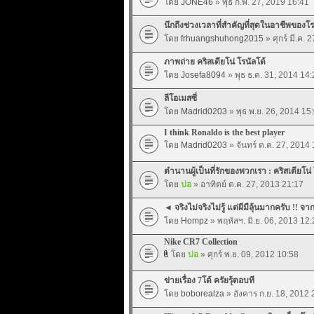
โดย
JONE46
» พุธ ก.พ. 27, 2019 16:41
นึกถึงช่วงเวลาที่สำคัญที่สุดในอาชีพของโร
โดย
frhuangshuhong2015
» ศุกร์ มี.ค. 
ภาพถ่าย คริสเตียโน่ โรนัลโด้
โดย
Josefa8094
» พุธ ธ.ค. 31, 2014 14:
ลีโอเมสซี่
โดย
Madrid0203
» พุธ พ.ย. 26, 2014 15
I think Ronaldo is the best player
โดย
Madrid0203
» จันทร์ ต.ค. 27, 2014
ตำนานผู้เป็นที่รักของพวกเรา : คริสเตียโน่ 
โดย
ปอ
» อาทิตย์ ต.ค. 27, 2013 21:17
◄ จริงไม่จริงไม่รู้ แต่ผีมีลุ้นมากครับ !! 
โดย
Hompz
» พฤหัสฯ. มิ.ย. 06, 2013 12:
Nike CR7 Collection
โดย
ปอ
» ศุกร์ พ.ย. 09, 2012 10:58
ข่ายเรื่อง 7โด้ ครัยรุ้ตอบที
โดย
boborealza
» อังคาร ก.ย. 18, 2012 