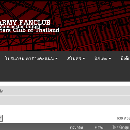
โปรแกรม ตารางคะแนน
สโมสร
นักเตะ
มีเดี
โด้
639 หัวข
ตอบกลับ
แสดง
โพสต์ล่าสุด