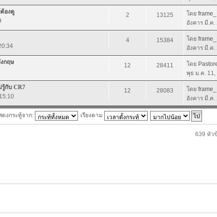
้องดู
โดย
frame
2
13125
9
อังคาร มี.ค
โดย
frame
4
15384
20:34
อังคาร มี.ค
อังกฤษ
โดย
Pastor
12
28411
พุธ ม.ค. 11
่รู้กับ CR7
โดย
frame
12
28083
 15:10
อังคาร มี.ค
สดงกระทู้จาก:
เรียงตาม
639 หัวข