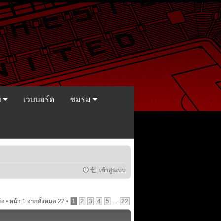
ย
เวบบอร์ด
ชมรม
เข้าสู่ระบบ
้อ •
หน้า
1
จากทั้งหมด
22
•
1
2
3
4
5
...
22