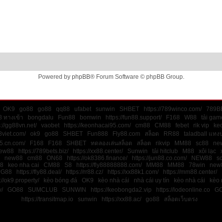
Powered by
phpBB
® Forum Software © phpBB Group.
OK9
go88
go88
qq88
ufabet
sunwin
SHBET
https://789winco.com/
789B
 ทางเข้า
bongdalu
Fun88
bomwin
https://fun88.support/
F168
W88
tải gam
s://gg88vn.net/
vaobet
https://keonhacai95.com/
cm88
CM88
febet
rik vip
keo
8viet.com/
ok9
go88
SHBET
Fun888
Fly88.com
สล็อต
RR88
taladball แทง
45.cn.com/
F168
F168
SHBET
ทดลองเล่นสล็อต
สล็อต
rikvip
MM88
sc88
ne
ew88
https://789bets.biz/
https://xx88.center/
Sunwin
tải hitclub
M88
xôi lạc
new88
cm88
ON68
https://ok8386.finance/
https://jun88.co.com/
NEW88
s
8
keo nha cai
CM88
S8
https://fly88888888.com/
MM88
MM88
78win
new
PG88
https://fly88.deal/
https://rr88.cz/
https://xx88k1.com/
https://mm88.center/
://ok9.property/
kèo bóng đá
OK9
kèo nhà cái
nhà cái uy tín
kèo nhà cái
kèo 
v/
GO88
SUMCLUB
SUNWIN
https://keobongda2.vip
https://lodeonline.co
G
https://transitmap.io
sunwin
https://xx88.ac/
go88
สล็อตเว็บตรง