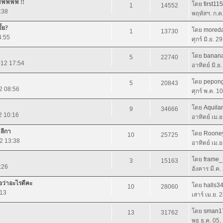
าฟฟฟฟฟ !!
โดย
first11
1
14552
:38
พฤหัสฯ. ก.ค
ั้ย?
โดย
mored
1
13730
4:55
ศุกร์ มิ.ย. 
โดย
banan
5
22740
012 17:54
อาทิตย์ มิ.ย
โดย
pepon
5
20843
12 08:56
ศุกร์ พ.ค. 1
โดย
Aquila
9
34666
2 10:16
อาทิตย์ เม.
าลีกา
โดย
Roone
10
25725
12 13:38
อาทิตย์ เม.
โดย
frame
3
15163
:26
อังคาร มี.ค
่อว่าอะไรดีคะ
โดย
halls3
10
28060
:13
เสาร์ เม.ย. 
โดย
sman1
13
31762
พุธ ธ.ค. 05