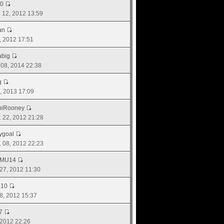
50
. 12, 2012 13:59
an
29, 2012 17:51
abig
. 08, 2014 22:38
g
0, 2013 17:09
niRooney
ย. 22, 2012 21:28
ygoal
ย. 08, 2012 22:23
_MU14
. 27, 2012 11:30
410
28, 2012 15:37
7
, 2012 22:26