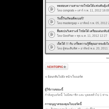
ทดสอบความสามารถโรนัลโด้แฟนพันธุ์แท้ต
โดย
congrats
» เสาร์ ก.พ. 11, 2012 16:0
วันนี้วันเกิดอดีตเบอร์7
โดย
mastergap
» อาทิตย์ ก.พ. 05, 2012 
สื่อสเปนวิเคราะห์ โรนัลโด้ เตรียมเผ่นกลับ
โดย
GooPae
» พุธ ม.ค. 11, 2012 12:27
เจ็ดโด้ !!! กับ เกร็ดความรู้ที่คุณอาจจะยังไม
โดย
ผู้ชนะสิบทิศ
» อาทิตย์ พ.ย. 20, 2011
แ
ตั้งกระทู้ใหม่
ย้อนกลับไปยัง หน้าเว็บบอร์ด
ผู้ใช้งานขณะนี้
่กำลังดูบอร์ดนี้: ไม่มีสมาชิก และ บุคคลทั่วไป 1 ท่าน
การอนุญาตของคุณในบอร์ดนี้