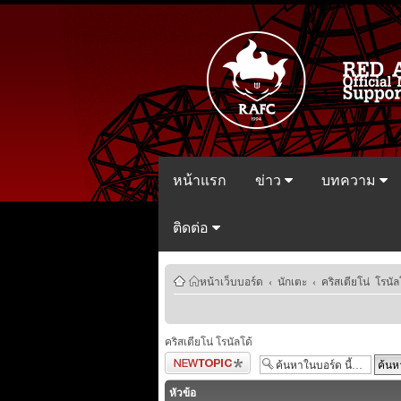
หน้าแรก
ข่าว
บทความ
ติดต่อ
หน้าเว็บบอร์ด
‹
นักเตะ
‹
คริสเตียโน่ โรนัล
คริสเตียโน่ โรนัลโด้
ตั้งกระทู้ใหม่
หัวข้อ