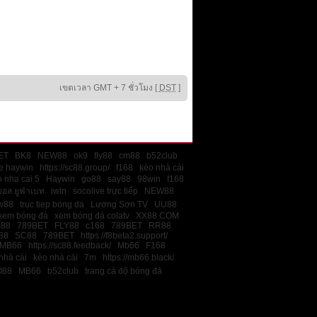
เขตเวลา GMT + 7 ชั่วโมง [
DST
]
ET
BK8
NEW88
ok9
fly88
cm88
b52club
e haywin
https://sc88.group/
f168
kèo nhà cái
 nha cai 5
Haywin
go88
say88
98win
f168
บอล ยูฟ่าเบท
iwin
socolive trực tiếp
NEW88
w88
truc tiep bong da
Lương Sơn TV
UU88
xem bóng đá
xem bóng đá colatv
XX88.COM
c88
789BET
FLY88
c168
789BET
RR88
88
SC88
789BET
https://f8beta2.support/
MB66
https://sc88.feedback/
Mb66
F168
nhà cái
kèo nhà cái
7m
https://mb66.black/
O88
MB66
b52club
trang cá độ bóng đá