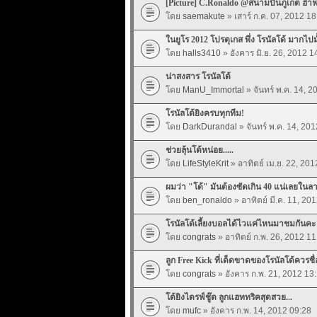
[Picture] C.Ronaldo @สนามบินภูเก็ต ฮ๊
โดย
saemakute
» เสาร์ ก.ค. 07, 2012 18
ในยูโร 2012 โปรตุเกส พึ่ง โรนัลโด้ มากไปม
โดย
halls3410
» อังคาร มิ.ย. 26, 2012 1
น่าสงสาร โรนัลโด้
โดย
ManU_Immortal
» จันทร์ พ.ค. 14, 2
โรนัลโด้ยิงครบทุกทีม!
โดย
DarkDurandal
» จันทร์ พ.ค. 14, 20
ช่วยลุ้นโด้หน่อย.....
โดย
LifeStyleKrit
» อาทิตย์ เม.ย. 22, 201
ผมว่า "โด้" มันต้องซัดเกิน 40 แน่เลยในล
โดย
ben_ronaldo
» อาทิตย์ มี.ค. 11, 20
โรนัลโด้เลี้ยงบอลได้ไวแค่ไหนมาชมกันคะ
โดย
congrats
» อาทิตย์ ก.พ. 26, 2012 11
ลูก Free Kick ที่เด็ดขาดของโรนัลโด้ควรชื
โดย
congrats
» อังคาร ก.พ. 21, 2012 13
โด้ยิงไดรฟ์ชู๊ต ลูกแฮททริคสุดสวย...
โดย
mufc
» อังคาร ก.พ. 14, 2012 09:28