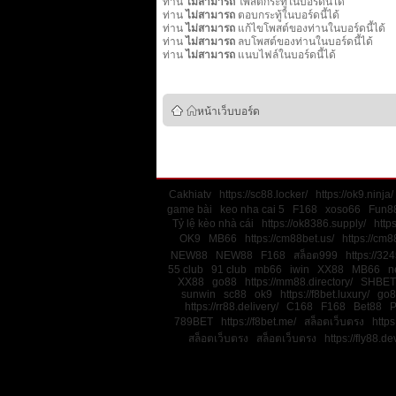
ท่าน
ไม่สามารถ
โพสต์กระทู้ในบอร์ดนี้ได้
ท่าน
ไม่สามารถ
ตอบกระทู้ในบอร์ดนี้ได้
ท่าน
ไม่สามารถ
แก้ไขโพสต์ของท่านในบอร์ดนี้ได้
ท่าน
ไม่สามารถ
ลบโพสต์ของท่านในบอร์ดนี้ได้
ท่าน
ไม่สามารถ
แนบไฟล์ในบอร์ดนี้ได้
หน้าเว็บบอร์ด
Cakhiatv
https://sc88.locker/
https://ok9.ninja/
game bài
keo nha cai 5
F168
xoso66
Fun88
Tỷ lệ kèo nhà cái
https://ok8386.supply/
http
OK9
MB66
https://cm88bet.us/
https://cm8
NEW88
NEW88
F168
สล็อต999
https://32
55 club
91 club
mb66
iwin
XX88
MB66
n
XX88
go88
https://mm88.directory/
SHBET
sunwin
sc88
ok9
https://f8bet.luxury/
go8
https://rr88.delivery/
C168
F168
Bet88
789BET
https://f8bet.me/
สล็อตเว็บตรง
https
สล็อตเว็บตรง
สล็อตเว็บตรง
https://fly88.de