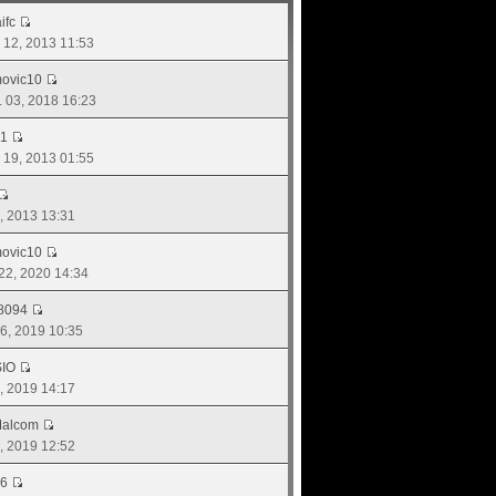
ifc
. 12, 2013 11:53
movic10
. 03, 2018 16:23
l1
. 19, 2013 01:55
8, 2013 13:31
movic10
 22, 2020 14:34
8094
 16, 2019 10:35
IO
01, 2019 14:17
Malcom
4, 2019 12:52
6