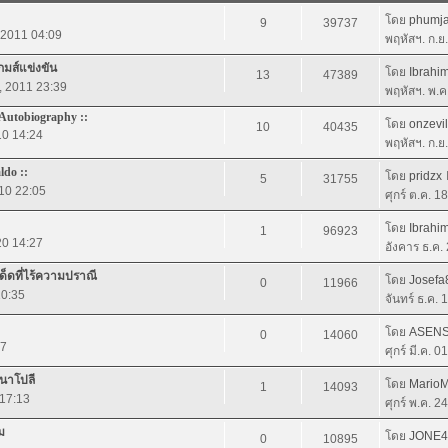
โดย
phumja
9
39737
, 2011 04:09
พฤหัสฯ. ก.ย
กมส์แข่งขัน
โดย
Ibrahi
13
47389
7, 2011 23:39
พฤหัสฯ. พ.ค
 Autobiography ::
โดย
onzevi
10
40435
10 14:24
พฤหัสฯ. ก.ย
ldo ::
โดย
pridzx
5
31755
010 22:05
ศุกร์ ต.ค. 1
โดย
Ibrahi
1
96923
20 14:27
อังคาร ธ.ค.
ด็ดที่ไร้ความปราณี
โดย
Josefa
0
11966
10:35
จันทร์ ธ.ค.
โดย
ASENS
0
14060
17
ศุกร์ มี.ค. 
่นาโปลี
โดย
Mario
1
14093
 17:13
ศุกร์ พ.ค. 2
ม
โดย
JONE4
0
10895