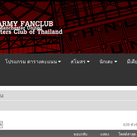
โปรแกรม ตารางคะแนน
สโมสร
นักเตะ
มีเดี
โด้
639 หัวข
ตอบกลับ
แสดง
โพสต์ล่าสุด