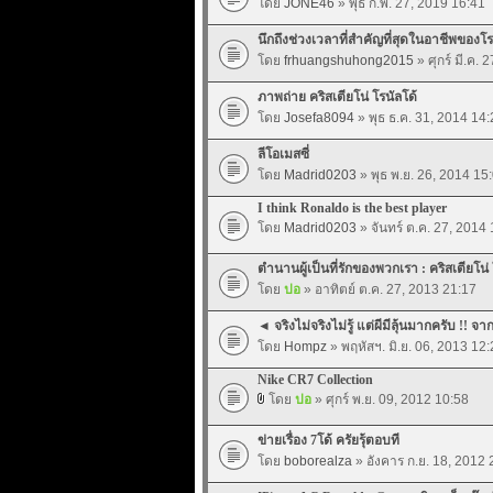
โดย
JONE46
» พุธ ก.พ. 27, 2019 16:41
นึกถึงช่วงเวลาที่สำคัญที่สุดในอาชีพของโร
โดย
frhuangshuhong2015
» ศุกร์ มี.ค. 
ภาพถ่าย คริสเตียโน่ โรนัลโด้
โดย
Josefa8094
» พุธ ธ.ค. 31, 2014 14:
ลีโอเมสซี่
โดย
Madrid0203
» พุธ พ.ย. 26, 2014 15
I think Ronaldo is the best player
โดย
Madrid0203
» จันทร์ ต.ค. 27, 2014
ตำนานผู้เป็นที่รักของพวกเรา : คริสเตียโน่ 
โดย
ปอ
» อาทิตย์ ต.ค. 27, 2013 21:17
◄ จริงไม่จริงไม่รู้ แต่ผีมีลุ้นมากครับ !! 
โดย
Hompz
» พฤหัสฯ. มิ.ย. 06, 2013 12:
Nike CR7 Collection
โดย
ปอ
» ศุกร์ พ.ย. 09, 2012 10:58
ข่ายเรื่อง 7โด้ ครัยรุ้ตอบที
โดย
boborealza
» อังคาร ก.ย. 18, 2012 