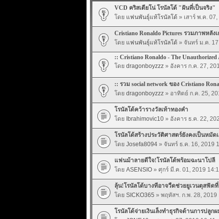
VCD คริสเตียโน่ โรนัลโด้ "ฝันที่เป็นจริง"
โดย
แฟนพันธุ์แท้โรนัลโด้
» เสาร์ พ.ค. 07
Cristiano Ronaldo Pictures รวมภาพหลังเ
โดย
แฟนพันธุ์แท้โรนัลโด้
» จันทร์ ม.ค. 1
:: Cristiano Ronaldo - The Unauthorized
โดย
dragonboyzzz
» อังคาร ก.ค. 27, 20
:: รวม social network ของ Cristiano Rona
โดย
dragonboyzzz
» อาทิตย์ ก.ค. 25, 2
โรนัลโด้คว้ารางวัลเท้าทองคำ
โดย
Ibrahimovic10
» อังคาร ธ.ค. 22, 20
โรนัลโด้สร้างประวัติศาสตร์ยังคงเป็นหมัดเ
โดย
Josefa8094
» จันทร์ ธ.ค. 16, 2019 
แฟนม้าลายดีใจ!โรนัลโด้พร้อมฉะนาโปลี
โดย
ASENSIO
» ศุกร์ มี.ค. 01, 2019 14:
ลุ้น!โรนัลโด้บางทีอาจวืดช่วยยูเวนตุสฟัดที
โดย
SICKO365
» พฤหัสฯ. ก.พ. 28, 2019
โรนัลโด้จ่ายเงินเล็งทำธุรกิจด้านการปลูกผ