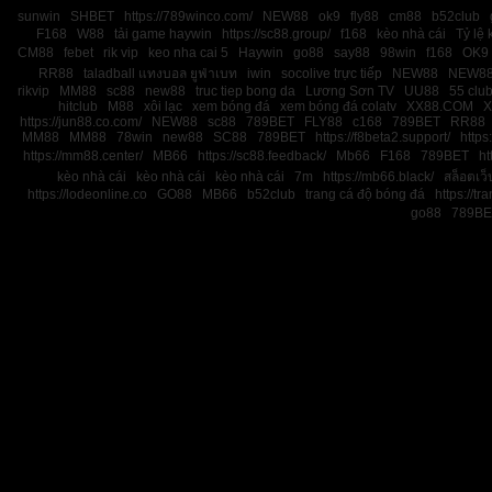
sunwin
SHBET
https://789winco.com/
NEW88
ok9
fly88
cm88
b52club
F168
W88
tải game haywin
https://sc88.group/
f168
kèo nhà cái
Tỷ lệ 
CM88
febet
rik vip
keo nha cai 5
Haywin
go88
say88
98win
f168
OK9
RR88
taladball แทงบอล ยูฟ่าเบท
iwin
socolive trực tiếp
NEW88
NEW8
rikvip
MM88
sc88
new88
truc tiep bong da
Lương Sơn TV
UU88
55 clu
hitclub
M88
xôi lạc
xem bóng đá
xem bóng đá colatv
XX88.COM
X
https://jun88.co.com/
NEW88
sc88
789BET
FLY88
c168
789BET
RR88
MM88
MM88
78win
new88
SC88
789BET
https://f8beta2.support/
https:
https://mm88.center/
MB66
https://sc88.feedback/
Mb66
F168
789BET
ht
kèo nhà cái
kèo nhà cái
kèo nhà cái
7m
https://mb66.black/
สล็อตเว
https://lodeonline.co
GO88
MB66
b52club
trang cá độ bóng đá
https://tr
go88
789BE