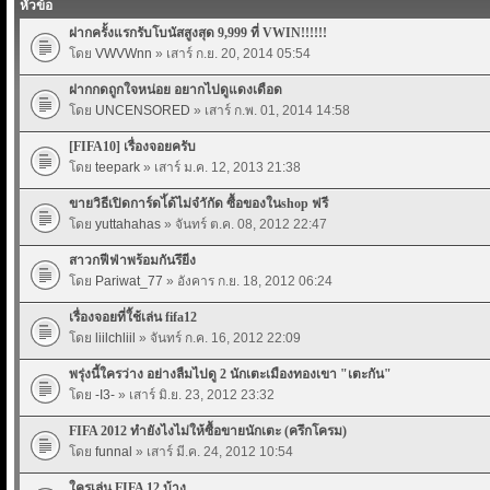
หัวข้อ
ฝากครั้งแรกรับโบนัสสูงสุด 9,999 ที่ VWIN!!!!!!
โดย
VWVWnn
» เสาร์ ก.ย. 20, 2014 05:54
ฝากกดถูกใจหน่อย อยากไปดูแดงเดือด
โดย
UNCENSORED
» เสาร์ ก.พ. 01, 2014 14:58
[FIFA10] เรื่องจอยครับ
โดย
teepark
» เสาร์ ม.ค. 12, 2013 21:38
ขายวิธีเปิดการ์ดไ้ด้ไม่จำักัด ซื้อของในshop ฟรี
โดย
yuttahahas
» จันทร์ ต.ค. 08, 2012 22:47
สาวกฟีฟ่าพร้อมกันรึยีง
โดย
Pariwat_77
» อังคาร ก.ย. 18, 2012 06:24
เรื่องจอยที่ใ้ช้เล่น fifa12
โดย
liilchliil
» จันทร์ ก.ค. 16, 2012 22:09
พรุ่งนี้ใครว่าง อย่างลืมไปดู 2 นักเตะเมืองทองเขา "เตะกัน"
โดย
-I3-
» เสาร์ มิ.ย. 23, 2012 23:32
FIFA 2012 ทำยังไงไม่ให้ซื้อขายนักเตะ (ครึกโครม)
โดย
funnal
» เสาร์ มี.ค. 24, 2012 10:54
ใครเล่น FIFA 12 บ้าง