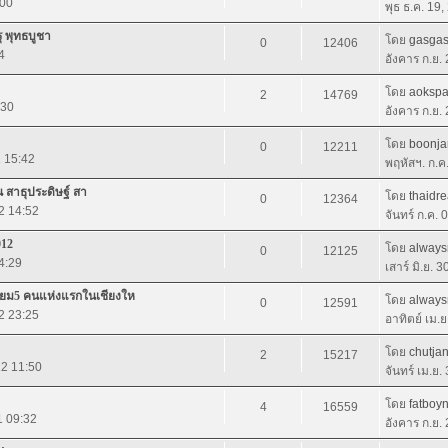
:00
พุธ ธ.ค. 19
ุ พุทธบูชา
โดย
gasga
0
12406
4
อังคาร ก.ย.
โดย
aoksp
2
14769
:30
อังคาร ก.ย.
โดย
boonja
0
12211
2 15:42
พฤหัสฯ. ก.ค
าน สาธุประดิษฐ์ สา
โดย
thaidr
0
12364
12 14:52
จันทร์ ก.ค.
012
โดย
always
0
12125
14:29
เสาร์ มิ.ย. 
ทียม5 คนแห่งแรกในเชียงให
โดย
always
0
12591
12 23:25
อาทิตย์ เม.
โดย
chutja
2
15217
12 11:50
จันทร์ เม.ย.
โดย
fatboyn
4
16559
1 09:32
อังคาร ก.ย.