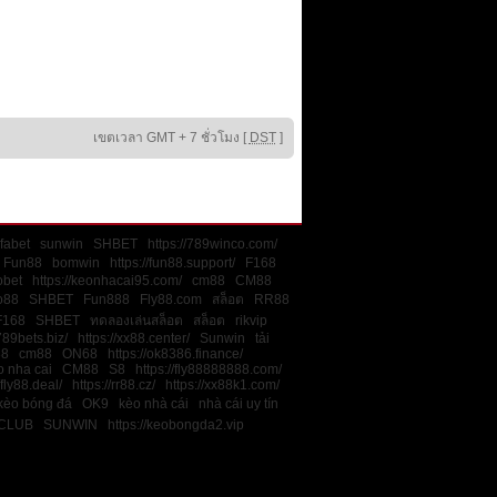
เขตเวลา GMT + 7 ชั่วโมง [
DST
]
fabet
sunwin
SHBET
https://789winco.com/
Fun88
bomwin
https://fun88.support/
F168
obet
https://keonhacai95.com/
cm88
CM88
o88
SHBET
Fun888
Fly88.com
สล็อต
RR88
F168
SHBET
ทดลองเล่นสล็อต
สล็อต
rikvip
789bets.biz/
https://xx88.center/
Sunwin
tải
88
cm88
ON68
https://ok8386.finance/
o nha cai
CM88
S8
https://fly88888888.com/
/fly88.deal/
https://rr88.cz/
https://xx88k1.com/
kèo bóng đá
OK9
kèo nhà cái
nhà cái uy tín
CLUB
SUNWIN
https://keobongda2.vip