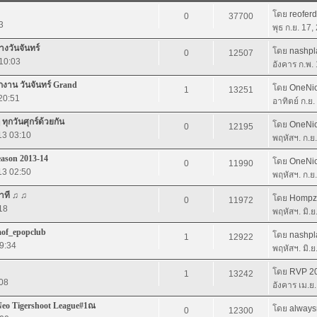
โดย
reofer
0
37700
3
พุธ ก.ย. 17
างวันจันทร์
โดย
nashpl
0
12507
 10:03
อังคาร ก.พ.
กงาน วันจันทร์ Grand
โดย
OneNi
1
13251
 20:51
อาทิตย์ ก.ย
ุกวันศุกร์ด้วยกัน
โดย
OneNi
0
12195
13 03:10
พฤหัสฯ. ก.ย
eason 2013-14
โดย
OneNi
0
11990
13 02:50
พฤหัสฯ. ก.ย
นาที ♫ ♫
โดย
Hompz
0
11972
18
พฤหัสฯ. มิ.
:aof_epopclub
โดย
nashpl
1
12922
19:34
พฤหัสฯ. มิ.
โดย
RVP 2
1
13242
:08
อังคาร เม.ย
Neo Tigershoot League#1ณ
โดย
always
0
12300