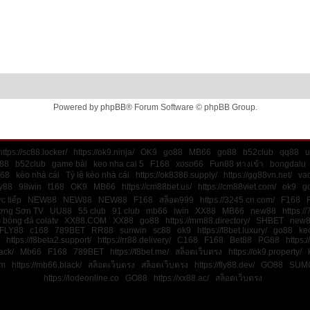
Powered by
phpBB
® Forum Software © phpBB Group.
https://sc88.locker/
https://ok9.ninja/
OK9
go88
MB66
go88
b52club
qq88
u
88
b52club
game bài
keo nha cai 5
F168
xoso66
Fun88 ทางเข้า
bongdalu
168
kèo nhà cái
Tỷ lệ kèo nhà cái
https://ok8386.supply/
https://gg88vn.net/
va
y88
98win
f168
OK9
MB66
https://cm88bet.us/
https://cm88viet.com/
ok9
g
ực tiếp
NEW88
NEW88
NEW88
F168
สล็อต999
https://3245.cn.com/
F168
ơng Sơn TV
UU88
55 club
91 club
mb66
iwin
XX88
MB66
new88
https://
 bóng đá colatv
XX88.COM
XX88
go88
https://mm88.directory/
SHBET
new
FLY88
c168
789BET
RR88
sunwin
sc88
ok9
https://f8bet.luxury/
go88
ke
https://f8beta2.support/
https://rr88.delivery/
C168
F168
Bet88
PG88
https:/
ack/
Mb66
F168
789BET
https://f8bet.me/
สล็อตเว็บตรง
https://ok9.property/
m
https://mb66.black/
สล็อตเว็บตรง
สล็อตเว็บตรง
https://fly88.dev/
GO88
SUM
https://lodeonline.co
GO88
https://xx88.ac/
สล็อตเว็บตรง