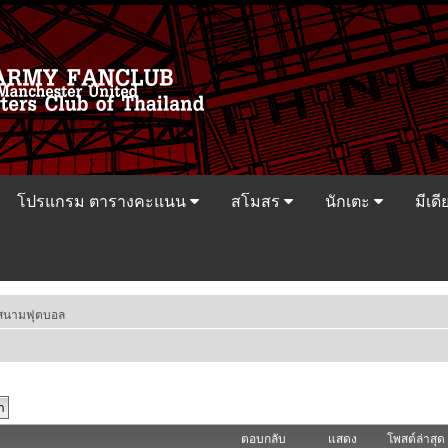
โปรแกรม ตารางคะแนน
สโมสร
นักเตะ
มีเดี
สนามฟุตบอล
ตอบกลับ
แสดง
โพสต์ล่าสุด