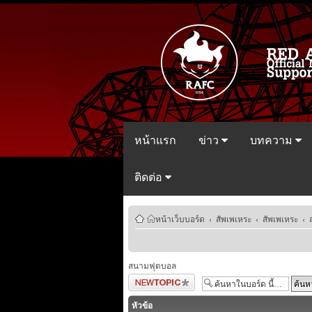
หน้าแรก
ข่าว
บทความ
ติดต่อ
หน้าเว็บบอร์ด
‹
สัพเพเหระ
‹
สัพเพเหระ
‹
สนามฟุตบอล
ตั้งกระทู้ใหม่
หัวข้อ