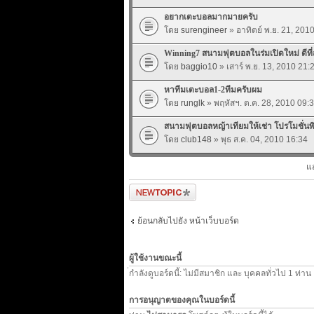
อยากเตะบอลมากมายครับ
โดย
surengineer
» อาทิตย์ พ.ย. 21, 201
Winning7 สนามฟุตบอลในร่มเปิดใหม่ ดีที่ส
โดย
baggio10
» เสาร์ พ.ย. 13, 2010 21:
หาทีมเตะบอล1-2ทีมครับผม
โดย
runglk
» พฤหัสฯ. ต.ค. 28, 2010 09:
สนามฟุตบอลหญ้าเทียมให้เช่า โปรโมชั่นพิ
โดย
club148
» พุธ ส.ค. 04, 2010 16:34
แ
ตั้งกระทู้ใหม่
ย้อนกลับไปยัง หน้าเว็บบอร์ด
ผู้ใช้งานขณะนี้
่กำลังดูบอร์ดนี้: ไม่มีสมาชิก และ บุคคลทั่วไป 1 ท่าน
การอนุญาตของคุณในบอร์ดนี้