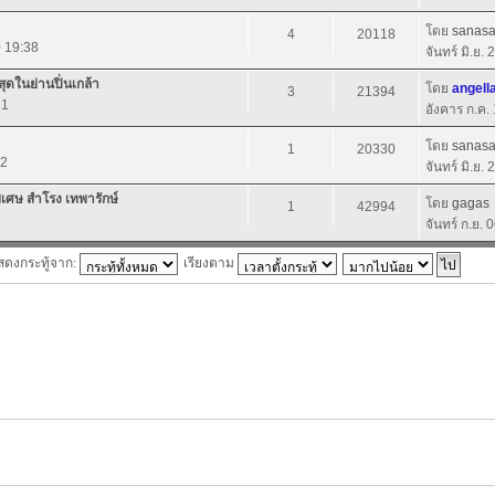
โดย
sanas
4
20118
0 19:38
จันทร์ มิ.ย.
ุดในย่านปิ่นเกล้า
โดย
angell
3
21394
21
อังคาร ก.ค.
โดย
sanas
1
20330
32
จันทร์ มิ.ย.
เศษ สำโรง เทพารักษ์
โดย
gagas
1
42994
จันทร์ ก.ย. 
สดงกระทู้จาก:
เรียงตาม