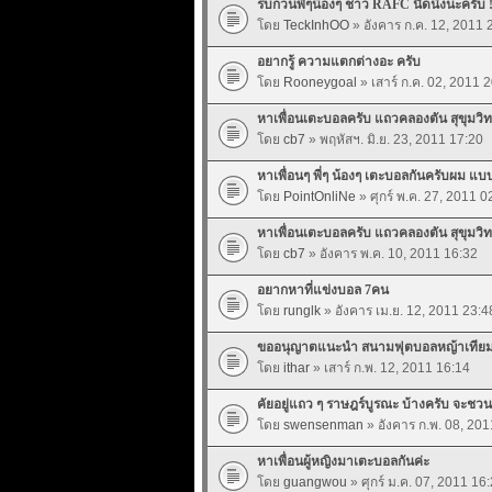
รบกวนพี่ๆน้องๆ ชาว RAFC นิดนึงนะครับ !
โดย
TeckInhOO
» อังคาร ก.ค. 12, 2011 
อยากรู้ ความแตกต่างอะ ครับ
โดย
Rooneygoal
» เสาร์ ก.ค. 02, 2011 
หาเพื่อนเตะบอลครับ แถวคลองตัน สุขุมวิท
โดย
cb7
» พฤหัสฯ. มิ.ย. 23, 2011 17:20
หาเพื่อนๆ พี่ๆ น้องๆ เตะบอลกันครับผม แ
โดย
PointOnliNe
» ศุกร์ พ.ค. 27, 2011 0
หาเพื่อนเตะบอลครับ แถวคลองตัน สุขุมวิท
โดย
cb7
» อังคาร พ.ค. 10, 2011 16:32
อยากหาที่แข่งบอล 7คน
โดย
runglk
» อังคาร เม.ย. 12, 2011 23:4
ขออนุญาตแนะนำ สนามฟุตบอลหญ้าเทียมแห่
โดย
ithar
» เสาร์ ก.พ. 12, 2011 16:14
คัยอยู่แถว ๆ ราษฎร์บูรณะ บ้างครับ จะช
โดย
swensenman
» อังคาร ก.พ. 08, 201
หาเพื่อนผู้หญิงมาเตะบอลกันค่ะ
โดย
guangwou
» ศุกร์ ม.ค. 07, 2011 16