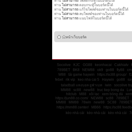
ท่าน
ไม่สามารถ
โพสต์กระทู้ในบอร์ดนี้ได้
ท่าน
ไม่สามารถ
ตอบกระทู้ในบอร์ดนี้ได้
ท่าน
ไม่สามารถ
แก้ไขโพสต์ของท่านในบอร์ดนี้ได้
ท่าน
ไม่สามารถ
ลบโพสต์ของท่านในบอร์ดนี้ได้
ท่าน
ไม่สามารถ
แนบไฟล์ในบอร์ดนี้ได้
หน้าเว็บบอร์ด
Socolive
KJC
GG88
keonhacai
Cakhiatv
789BET
BK8
NEW88
ok9
go88
fly88
cm
W88
tải game haywin
https://sc88.group/
f
febet
rik vip
keo nha cai 5
Haywin
go88
sa
taladball แทงบอล ยูฟ่าเบท
iwin
socolive tr
MM88
sc88
new88
truc tiep bong da
Lư
hitclub
M88
xôi lạc
xem bóng đá
xem
https://jun88.co.com/
NEW88
sc88
789BET
MM88
MM88
78win
new88
SC88
789BET
https://mm88.center/
MB66
https://sc88.feedb
kèo nhà cái
kèo nhà cái
kèo nhà cái
7