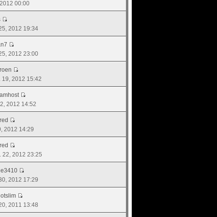
, 2012 00:00
s
 25, 2012 19:34
an7
 25, 2012 23:00
roen
. 19, 2012 15:42
eamhost
 02, 2012 14:52
red
30, 2012 14:29
red
ย. 22, 2012 23:25
ne3410
 30, 2012 17:29
otslim
 20, 2011 13:48