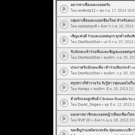
อยากหาเพื่อนเตะบอลครับ
โดย
reoferdy12
» พุธ ก.ย. 17, 2014 18:0
กลุ่มหาเพื่อนเตะบอลเชียงใหม่ สำหรับคนว่
โดย
nashplayoff
» อังคาร ก.พ. 18, 2014
เชิญแฟนผี ร่วมเตะบอลสนุกๆ ทุกค่ำหลังเลิ
โดย
OneNiceShot
» เสาร์ ก.ย. 07, 2013
รับนักเตะเข้าร่วมทีมและเชิญเตะบอลสนุกๆ ท
โดย
OneNiceShot
» พฤหัสฯ. ก.ย. 05, 20
ประกาศรับนักเตะเพิ่ม เข้าร่วมทีมประจำ s
โดย
OneNiceShot
» พฤหัสฯ. ก.ย. 05, 20
สรุปข่าวกีฬารายวัน รับรู้ข่าวฟุตบอลไม่กี่
โดย
Hompz
» พฤหัสฯ. มิ.ย. 20, 2013 21:
ด้วยรักและผูกพันธ์:Clistiano Ronaldo by
โดย
David_Degea
» พุธ มิ.ย. 12, 2013 
มองหาสมาชิกเตะบอลหญ้าเทียมเชียงใหม่
โดย
RVP 20
» อังคาร เม.ย. 09, 2013 15
ขอเชิญร่วมสมัครแข่งขัน ฟุตบอลแบบลีก 