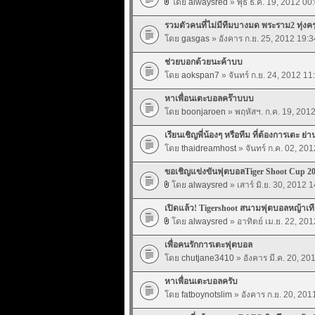
โดย
alwaysred
» พุธ ธ.ค. 19, 2012 00
รวมตัวคนที่ไม่มีทีมบางมด พระราม2 ทุ่งคร
โดย
gasgas
» อังคาร ก.ย. 25, 2012 19:3
ช่วยบอกด้วยนะค้าบบ
โดย
aokspan7
» จันทร์ ก.ย. 24, 2012 11
หาเพื่อนเตะบอลคร๊าบบบ
โดย
boonjaroen
» พฤหัสฯ. ก.ค. 19, 201
เรียนเชิญพี่น้องๆ หรือทีม ที่ต้องการเตะ ย่
โดย
thaidreamhost
» จันทร์ ก.ค. 02, 20
ขอเชิญแข่งขันฟุตบอลTiger Shoot Cup 2
โดย
alwaysred
» เสาร์ มิ.ย. 30, 2012 
เปิดแล้ว! Tigershoot สนามฟุตบอลหญ้าเ
โดย
alwaysred
» อาทิตย์ เม.ย. 22, 20
เพื่อคนรักการเตะฟุตบอล
โดย
chutjane3410
» อังคาร มี.ค. 20, 20
หาเพื่อนเตะบอลครับ
โดย
fatboynotslim
» อังคาร ก.ย. 20, 201