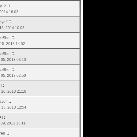
dy12
, 2014 18:03
ayoff
 18, 2014 10:03
ceShot
. 15, 2013 14:52
ceShot
. 05, 2013 03:10
ceShot
. 05, 2013 02:50
ย. 20, 2013 21:18
ayoff
ย. 13, 2013 12:54
0
. 09, 2013 15:11
red