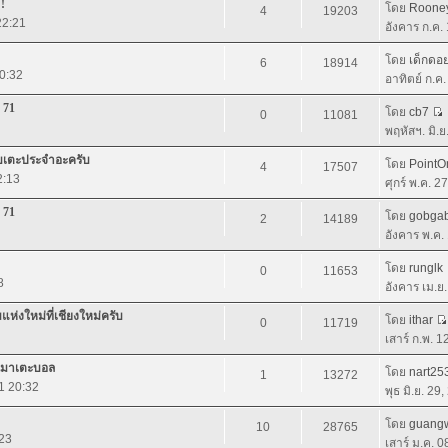
!
โดย
Roone
4
19203
22:21
อังคาร ก.ค.
โดย
เด็กดอ
6
18914
20:32
อาทิตย์ ก.ค
 71
โดย
cb7
0
11081
พฤหัสฯ. มิ.
บบเตะประจำอะครับ
โดย
PointO
4
17507
2:13
ศุกร์ พ.ค. 2
 71
โดย
gobga
2
14189
อังคาร พ.ค.
โดย
runglk
0
11653
8
อังคาร เม.ย
งใหม่ที่เชียงใหม่ครับ
โดย
ithar
0
11719
เสาร์ ก.พ. 
วนมาเตะบอล
โดย
nart25
1
13272
1 20:32
พุธ มิ.ย. 29
โดย
guang
10
28765
:23
เสาร์ ม.ค. 