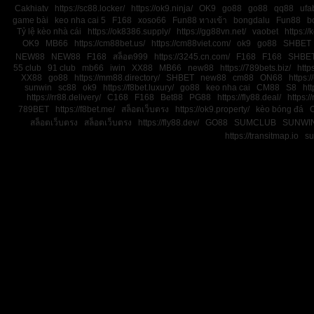
Cakhiatv
https://sc88.locker/
https://ok9.ninja/
OK9
go88
go88
qq88
ufa
game bài
keo nha cai 5
F168
xoso66
Fun88 ทางเข้า
bongdalu
Fun88
b
Tỷ lệ kèo nhà cái
https://ok8386.supply/
https://gg88vn.net/
vaobet
https:/
OK9
MB66
https://cm88bet.us/
https://cm88viet.com/
ok9
go88
SHBET
NEW88
NEW88
F168
สล็อต999
https://3245.cn.com/
F168
F168
SHBE
55 club
91 club
mb66
iwin
XX88
MB66
new88
https://789bets.biz/
http
XX88
go88
https://mm88.directory/
SHBET
new88
cm88
ON68
https:
sunwin
sc88
ok9
https://f8bet.luxury/
go88
keo nha cai
CM88
S8
htt
https://rr88.delivery/
C168
F168
Bet88
PG88
https://fly88.deal/
https://
789BET
https://f8bet.me/
สล็อตเว็บตรง
https://ok9.property/
kèo bóng đá
สล็อตเว็บตรง
สล็อตเว็บตรง
https://fly88.dev/
GO88
SUMCLUB
SUNWI
https://transitmap.io
su