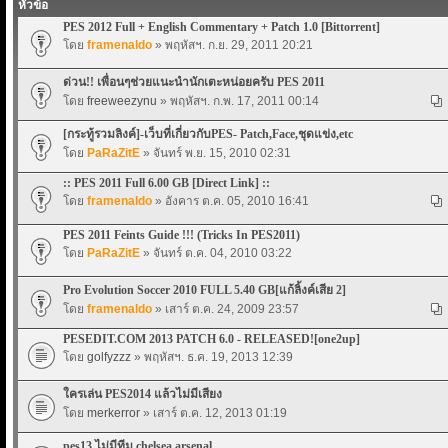
หัวข้อ
PES 2012 Full + English Commentary + Patch 1.0 [Bittorrent]
โดย
framenaldo
» พฤหัสฯ. ก.ย. 29, 2011 20:21
ด่วน!! เพื่อนๆช่วยแนะนำนักเตะหน่อยครับ PES 2011
โดย
freeweezynu
» พฤหัสฯ. ก.พ. 17, 2011 00:14
[กระทู้รวมลิงค์]-เว็บที่เกี่ยวกับPES- Patch,Face,ชุดแข่ง,etc
โดย
PaRaZitE
» จันทร์ พ.ย. 15, 2010 02:31
:: PES 2011 Full 6.00 GB [Direct Link] ::
โดย
framenaldo
» อังคาร ต.ค. 05, 2010 16:41
PES 2011 Feints Guide !!! (Tricks In PES2011)
โดย
PaRaZitE
» จันทร์ ต.ค. 04, 2010 03:22
Pro Evolution Soccer 2010 FULL 5.40 GB[แก้ลิ้งค์เสีย 2]
โดย
framenaldo
» เสาร์ ต.ค. 24, 2009 23:57
PESEDIT.COM 2013 PATCH 6.0 - RELEASED![one2up]
โดย
golfyzzz
» พฤหัสฯ. ธ.ค. 19, 2013 12:39
ใครเล่น PES2014 แล้วไม่มีเสียง
โดย
merkerror
» เสาร์ ต.ค. 12, 2013 01:19
pes13 ไม่มีทีม chelsea arsenal