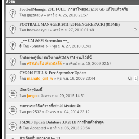
หัวข้อ
FootballManager 2011 FULL+ภาษาไทย(MF)2.68 GB แก้ไขแล้วครับ
โดย
gigzaa69
» เสาร์ ธ.ค. 25, 2010 21:57
FOOTBALL MANAGER 2011 [2010/ENG/REPACK] (810MB)
โดย
freeweezynu
» เสาร์ พ.ย. 27, 2010 01:48
-_++ CM &FM Screenshot ++_-
โดย
-SneakeR-
» พุธ ม.ค. 27, 2010 01:43
โกดังกระทู้ที่น่าสนใจเกมส์CM&FM รวมไว้ที่นี้
โดย
คริสเตียโน่ เพียวนัลโด้
» อาทิตย์ ต.ค. 18, 2009 02:57
CM2010 FULL & Free September Update
โดย
manutd_girl_w
» พุธ ก.ย. 16, 2009 23:44
1
เงียบจิงๆห้องนี้
โดย
jango
» อังคาร ธ.ค. 29, 2015 14:51
รบกวนขอวิธีแก้รายชื่อfm2014หน่อยคับ
โดย
por2532
» อังคาร ก.พ. 04, 2014 23:12
FM2013 Update Database 3.9.2013] การย้ายตัวล่าสุด
โดย
Accepted
» ศุกร์ ก.ย. 06, 2013 23:54
ตัวเลือกอื่นนอกจาก fm 13