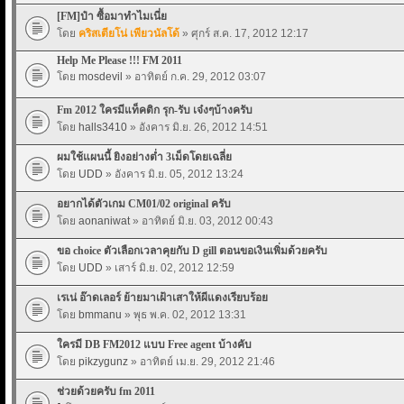
[FM]ป๋า ซื้อมาทำไมเนี่ย
โดย
คริสเตียโน่ เพียวนัลโด้
» ศุกร์ ส.ค. 17, 2012 12:17
Help Me Please !!! FM 2011
โดย
mosdevil
» อาทิตย์ ก.ค. 29, 2012 03:07
Fm 2012 ใครมีแท็คติก รุก-รับ เจ๋งๆบ้างครับ
โดย
halls3410
» อังคาร มิ.ย. 26, 2012 14:51
ผมใช้แผนนี้ ยิงอย่างต่ำ 3เม็ดโดยเฉลี่ย
โดย
UDD
» อังคาร มิ.ย. 05, 2012 13:24
อยากได้ตัวเกม CM01/02 original ครับ
โดย
aonaniwat
» อาทิตย์ มิ.ย. 03, 2012 00:43
ขอ choice ตัวเลือกเวลาคุยกับ D gill ตอนขอเงินเพิ่มด้วยครับ
โดย
UDD
» เสาร์ มิ.ย. 02, 2012 12:59
เรเน่ อ๊าดเลอร์ ย้ายมาเฝ้าเสาให้ผีแดงเรียบร้อย
โดย
bmmanu
» พุธ พ.ค. 02, 2012 13:31
ใครมี DB FM2012 แบบ Free agent บ้างคับ
โดย
pikzygunz
» อาทิตย์ เม.ย. 29, 2012 21:46
ช่วยด้วยครับ fm 2011