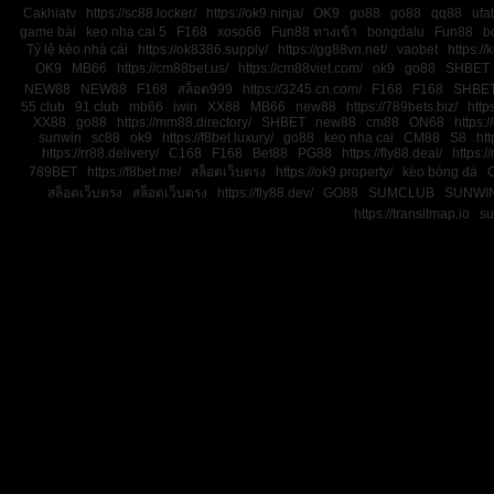
Cakhiatv
https://sc88.locker/
https://ok9.ninja/
OK9
go88
go88
qq88
ufa
game bài
keo nha cai 5
F168
xoso66
Fun88 ทางเข้า
bongdalu
Fun88
b
Tỷ lệ kèo nhà cái
https://ok8386.supply/
https://gg88vn.net/
vaobet
https:/
OK9
MB66
https://cm88bet.us/
https://cm88viet.com/
ok9
go88
SHBET
NEW88
NEW88
F168
สล็อต999
https://3245.cn.com/
F168
F168
SHBE
55 club
91 club
mb66
iwin
XX88
MB66
new88
https://789bets.biz/
http
XX88
go88
https://mm88.directory/
SHBET
new88
cm88
ON68
https:
sunwin
sc88
ok9
https://f8bet.luxury/
go88
keo nha cai
CM88
S8
htt
https://rr88.delivery/
C168
F168
Bet88
PG88
https://fly88.deal/
https://
789BET
https://f8bet.me/
สล็อตเว็บตรง
https://ok9.property/
kèo bóng đá
สล็อตเว็บตรง
สล็อตเว็บตรง
https://fly88.dev/
GO88
SUMCLUB
SUNWI
https://transitmap.io
su